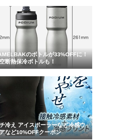
AMELBAKのボトルが33%OFFに！
空断熱保冷ボトルも！
チ冷え アイスポーラーなど冷感ウ
アなど10%OFFクーポン