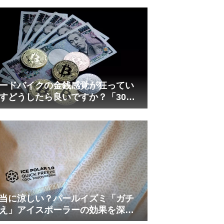
れしましたが、ギリギリまで攻め
てますのでピストン内部の汚れを
さらに掃除できると思います。前
作の...
ードバイクの金銭感覚が狂ってい
すどうしたら良いですか？「30万
は安い」の正体
当に涼しい？パールイズミ「ガチ
え」アイスポーラーの効果を深部
温計COREで測ってみた