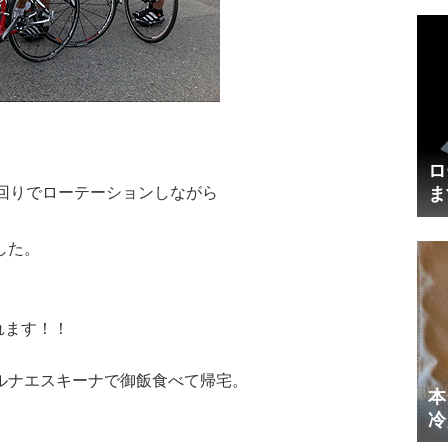
ロ
ま
計回りでローテーションしながら
円
した。
されます！！
ルナエスキーナで御飯食べて帰宅。
本
冷
体