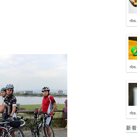
。
rbs
rbs
rbs
新着