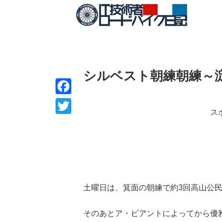
シルベスト朝練朝練～
F
ス
a
T
c
w
e
i
b
t
o
t
土曜日は、箕面の朝練で約3回高山公
o
e
k
そのあとア・ビアントによってから優
r