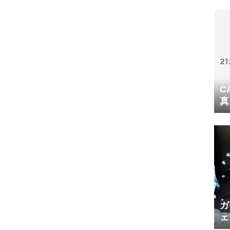
C
真
ガ
ェ