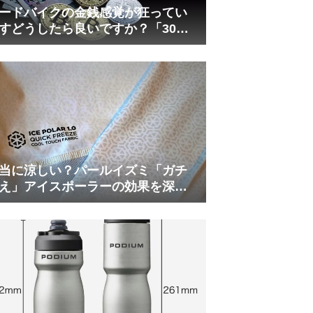
ードバイクの金銭感覚が狂ってい
すどうしたら良いですか？「30万
は安い」の正体
当に涼しい？パールイズミ「ガチ
え」アイスポーラーの効果を深部
温計COREで測ってみた