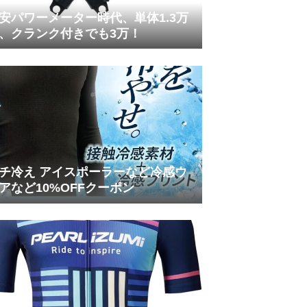
安パワーメーター時代、単体1.3万
、クランク付きでも3万！
チ冷え アイスポーラーなど冷感ウ
アなど10%OFFクーポン