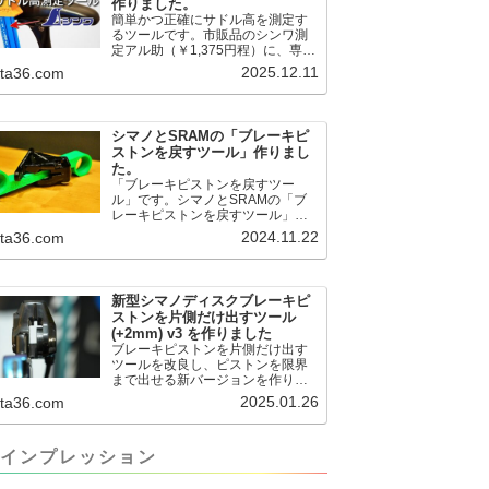
作りました。
簡単かつ正確にサドル高を測定す
るツールです。市販品のシンワ測
定アル助（￥1,375円程）に、専用
のサドル高測定ツールを取り付け
2025.12.11
.ta36.com
て使用します。これまで以上に、
サドル高を容易に測定できるよう
になりました。シンワ測定(Shinwa
Sokutei) アルミ直尺 アル助 1m ホ
シマノとSRAMの「ブレーキピ
ワイト 65445posted at 2025.12.12
ストンを戻すツール」作りまし
シンワ測定(Shinwa Sokutei)
た。
￥1,375Amazon.c...
「ブレーキピストンを戻すツー
ル」です。シマノとSRAMの「ブ
レーキピストンを戻すツール」作
りました。出したからには、戻す
2024.11.22
.ta36.com
必要が。。。でも、タイヤレバー
や六角レンチはつかってはダメだ
と。。。▶「ブレーキピストンを
戻すツール」
新型シマノディスクブレーキピ
pic.twitter.com/jiwVmCb32N— IT技
ストンを片側だけ出すツール
術者ロードバイク (@FJT_TKS)
(+2mm) v3 を作りました
November 22, 2024何ができるの
ブレーキピストンを片側だけ出す
かというと、出ているピス...
ツールを改良し、ピストンを限界
まで出せる新バージョンを作りま
した。前作よりも+2.18mm出せる
2025.01.26
.ta36.com
ようになりました。寸法設計に関
しては、数パターンを作って、オ
イル漏れするまで試しました。最
インプレッション
も安全な寸法設計に落ち着いてい
ます。ピストン出しチキンレース
の末のツール幾度となくオイル漏