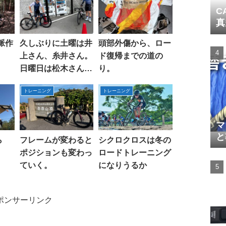
C
真
脈作
久しぶりに土曜は井
頭部外傷から、ロー
。
上さん、糸井さん。
ド復帰までの道の
日曜日は松木さん、
り。
池ちゃんと走る。
トレーニング
トレーニング
マ
と
ら
フレームが変わると
シクロクロスは冬の
ポジションも変わっ
ロードトレーニング
ていく。
になりうるか
ポンサーリンク