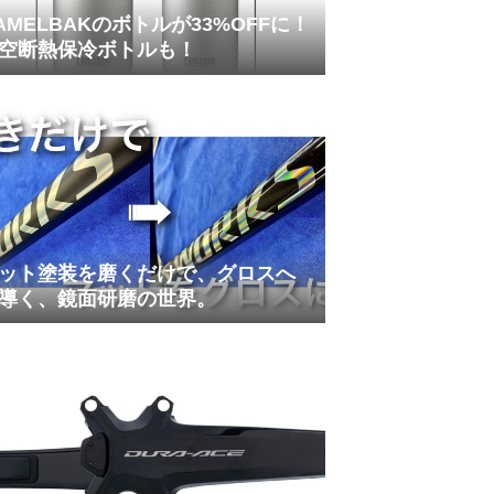
AMELBAKのボトルが33%OFFに！
空断熱保冷ボトルも！
ット塗装を磨くだけで、グロスへ
導く、鏡面研磨の世界。