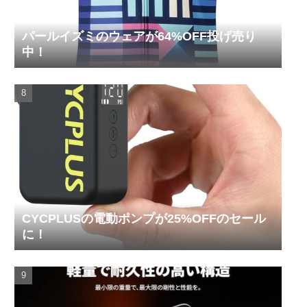
パールイズミのウェアが64%OFF投げ売り
中！
CYCPLUSの電動ポンプが25%OFFのセール
に！