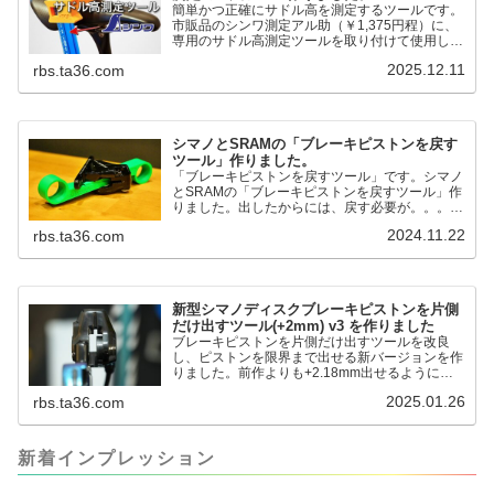
簡単かつ正確にサドル高を測定するツールです。
市販品のシンワ測定アル助（￥1,375円程）に、
専用のサドル高測定ツールを取り付けて使用しま
す。これまで以上に、サドル高を容易に測定でき
2025.12.11
rbs.ta36.com
るようになりました。シンワ測定(Shinwa
Sokutei) アルミ直尺 アル助 1m ホワイト
65445posted at 2025.12.12シンワ測定(Shinwa
Sokutei)￥1,375Amazon.c...
シマノとSRAMの「ブレーキピストンを戻す
ツール」作りました。
「ブレーキピストンを戻すツール」です。シマノ
とSRAMの「ブレーキピストンを戻すツール」作
りました。出したからには、戻す必要が。。。で
も、タイヤレバーや六角レンチはつかってはダメ
2024.11.22
rbs.ta36.com
だと。。。▶「ブレーキピストンを戻すツール」
pic.twitter.com/jiwVmCb32N— IT技術者ロードバ
イク (@FJT_TKS) November 22, 2024何ができ
るのかというと、出ているピス...
新型シマノディスクブレーキピストンを片側
だけ出すツール(+2mm) v3 を作りました
ブレーキピストンを片側だけ出すツールを改良
し、ピストンを限界まで出せる新バージョンを作
りました。前作よりも+2.18mm出せるようにな
りました。寸法設計に関しては、数パターンを作
2025.01.26
rbs.ta36.com
って、オイル漏れするまで試しました。最も安全
な寸法設計に落ち着いています。ピストン出しチ
キンレースの末のツール幾度となくオイル漏れし
ましたが、ギリギリまで攻めてますのでピストン
新着インプレッション
内部の汚れをさらに掃除できると思います。前作
の...