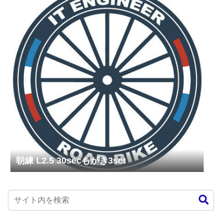
朝練 L2.5 30secもがき3set