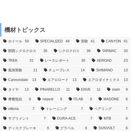
機材トピックス
ホイール
50
SPECIALIZED
49
実験
41
CANYON
41
関西シクロクロス
36
シクロクロス
36
TARMAC
33
TREK
31
レースレポート
30
AEROAD
23
風洞実験
21
チューブレス
14
SHIMANO
13
Cannondale
13
エアロロード
13
エアロダイナミクス
13
タイヤ
13
PINARELLO
11
ENVE
11
sram
9
摩擦抵抗
8
nepest
8
ITLAB
8
MADONE
8
vittoria
7
トレーニング
7
ベアリング
7
サプリメント
7
DURA-ACE
7
MTB
6
ディスクブレーキ
6
グラベル
6
SUNVOLT
6