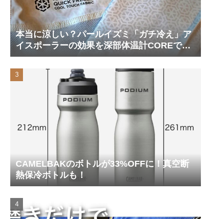
本当に涼しい？パールイズミ「ガチ冷え」ア
イスポーラーの効果を深部体温計COREで測
ってみた
CAMELBAKのボトルが33%OFFに！真空断
熱保冷ボトルも！