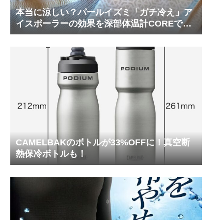
本当に涼しい？パールイズミ「ガチ冷え」ア
イスポーラーの効果を深部体温計COREで測
ってみた
CAMELBAKのボトルが33%OFFに！真空断
熱保冷ボトルも！