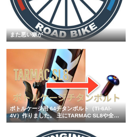
また悪い癖が
ボトルケージ用 64チタンボルト（Ti-6Al-
4V）作りました。 主にTARMAC SL8や全ロ
ードバイク用