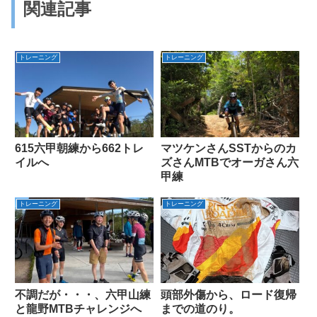
関連記事
トレーニング
トレーニング
615六甲朝練から662トレ
マツケンさんSSTからのカ
イルへ
ズさんMTBでオーガさん六
甲練
トレーニング
トレーニング
不調だが・・・、六甲山練
頭部外傷から、ロード復帰
と龍野MTBチャレンジへ
までの道のり。