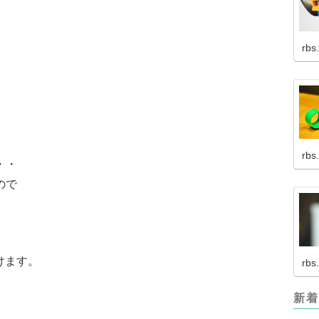
rbs
rbs
・・
ので
受けます。
rbs
新着