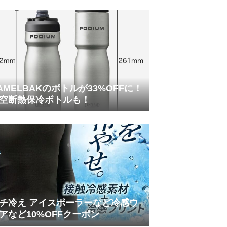
AMELBAKのボトルが33%OFFに！
空断熱保冷ボトルも！
チ冷え アイスポーラーなど冷感ウ
アなど10%OFFクーポン