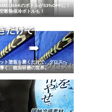
AMELBAKのボトルが33%OFFに！
空断熱保冷ボトルも！
ット塗装を磨くだけで、グロスへ
導く、鏡面研磨の世界。