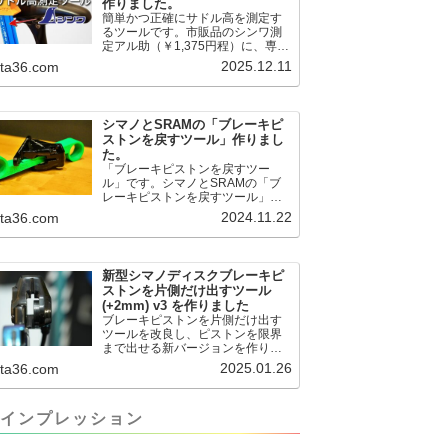
作りました。
簡単かつ正確にサドル高を測定す
るツールです。市販品のシンワ測
定アル助（￥1,375円程）に、専用
のサドル高測定ツールを取り付け
2025.12.11
.ta36.com
て使用します。これまで以上に、
サドル高を容易に測定できるよう
になりました。シンワ測定(Shinwa
Sokutei) アルミ直尺 アル助 1m ホ
シマノとSRAMの「ブレーキピ
ワイト 65445posted at 2025.12.12
ストンを戻すツール」作りまし
シンワ測定(Shinwa Sokutei)
た。
￥1,375Amazon.c...
「ブレーキピストンを戻すツー
ル」です。シマノとSRAMの「ブ
レーキピストンを戻すツール」作
りました。出したからには、戻す
2024.11.22
.ta36.com
必要が。。。でも、タイヤレバー
や六角レンチはつかってはダメだ
と。。。▶「ブレーキピストンを
戻すツール」
新型シマノディスクブレーキピ
pic.twitter.com/jiwVmCb32N— IT技
ストンを片側だけ出すツール
術者ロードバイク (@FJT_TKS)
(+2mm) v3 を作りました
November 22, 2024何ができるの
ブレーキピストンを片側だけ出す
かというと、出ているピス...
ツールを改良し、ピストンを限界
まで出せる新バージョンを作りま
した。前作よりも+2.18mm出せる
2025.01.26
.ta36.com
ようになりました。寸法設計に関
しては、数パターンを作って、オ
イル漏れするまで試しました。最
インプレッション
も安全な寸法設計に落ち着いてい
ます。ピストン出しチキンレース
の末のツール幾度となくオイル漏