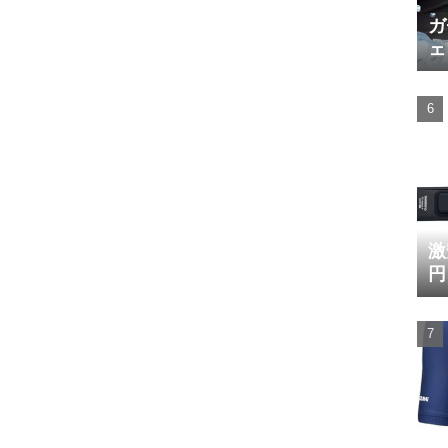
ガ
ェ
激
円