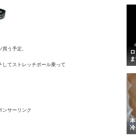
ツ買う予定。
ロ
ま
チしてストレッチポール乗って
円
ポンサーリンク
本
冷
体