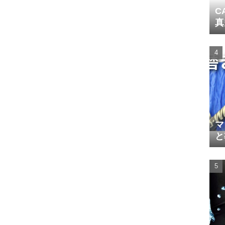
C
真
マ
と