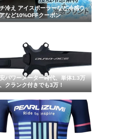
チ冷え アイスポーラーなど冷感ウ
アなど10%OFFクーポン
安パワーメーター時代、単体1.3万
、クランク付きでも3万！