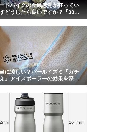
ードバイクの金銭感覚が狂ってい
すどうしたら良いですか？「30万
は安い」の正体
当に涼しい？パールイズミ「ガチ
え」アイスポーラーの効果を深部
温計COREで測ってみた