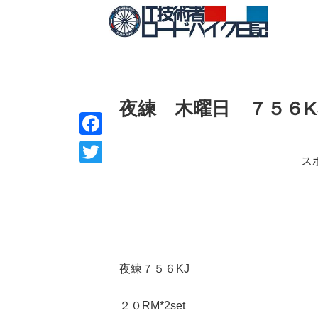
夜練 木曜日 ７５６K
F
ス
a
T
c
w
e
i
b
t
o
t
夜練７５６KJ
o
e
k
２０RM*2set
r