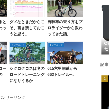
ると
ダメなときだからこ
自転車の乗り方をプ
わっ
そ、書き残しておこ
ロライダーから教わ
うと思う。
ってきた話。
C
トレーニング
トレーニング
セ
記事
ロー
シクロクロスは冬の
615六甲朝練から
の
ロードトレーニング
662トレイルへ
になりうるか
ポンサーリンク