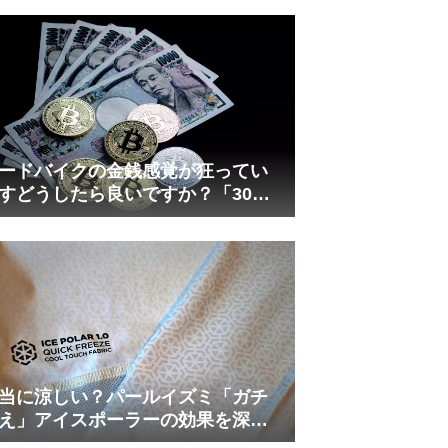
れしましたが、ギリギリまで攻め
てますのでピストン内部の汚れを
さらに掃除できると思います。前
作の...
ードバイクの金銭感覚が狂ってい
すどうしたら良いですか？「30万
は安い」の正体
当に涼しい？パールイズミ「ガチ
え」アイスポーラーの効果を深部
温計COREで測ってみた