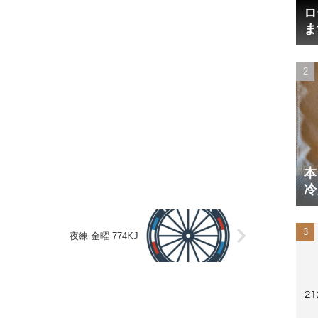
ロ
ま
円
本
冷
体
夜練 金曜 774KJ