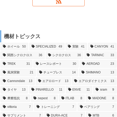
機材トピックス
ホイール
50
SPECIALIZED
49
実験
41
CANYON
41
関西シクロクロス
36
シクロクロス
36
TARMAC
33
TREK
31
レースレポート
30
AEROAD
23
風洞実験
21
チューブレス
14
SHIMANO
13
Cannondale
13
エアロロード
13
エアロダイナミクス
13
タイヤ
13
PINARELLO
11
ENVE
11
sram
9
摩擦抵抗
8
nepest
8
ITLAB
8
MADONE
8
vittoria
7
トレーニング
7
ベアリング
7
サプリメント
7
DURA-ACE
7
MTB
6