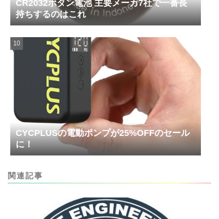
CR2032ボタン電池 主要メーカ7社で一番長
持ちするのはこれ
CYCPLUSの電動ポンプが25%OFFのセール
に！
関連記事