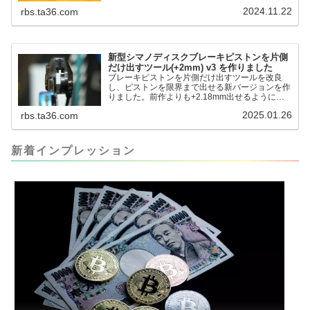
も、タイヤレバーや六角レンチはつかってはダメ
2024.11.22
rbs.ta36.com
だと。。。▶「ブレーキピストンを戻すツール」
pic.twitter.com/jiwVmCb32N— IT技術者ロードバ
イク (@FJT_TKS) November 22, 2024何ができ
るのかというと、出ているピス...
新型シマノディスクブレーキピストンを片側
だけ出すツール(+2mm) v3 を作りました
ブレーキピストンを片側だけ出すツールを改良
し、ピストンを限界まで出せる新バージョンを作
りました。前作よりも+2.18mm出せるようにな
りました。寸法設計に関しては、数パターンを作
2025.01.26
rbs.ta36.com
って、オイル漏れするまで試しました。最も安全
な寸法設計に落ち着いています。ピストン出しチ
キンレースの末のツール幾度となくオイル漏れし
ましたが、ギリギリまで攻めてますのでピストン
新着インプレッション
内部の汚れをさらに掃除できると思います。前作
の...