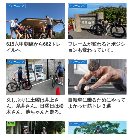
トレーニング
トレーニング
615六甲朝練から662トレ
フレームが変わるとポジシ
イルへ
ョンも変わっていく。
トレーニング
トレーニング
久しぶりに土曜は井上さ
自転車に乗るためにやって
ん、糸井さん。日曜日は松
よかった筋トレ３選
木さん、池ちゃんと走る。
MTB
トレーニング