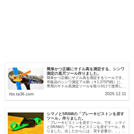
簡単かつ正確にサドル高を測定する、シンワ
測定の直尺ツール作りました。
簡単かつ正確にサドル高を測定するツールです。
市販品のシンワ測定アル助（￥1,375円程）に、
専用のサドル高測定ツールを取り付けて使用しま
す。これまで以上に、サドル高を容易に測定でき
2025.12.11
rbs.ta36.com
るようになりました。シンワ測定(Shinwa
Sokutei) アルミ直尺 アル助 1m ホワイト
65445posted at 2025.12.12シンワ測定(Shinwa
Sokutei)￥1,375Amazon.c...
シマノとSRAMの「ブレーキピストンを戻す
ツール」作りました。
「ブレーキピストンを戻すツール」です。シマノ
とSRAMの「ブレーキピストンを戻すツール」作
りました。出したからには、戻す必要が。。。で