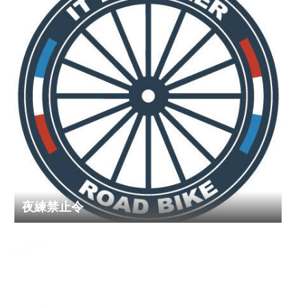
夜練禁止令