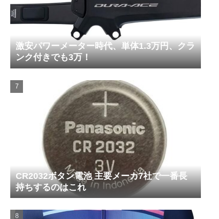
激安パワーメーター時代、単体1.3万円、クラ
ンク付きでも3万！
CR2032ボタン電池 主要メーカ7社で一番長
持ちするのはこれ