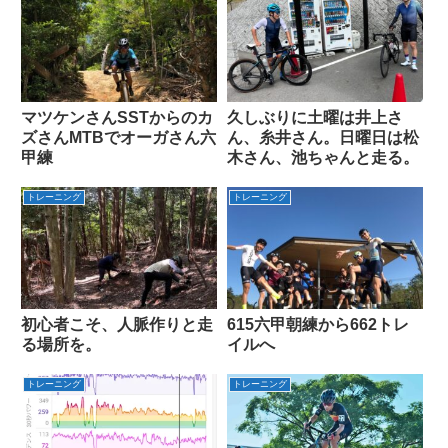
マツケンさんSSTからのカ
久しぶりに土曜は井上さ
ズさんMTBでオーガさん六
ん、糸井さん。日曜日は松
甲練
木さん、池ちゃんと走る。
トレーニング
トレーニング
初心者こそ、人脈作りと走
615六甲朝練から662トレ
る場所を。
イルへ
トレーニング
トレーニング