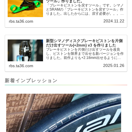
ツール」作りました。
「ブレーキピストンを戻すツール」です。シマノ
とSRAMの「ブレーキピストンを戻すツール」作
りました。出したからには、戻す必要が。。。で
も、タイヤレバーや六角レンチはつかってはダメ
2024.11.22
rbs.ta36.com
だと。。。▶「ブレーキピストンを戻すツール」
pic.twitter.com/jiwVmCb32N— IT技術者ロードバ
イク (@FJT_TKS) November 22, 2024何ができ
るのかというと、出ているピス...
新型シマノディスクブレーキピストンを片側
だけ出すツール(+2mm) v3 を作りました
ブレーキピストンを片側だけ出すツールを改良
し、ピストンを限界まで出せる新バージョンを作
りました。前作よりも+2.18mm出せるようにな
りました。寸法設計に関しては、数パターンを作
2025.01.26
rbs.ta36.com
って、オイル漏れするまで試しました。最も安全
な寸法設計に落ち着いています。ピストン出しチ
キンレースの末のツール幾度となくオイル漏れし
ましたが、ギリギリまで攻めてますのでピストン
新着インプレッション
内部の汚れをさらに掃除できると思います。前作
の...