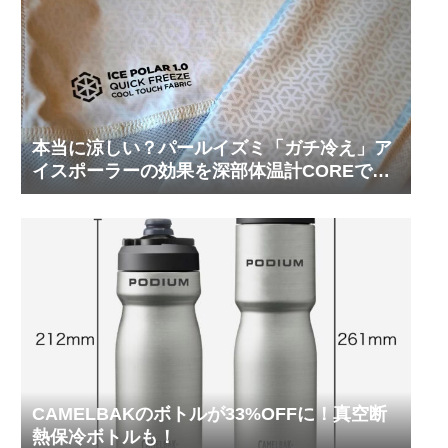
本当に涼しい？パールイズミ「ガチ冷え」ア
イスポーラーの効果を深部体温計COREで測
ってみた
CAMELBAKのボトルが33%OFFに！真空断
熱保冷ボトルも！