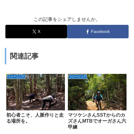
この記事をシェアしませんか。
X
Facebook
関連記事
トレーニング
トレーニング
初心者こそ、人脈作りと走
マツケンさんSSTからのカ
る場所を。
ズさんMTBでオーガさん六
甲練