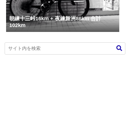
朝練十三峠16km + 夜練舞洲86km 合計
102km