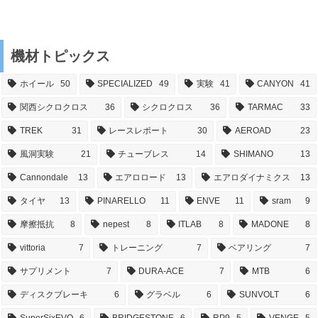
機材トピックス
ホイール
50
SPECIALIZED
49
実験
41
CANYON
41
関西シクロクロス
36
シクロクロス
36
TARMAC
33
TREK
31
レースレポート
30
AEROAD
23
風洞実験
21
チューブレス
14
SHIMANO
13
Cannondale
13
エアロロード
13
エアロダイナミクス
13
タイヤ
13
PINARELLO
11
ENVE
11
sram
9
摩擦抵抗
8
nepest
8
ITLAB
8
MADONE
8
vittoria
7
トレーニング
7
ベアリング
7
サプリメント
7
DURA-ACE
7
MTB
6
ディスクブレーキ
6
グラベル
6
SUNVOLT
6