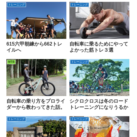
トレーニング
トレーニング
615六甲朝練から662トレ
自転車に乗るためにやって
イルへ
よかった筋トレ３選
MTB
トレーニング
自転車の乗り方をプロライ
シクロクロスは冬のロード
ダーから教わってきた話。
トレーニングになりうるか
トレーニング
トレーニング