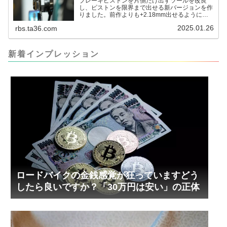
ブレーキピストンを片側だけ出すツールを改良
し、ピストンを限界まで出せる新バージョンを作
りました。前作よりも+2.18mm出せるようにな
りました。寸法設計に関しては、数パターンを作
2025.01.26
rbs.ta36.com
って、オイル漏れするまで試しました。最も安全
な寸法設計に落ち着いています。ピストン出しチ
キンレースの末のツール幾度となくオイル漏れし
ましたが、ギリギリまで攻めてますのでピストン
新着インプレッション
内部の汚れをさらに掃除できると思います。前作
の...
ロードバイクの金銭感覚が狂っていますどう
したら良いですか？「30万円は安い」の正体