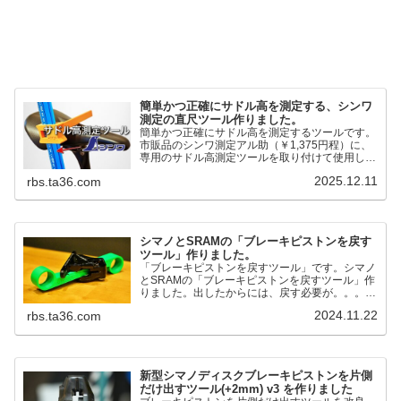
簡単かつ正確にサドル高を測定する、シンワ
測定の直尺ツール作りました。
簡単かつ正確にサドル高を測定するツールです。
市販品のシンワ測定アル助（￥1,375円程）に、
専用のサドル高測定ツールを取り付けて使用しま
す。これまで以上に、サドル高を容易に測定でき
2025.12.11
rbs.ta36.com
るようになりました。シンワ測定(Shinwa
Sokutei) アルミ直尺 アル助 1m ホワイト
65445posted at 2025.12.12シンワ測定(Shinwa
Sokutei)￥1,375Amazon.c...
シマノとSRAMの「ブレーキピストンを戻す
ツール」作りました。
「ブレーキピストンを戻すツール」です。シマノ
とSRAMの「ブレーキピストンを戻すツール」作
りました。出したからには、戻す必要が。。。で
も、タイヤレバーや六角レンチはつかってはダメ
2024.11.22
rbs.ta36.com
だと。。。▶「ブレーキピストンを戻すツール」
pic.twitter.com/jiwVmCb32N— IT技術者ロードバ
イク (@FJT_TKS) November 22, 2024何ができ
るのかというと、出ているピス...
新型シマノディスクブレーキピストンを片側
だけ出すツール(+2mm) v3 を作りました