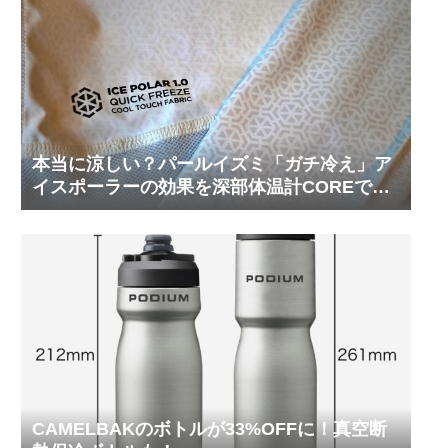
本当に涼しい？パールイズミ「ガチ冷え」ア
イスポーラーの効果を深部体温計COREで測
ってみた
CAMELBAKのボトルが33%OFFに！真空断