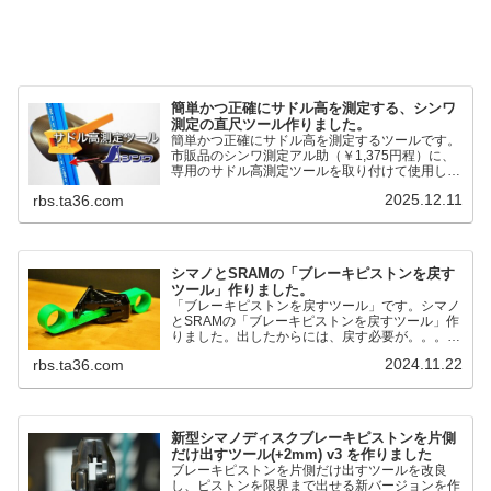
簡単かつ正確にサドル高を測定する、シンワ
測定の直尺ツール作りました。
簡単かつ正確にサドル高を測定するツールです。
市販品のシンワ測定アル助（￥1,375円程）に、
専用のサドル高測定ツールを取り付けて使用しま
す。これまで以上に、サドル高を容易に測定でき
2025.12.11
rbs.ta36.com
るようになりました。シンワ測定(Shinwa
Sokutei) アルミ直尺 アル助 1m ホワイト
65445posted at 2025.12.12シンワ測定(Shinwa
Sokutei)￥1,375Amazon.c...
シマノとSRAMの「ブレーキピストンを戻す
ツール」作りました。
「ブレーキピストンを戻すツール」です。シマノ
とSRAMの「ブレーキピストンを戻すツール」作
りました。出したからには、戻す必要が。。。で
も、タイヤレバーや六角レンチはつかってはダメ
2024.11.22
rbs.ta36.com
だと。。。▶「ブレーキピストンを戻すツール」
pic.twitter.com/jiwVmCb32N— IT技術者ロードバ
イク (@FJT_TKS) November 22, 2024何ができ
るのかというと、出ているピス...
新型シマノディスクブレーキピストンを片側
だけ出すツール(+2mm) v3 を作りました
ブレーキピストンを片側だけ出すツールを改良
し、ピストンを限界まで出せる新バージョンを作