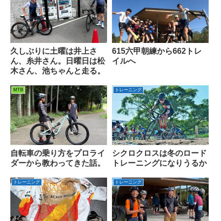
久しぶりに土曜は井上さ
615六甲朝練から662トレ
ん、糸井さん。日曜日は松
イルへ
木さん、池ちゃんと走る。
MTB
トレーニング
自転車の乗り方をプロライ
シクロクロスは冬のロード
ダーから教わってきた話。
トレーニングになりうるか
トレーニング
トレーニング