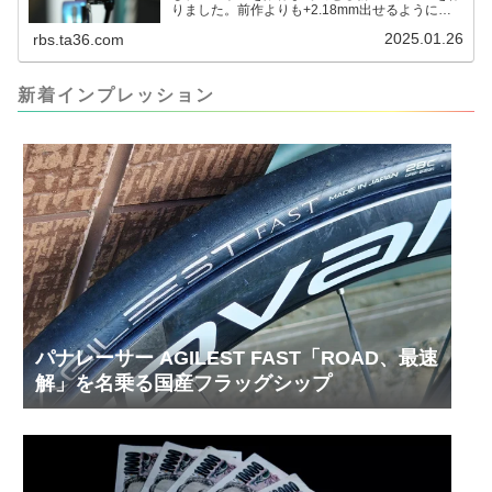
りました。前作よりも+2.18mm出せるようにな
りました。寸法設計に関しては、数パターンを作
2025.01.26
rbs.ta36.com
って、オイル漏れするまで試しました。最も安全
な寸法設計に落ち着いています。ピストン出しチ
キンレースの末のツール幾度となくオイル漏れし
ましたが、ギリギリまで攻めてますのでピストン
新着インプレッション
内部の汚れをさらに掃除できると思います。前作
の...
パナレーサー AGILEST FAST「ROAD、最速
解」を名乗る国産フラッグシップ