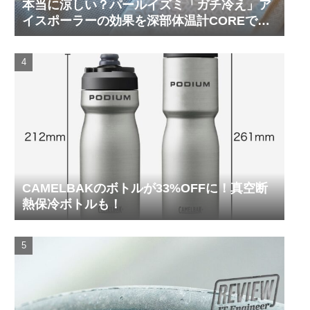
本当に涼しい？パールイズミ「ガチ冷え」ア
イスポーラーの効果を深部体温計COREで測
ってみた
CAMELBAKのボトルが33%OFFに！真空断
熱保冷ボトルも！