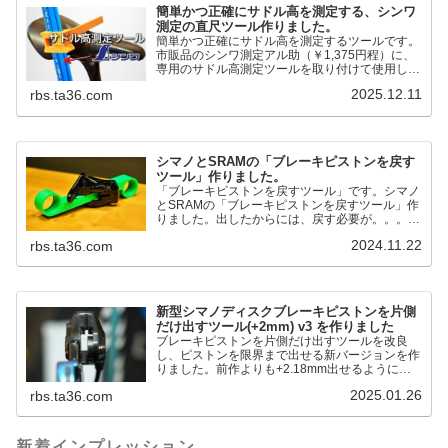
簡単かつ正確にサドル高を測定する、シンワ
測定の直尺ツール作りました。
簡単かつ正確にサドル高を測定するツールです。
市販品のシンワ測定アル助（￥1,375円程）に、
専用のサドル高測定ツールを取り付けて使用しま
す。これまで以上に、サドル高を容易に測定でき
2025.12.11
rbs.ta36.com
るようになりました。シンワ測定(Shinwa
Sokutei) アルミ直尺 アル助 1m ホワイト
65445posted at 2025.12.12シンワ測定(Shinwa
Sokutei)￥1,375Amazon.c...
シマノとSRAMの「ブレーキピストンを戻す
ツール」作りました。
「ブレーキピストンを戻すツール」です。シマノ
とSRAMの「ブレーキピストンを戻すツール」作
りました。出したからには、戻す必要が。。。で
も、タイヤレバーや六角レンチはつかってはダメ
2024.11.22
rbs.ta36.com
だと。。。▶「ブレーキピストンを戻すツール」
pic.twitter.com/jiwVmCb32N— IT技術者ロードバ
イク (@FJT_TKS) November 22, 2024何ができ
るのかというと、出ているピス...
新型シマノディスクブレーキピストンを片側
だけ出すツール(+2mm) v3 を作りました
ブレーキピストンを片側だけ出すツールを改良
し、ピストンを限界まで出せる新バージョンを作
りました。前作よりも+2.18mm出せるようにな
りました。寸法設計に関しては、数パターンを作
2025.01.26
rbs.ta36.com
って、オイル漏れするまで試しました。最も安全
な寸法設計に落ち着いています。ピストン出しチ
キンレースの末のツール幾度となくオイル漏れし
ましたが、ギリギリまで攻めてますのでピストン
新着インプレッション