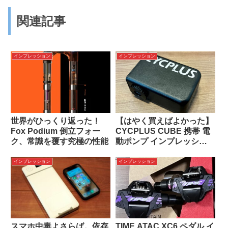
関連記事
インプレッション
インプレッション
世界がひっくり返った！
【はやく買えばよかった】
Fox Podium 倒立フォー
CYCPLUS CUBE 携帯 電
ク、常識を覆す究極の性能
動ポンプ インプレッショ
ン
インプレッション
インプレッション
スマホ中毒よさらば。依存
TIME ATAC XC6 ペダル イ