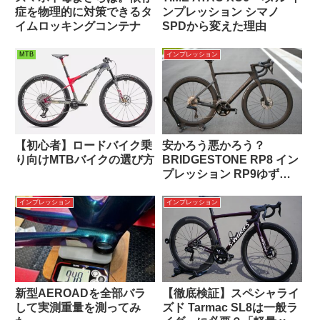
症を物理的に対策できるタ
ンプレッション シマノ
イムロッキングコンテナ
SPDから変えた理由
MTB
インプレッション
【初心者】ロードバイク乗
安かろう悪かろう？
り向けMTBバイクの選び方
BRIDGESTONE RP8 イン
プレッション RP9ゆずり
の性能とは
インプレッション
インプレッション
新型AEROADを全部バラ
【徹底検証】スペシャライ
して実測重量を測ってみ
ズド Tarmac SL8は一般ラ