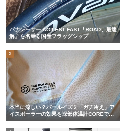
パナレーサー AGILEST FAST「ROAD、最速
解」を名乗る国産フラッグシップ
本当に涼しい？パールイズミ「ガチ冷え」ア
イスポーラーの効果を深部体温計COREで測
ってみた