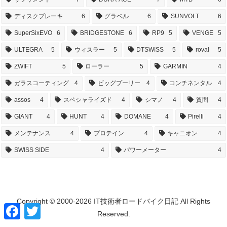
ディスクブレーキ
6
グラベル
6
SUNVOLT
6
SuperSixEVO
6
BRIDGESTONE
6
RP9
5
VENGE
5
ULTEGRA
5
ウィスラー
5
DTSWISS
5
roval
5
ZWIFT
5
ローラー
5
GARMIN
4
ガラスコーティング
4
ビッグプーリー
4
コンチネンタル
4
assos
4
スペシャライズド
4
シマノ
4
質問
4
GIANT
4
HUNT
4
DOMANE
4
Pirelli
4
メンテナンス
4
プロテイン
4
キャニオン
4
SWISS SIDE
4
パワーメーター
4
Copyright © 2000-2026 IT技術者ロードバイク日記 All Rights
F
T
Reserved.
a
w
c
i