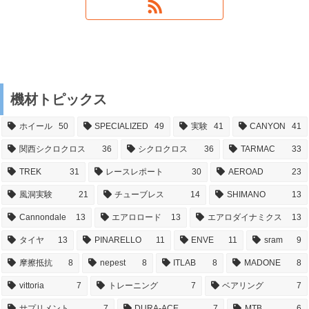
機材トピックス
ホイール
50
SPECIALIZED
49
実験
41
CANYON
41
関西シクロクロス
36
シクロクロス
36
TARMAC
33
TREK
31
レースレポート
30
AEROAD
23
風洞実験
21
チューブレス
14
SHIMANO
13
Cannondale
13
エアロロード
13
エアロダイナミクス
13
タイヤ
13
PINARELLO
11
ENVE
11
sram
9
摩擦抵抗
8
nepest
8
ITLAB
8
MADONE
8
vittoria
7
トレーニング
7
ベアリング
7
サプリメント
7
DURA-ACE
7
MTB
6