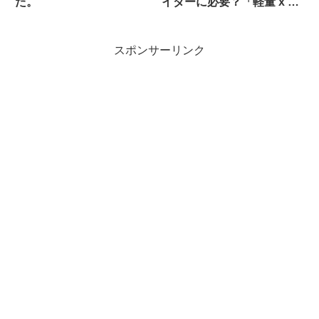
た。
イダーに必要？「軽量 x 空
力 x 乗り味」の魔力 ：前
編
スポンサーリンク