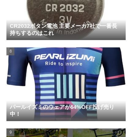
CR2032ボタン電池 主要メーカ7社で一番長
持ちするのはこれ
パールイズミのウェアが64%OFF投げ売り
中！