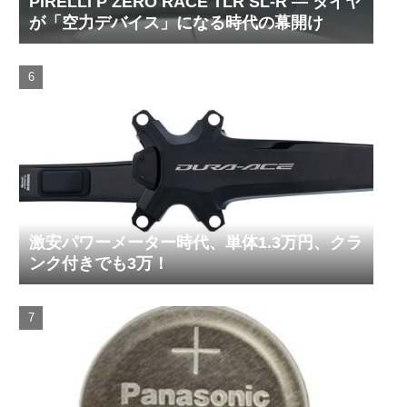
PIRELLI P ZERO RACE TLR SL-R ― タイヤ
が「空力デバイス」になる時代の幕開け
激安パワーメーター時代、単体1.3万円、クラ
ンク付きでも3万！