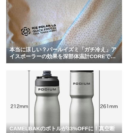
本当に涼しい？パールイズミ「ガチ冷え」ア
イスポーラーの効果を深部体温計COREで測
ってみた
CAMELBAKのボトルが33%OFFに！真空断