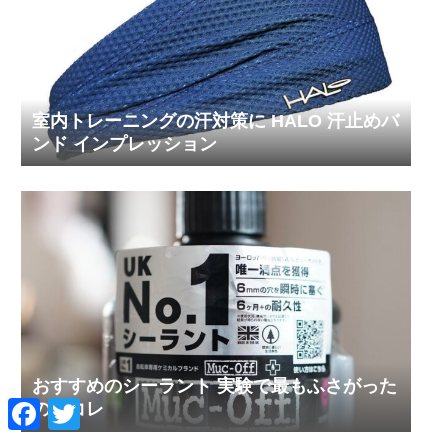
室内トレーニングの汗対策に HALO 汗止めバ
ンド インプレッション
おすすめのシーラント 実験で最もふさがった
F
T
のはコレ
a
w
c
i