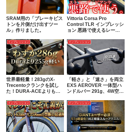
SRAM用の「ブレーキピス
Vittoria Corsa Pro
トンを片側だけ出すツー
Control TLR インプレッシ
ル」作りました。
ョン 悪路で使えるレース
タイヤ
インプレッション
インプレッション
世界最軽量！283gのX-
「軽さ」と「速さ」を両立
Trecentoクランクを試し
EXS AEROVER 一体型ハ
た！DURA-ACEよりも
ンドルバー 291g、4W空力
255g軽量化！
向上
インプレッション
インプレッション