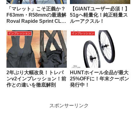
「マレット」こそ正義か？
【GIANTユーザー必須！】
F63mm・R58mmの最適解
51gへ軽量化！純正軽量ス
Roval Rapide Sprint CLX
ルーアクスル！
インプレッション｜
インプレッション
インプレッション
2年ぶり大幅改良！トレパ
HUNTホイール全品が最大
ンv2インプレッション！前
25%OFFに！年末クーポン
作との違いを徹底解剖
発行中！
スポンサーリンク