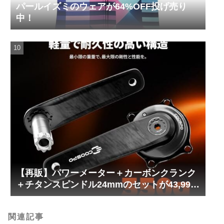
パールイズミのウェアが64%OFF投げ売り
中！
【再販】パワーメーター＋カーボンクランク
＋チタンスピンドル24mmのセットが43,999
円！
関連記事