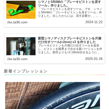
シマノとSRAMの「ブレーキピストンを戻す
ツール」作りました。
「ブレーキピストンを戻すツール」です。シマノ
とSRAMの「ブレーキピストンを戻すツール」作
りました。出したからには、戻す必要が。。。で
も、タイヤレバーや六角レンチはつかってはダメ
2024.11.22
rbs.ta36.com
だと。。。▶「ブレーキピストンを戻すツール」
pic.twitter.com/jiwVmCb32N— IT技術者ロードバ
イク (@FJT_TKS) November 22, 2024何ができ
るのかというと、出ているピス...
新型シマノディスクブレーキピストンを片側
だけ出すツール(+2mm) v3 を作りました
ブレーキピストンを片側だけ出すツールを改良
し、ピストンを限界まで出せる新バージョンを作
りました。前作よりも+2.18mm出せるようにな
りました。寸法設計に関しては、数パターンを作
2025.01.26
rbs.ta36.com
って、オイル漏れするまで試しました。最も安全
な寸法設計に落ち着いています。ピストン出しチ
キンレースの末のツール幾度となくオイル漏れし
ましたが、ギリギリまで攻めてますのでピストン
新着インプレッション
内部の汚れをさらに掃除できると思います。前作
の...