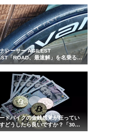
れしましたが、ギリギリまで攻め
てますのでピストン内部の汚れを
さらに掃除できると思います。前
作の...
ナレーサー AGILEST
AST「ROAD、最速解」を名乗る国
フラッグシップ
ードバイクの金銭感覚が狂ってい
すどうしたら良いですか？「30万
は安い」の正体