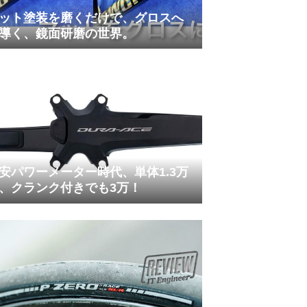
ット塗装を磨くだけで、グロスへ
導く、鏡面研磨の世界。
安パワーメーター時代、単体1.3万
、クランク付きでも3万！