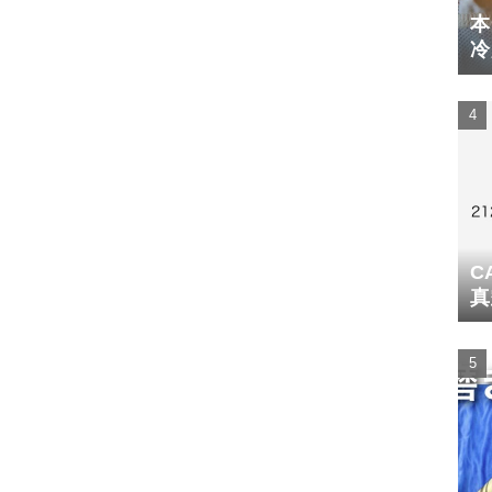
本
冷
体
C
真