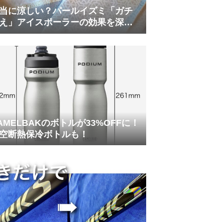
当に涼しい？パールイズミ「ガチ
え」アイスポーラーの効果を深部
温計COREで測ってみた
AMELBAKのボトルが33%OFFに！
空断熱保冷ボトルも！