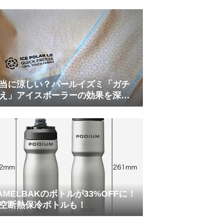
当に涼しい？パールイズミ「ガチ
え」アイスポーラーの効果を深部
温計COREで測ってみた
AMELBAKのボトルが33%OFFに！
空断熱保冷ボトルも！