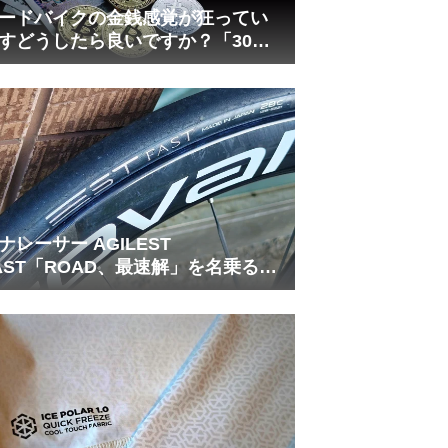
ードバイクの金銭感覚が狂ってい
すどうしたら良いですか？「30万
は安い」の正体
ナレーサー AGILEST
AST「ROAD、最速解」を名乗る国
フラッグシップ