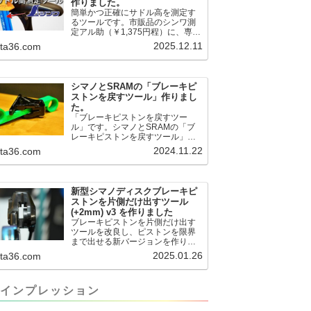
作りました。
簡単かつ正確にサドル高を測定す
るツールです。市販品のシンワ測
定アル助（￥1,375円程）に、専用
のサドル高測定ツールを取り付け
2025.12.11
.ta36.com
て使用します。これまで以上に、
サドル高を容易に測定できるよう
になりました。シンワ測定(Shinwa
Sokutei) アルミ直尺 アル助 1m ホ
シマノとSRAMの「ブレーキピ
ワイト 65445posted at 2025.12.12
ストンを戻すツール」作りまし
シンワ測定(Shinwa Sokutei)
た。
￥1,375Amazon.c...
「ブレーキピストンを戻すツー
ル」です。シマノとSRAMの「ブ
レーキピストンを戻すツール」作
りました。出したからには、戻す
2024.11.22
.ta36.com
必要が。。。でも、タイヤレバー
や六角レンチはつかってはダメだ
と。。。▶「ブレーキピストンを
戻すツール」
新型シマノディスクブレーキピ
pic.twitter.com/jiwVmCb32N— IT技
ストンを片側だけ出すツール
術者ロードバイク (@FJT_TKS)
(+2mm) v3 を作りました
November 22, 2024何ができるの
ブレーキピストンを片側だけ出す
かというと、出ているピス...
ツールを改良し、ピストンを限界
まで出せる新バージョンを作りま
した。前作よりも+2.18mm出せる
2025.01.26
.ta36.com
ようになりました。寸法設計に関
しては、数パターンを作って、オ
イル漏れするまで試しました。最
インプレッション
も安全な寸法設計に落ち着いてい
ます。ピストン出しチキンレース
の末のツール幾度となくオイル漏