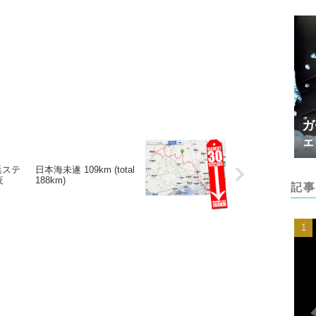
ガ
ェ
白浜ステ
日本海未遂 109km (total
夜
188km)
記事