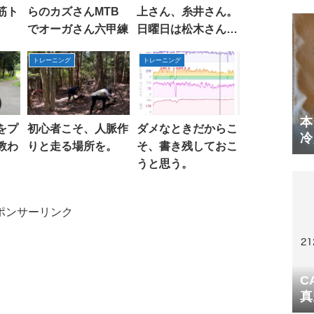
筋ト
らのカズさんMTB
上さん、糸井さん。
でオーガさん六甲練
日曜日は松木さん、
池ちゃんと走る。
トレーニング
トレーニング
本
をプ
初心者こそ、人脈作
ダメなときだからこ
冷
教わ
りと走る場所を。
そ、書き残しておこ
体
うと思う。
ポンサーリンク
C
真