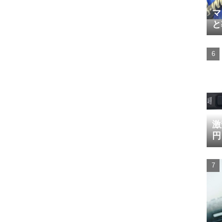
マ
と
激
円