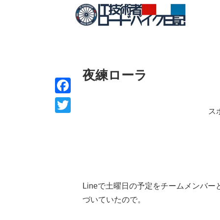
夜練ローラ
F
ス
a
T
c
w
e
i
b
t
o
t
Lineで土曜日の予定をチームメンバ
o
e
づいていたので。
k
r