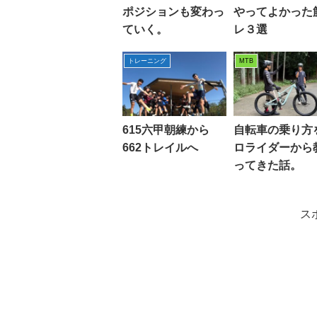
ポジションも変わっ
やってよかった
ていく。
レ３選
トレーニング
MTB
615六甲朝練から
自転車の乗り方
662トレイルへ
ロライダーから
ってきた話。
ス