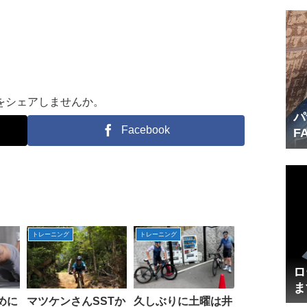
をシェアしませんか。
パ
Facebook
F
産
トレーニング
トレーニング
ロ
ま
めに
マツケンさんSSTか
久しぶりに土曜は井
円