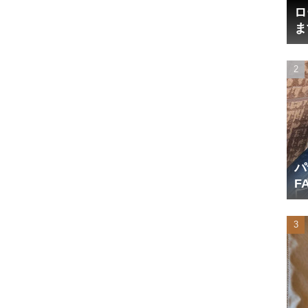
ロ
ま
円
パ
F
産