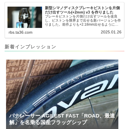
るのかというと、出ているピス...
新型シマノディスクブレーキピストンを片側
だけ出すツール(+2mm) v3 を作りました
ブレーキピストンを片側だけ出すツールを改良
し、ピストンを限界まで出せる新バージョンを作
りました。前作よりも+2.18mm出せるようにな
りました。寸法設計に関しては、数パターンを作
2025.01.26
rbs.ta36.com
って、オイル漏れするまで試しました。最も安全
な寸法設計に落ち着いています。ピストン出しチ
キンレースの末のツール幾度となくオイル漏れし
ましたが、ギリギリまで攻めてますのでピストン
新着インプレッション
内部の汚れをさらに掃除できると思います。前作
の...
パナレーサー AGILEST FAST「ROAD、最速
解」を名乗る国産フラッグシップ