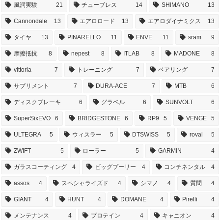
風洞実験
21
チューブレス
14
SHIMANO
13
Cannondale
13
エアロロード
13
エアロダイナミクス
13
タイヤ
13
PINARELLO
11
ENVE
11
sram
9
摩擦抵抗
8
nepest
8
ITLAB
8
MADONE
8
vittoria
7
トレーニング
7
ベアリング
7
サプリメント
7
DURA-ACE
7
MTB
6
ディスクブレーキ
6
グラベル
6
SUNVOLT
6
SuperSixEVO
6
BRIDGESTONE
6
RP9
5
VENGE
5
ULTEGRA
5
ウィスラー
5
DTSWISS
5
roval
5
ZWIFT
5
ローラー
5
GARMIN
4
ガラスコーティング
4
ビッグプーリー
4
コンチネンタル
4
assos
4
スペシャライズド
4
シマノ
4
質問
4
GIANT
4
HUNT
4
DOMANE
4
Pirelli
4
メンテナンス
4
プロテイン
4
キャニオン
4