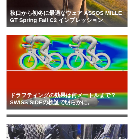
秋口から初冬に最適なウェア ASSOS MILLE
GT Spring Fall C2 インプレッション
ドラフティングの効果は何メートルまで？
SWISS SIDEの検証で明らかに。
冬って進みにくい気がするわ〜 → 実際に空
気抵抗が増えている