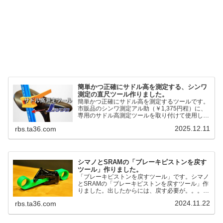
簡単かつ正確にサドル高を測定する、シンワ
測定の直尺ツール作りました。
簡単かつ正確にサドル高を測定するツールです。
市販品のシンワ測定アル助（￥1,375円程）に、
専用のサドル高測定ツールを取り付けて使用しま
す。これまで以上に、サドル高を容易に測定でき
2025.12.11
rbs.ta36.com
るようになりました。シンワ測定(Shinwa
Sokutei) アルミ直尺 アル助 1m ホワイト
65445posted at 2025.12.12シンワ測定(Shinwa
Sokutei)￥1,375Amazon.c...
シマノとSRAMの「ブレーキピストンを戻す
ツール」作りました。
「ブレーキピストンを戻すツール」です。シマノ
とSRAMの「ブレーキピストンを戻すツール」作
りました。出したからには、戻す必要が。。。で
も、タイヤレバーや六角レンチはつかってはダメ
2024.11.22
rbs.ta36.com
だと。。。▶「ブレーキピストンを戻すツール」
pic.twitter.com/jiwVmCb32N— IT技術者ロードバ
イク (@FJT_TKS) November 22, 2024何ができ