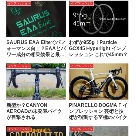
インプレッション
インプレッション
SAURUS EAA Eliteでパフ
わずか955g！Particle
ォーマンス向上？EAAとパ
GCX45 Hyperlight インプ
ワー成分の相乗効果と最適
レッション これで45mm？
な摂取タイミング
インプレッション
インプレッション
新型か？CANYON
PINARELLO DOGMA F イ
AEROADの未発表バイク
ンプレッション 芸術と技
が目撃される
術が諧調する至極のバイク
インプレッション
インプレッション