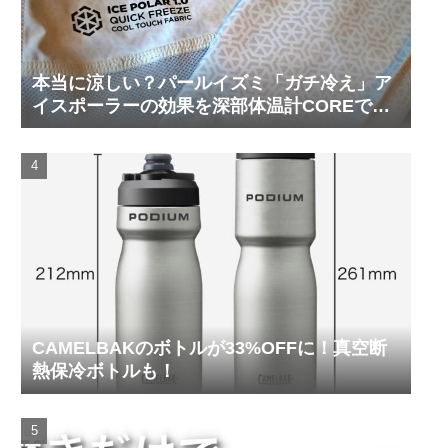
本当に涼しい？パールイズミ「ガチ冷え」ア
イスポーラーの効果を深部体温計COREで測
ってみた
CAMELBAKのボトルが33%OFFに！真空断
熱保冷ボトルも！