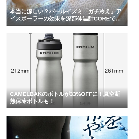
本当に涼しい？パールイズミ「ガチ冷え」ア
イスポーラーの効果を深部体温計COREで測
ってみた
CAMELBAKのボトルが33%OFFに！真空断
熱保冷ボトルも！