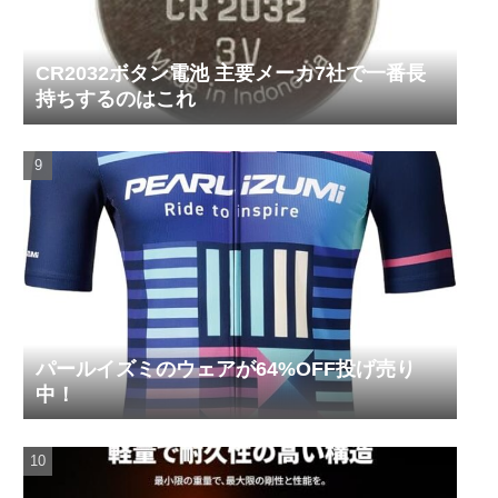
CR2032ボタン電池 主要メーカ7社で一番長
持ちするのはこれ
パールイズミのウェアが64%OFF投げ売り
中！