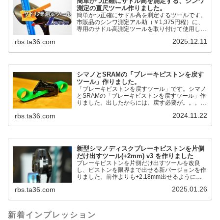
簡単かつ正確にサドル高を測定する、シンワ
測定の直尺ツール作りました。
簡単かつ正確にサドル高を測定するツールです。
市販品のシンワ測定アル助（￥1,375円程）に、
専用のサドル高測定ツールを取り付けて使用しま
す。これまで以上に、サドル高を容易に測定でき
2025.12.11
rbs.ta36.com
るようになりました。シンワ測定(Shinwa
Sokutei) アルミ直尺 アル助 1m ホワイト
65445posted at 2025.12.12シンワ測定(Shinwa
Sokutei)￥1,375Amazon.c...
シマノとSRAMの「ブレーキピストンを戻す
ツール」作りました。
「ブレーキピストンを戻すツール」です。シマノ
とSRAMの「ブレーキピストンを戻すツール」作
りました。出したからには、戻す必要が。。。で
も、タイヤレバーや六角レンチはつかってはダメ
2024.11.22
rbs.ta36.com
だと。。。▶「ブレーキピストンを戻すツール」
pic.twitter.com/jiwVmCb32N— IT技術者ロードバ
イク (@FJT_TKS) November 22, 2024何ができ
るのかというと、出ているピス...
新型シマノディスクブレーキピストンを片側
だけ出すツール(+2mm) v3 を作りました
ブレーキピストンを片側だけ出すツールを改良
し、ピストンを限界まで出せる新バージョンを作
りました。前作よりも+2.18mm出せるようにな
りました。寸法設計に関しては、数パターンを作
2025.01.26
rbs.ta36.com
って、オイル漏れするまで試しました。最も安全
な寸法設計に落ち着いています。ピストン出しチ
キンレースの末のツール幾度となくオイル漏れし
ましたが、ギリギリまで攻めてますのでピストン
新着インプレッション
内部の汚れをさらに掃除できると思います。前作