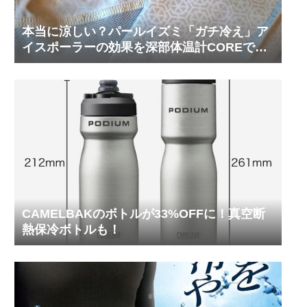
本当に涼しい？パールイズミ「ガチ冷え」ア
イスポーラーの効果を深部体温計COREで測
ってみた
CAMELBAKのボトルが33%OFFに！真空断
熱保冷ボトルも！