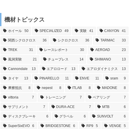
機材トピックス
ホイール
50
SPECIALIZED
49
実験
41
CANYON
41
関西シクロクロス
36
シクロクロス
36
TARMAC
33
TREK
31
レースレポート
30
AEROAD
23
風洞実験
21
チューブレス
14
SHIMANO
13
Cannondale
13
エアロロード
13
エアロダイナミクス
13
タイヤ
13
PINARELLO
11
ENVE
11
sram
9
摩擦抵抗
8
nepest
8
ITLAB
8
MADONE
8
vittoria
7
トレーニング
7
ベアリング
7
サプリメント
7
DURA-ACE
7
MTB
6
ディスクブレーキ
6
グラベル
6
SUNVOLT
6
SuperSixEVO
6
BRIDGESTONE
6
RP9
5
VENGE
5