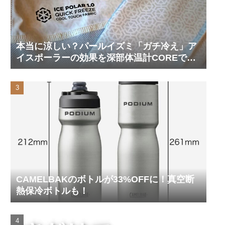
本当に涼しい？パールイズミ「ガチ冷え」ア
イスポーラーの効果を深部体温計COREで測
ってみた
CAMELBAKのボトルが33%OFFに！真空断
熱保冷ボトルも！