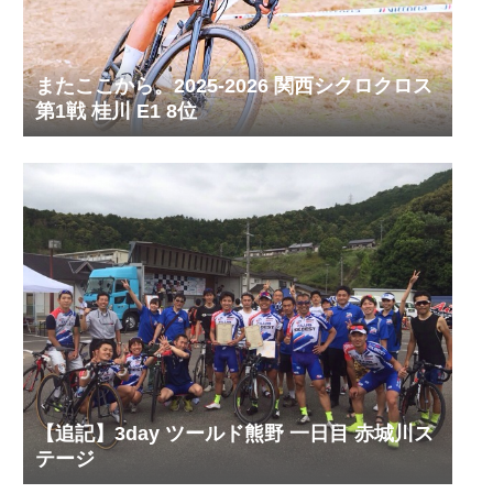
またここから。2025-2026 関西シクロクロス
第1戦 桂川 E1 8位
【追記】3day ツールド熊野 一日目 赤城川ス
テージ