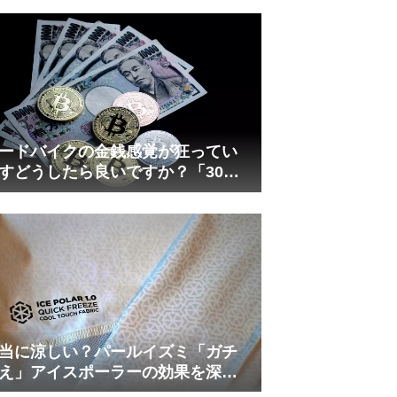
れしましたが、ギリギリまで攻め
てますのでピストン内部の汚れを
さらに掃除できると思います。前
作の...
ードバイクの金銭感覚が狂ってい
すどうしたら良いですか？「30万
は安い」の正体
当に涼しい？パールイズミ「ガチ
え」アイスポーラーの効果を深部
温計COREで測ってみた