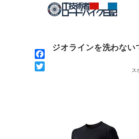
ジオラインを洗わない
F
ス
a
T
c
w
e
i
b
t
o
t
o
e
k
r