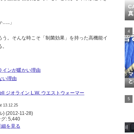
C
真
…..」
ろう。そんな時こそ「制菌効果」を持った高機能イ
る。
ラインが暖かい理由
マ
ない理由
と
bell ジオライン L.W. ウエストウォーマー
t 13.12.25
) (2012-11-28)
 5,440
pで詳細を見る