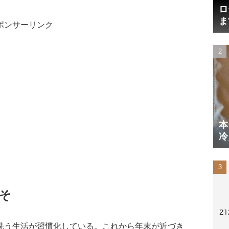
ロ
ま
ポンサーリンク
円
本
冷
体
そ
洗う生活が習慣化している。これから年末が近づき