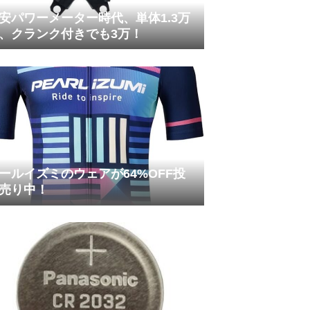
安パワーメーター時代、単体1.3万
、クランク付きでも3万！
ールイズミのウェアが64%OFF投
売り中！