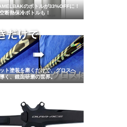
AMELBAKのボトルが33%OFFに！
空断熱保冷ボトルも！
ット塗装を磨くだけで、グロスへ
導く、鏡面研磨の世界。