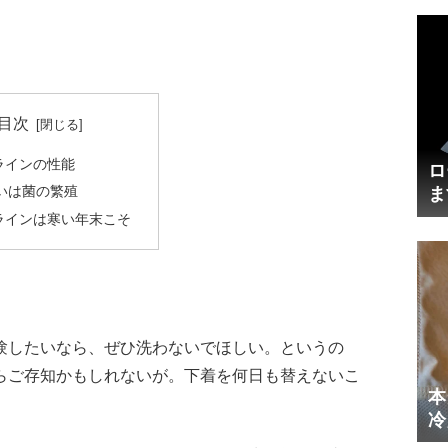
目次
ラインの性能
ロ
いは菌の繁殖
ま
円
ラインは寒い年末こそ
験したいなら、ぜひ洗わないでほしい。というの
らご存知かもしれないが。下着を何日も替えないこ
本
冷
体