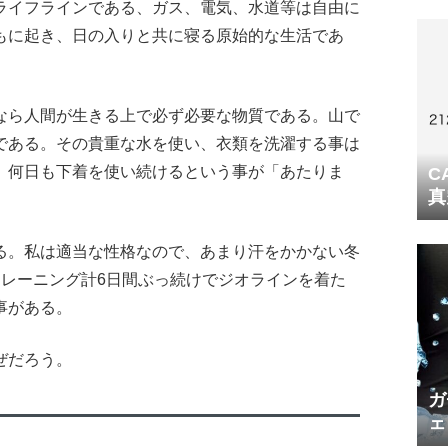
ライフラインである、ガス、電気、水道等は自由に
もに起き、日の入りと共に寝る原始的な生活であ
なら人間が生きる上で必ず必要な物質である。山で
である。その貴重な水を使い、衣類を洗濯する事は
、何日も下着を使い続けるという事が「あたりま
C
真
る。私は適当な性格なので、あまり汗をかかない冬
トレーニング計6日間ぶっ続けでジオラインを着た
事がある。
ぜだろう。
ガ
ェ