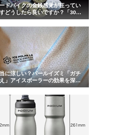
ードバイクの金銭感覚が狂ってい
すどうしたら良いですか？「30万
は安い」の正体
当に涼しい？パールイズミ「ガチ
え」アイスポーラーの効果を深部
温計COREで測ってみた