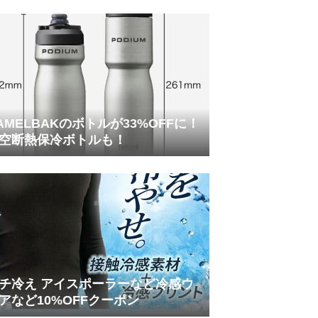
AMELBAKのボトルが33%OFFに！
空断熱保冷ボトルも！
チ冷え アイスポーラーなど冷感ウ
アなど10%OFFクーポン