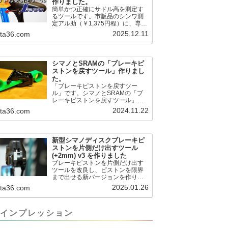
作りました。
簡単かつ正確にサドル高を測定す
るツールです。市販品のシンワ測
定アル助（￥1,375円程）に、専用
のサドル高測定ツールを取り付け
2025.12.11
.ta36.com
て使用します。これまで以上に、
サドル高を容易に測定できるよう
になりました。シンワ測定(Shinwa
Sokutei) アルミ直尺 アル助 1m ホ
シマノとSRAMの「ブレーキピ
ワイト 65445posted at 2025.12.12
ストンを戻すツール」作りまし
シンワ測定(Shinwa Sokutei)
た。
￥1,375Amazon.c...
「ブレーキピストンを戻すツー
ル」です。シマノとSRAMの「ブ
レーキピストンを戻すツール」作
りました。出したからには、戻す
2024.11.22
.ta36.com
必要が。。。でも、タイヤレバー
や六角レンチはつかってはダメだ
と。。。▶「ブレーキピストンを
戻すツール」
新型シマノディスクブレーキピ
pic.twitter.com/jiwVmCb32N— IT技
ストンを片側だけ出すツール
術者ロードバイク (@FJT_TKS)
(+2mm) v3 を作りました
November 22, 2024何ができるの
ブレーキピストンを片側だけ出す
かというと、出ているピス...
ツールを改良し、ピストンを限界
まで出せる新バージョンを作りま
した。前作よりも+2.18mm出せる
2025.01.26
.ta36.com
ようになりました。寸法設計に関
しては、数パターンを作って、オ
イル漏れするまで試しました。最
インプレッション
も安全な寸法設計に落ち着いてい
ます。ピストン出しチキンレース
の末のツール幾度となくオイル漏