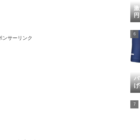
激
円
ポンサーリンク
パ
げ