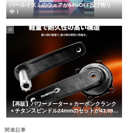
パールイズミのウェアが64%OFF投げ売り
中！
【再販】パワーメーター＋カーボンクランク
＋チタンスピンドル24mmのセットが43,999
円！
関連記事