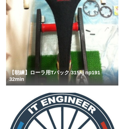
【朝練】ローラ用Tバック 315kj np191
32min