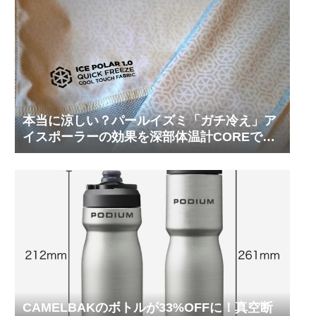
本当に涼しい？パールイズミ「ガチ冷え」ア
イスポーラーの効果を深部体温計COREで測
ってみた
CAMELBAKのボトルが33%OFFに！真空断