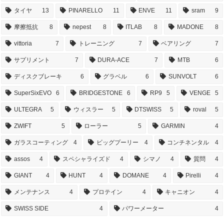
タイヤ
13
PINARELLO
11
ENVE
11
sram
9
摩擦抵抗
8
nepest
8
ITLAB
8
MADONE
8
vittoria
7
トレーニング
7
ベアリング
7
サプリメント
7
DURA-ACE
7
MTB
6
ディスクブレーキ
6
グラベル
6
SUNVOLT
6
SuperSixEVO
6
BRIDGESTONE
6
RP9
5
VENGE
5
ULTEGRA
5
ウィスラー
5
DTSWISS
5
roval
5
ZWIFT
5
ローラー
5
GARMIN
4
ガラスコーティング
4
ビッグプーリー
4
コンチネンタル
4
assos
4
スペシャライズド
4
シマノ
4
質問
4
GIANT
4
HUNT
4
DOMANE
4
Pirelli
4
メンテナンス
4
プロテイン
4
キャニオン
4
SWISS SIDE
4
パワーメーター
4