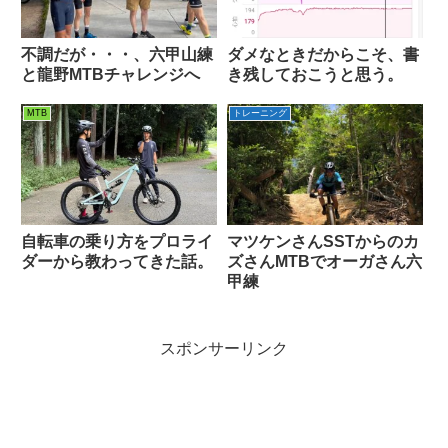
不調だが・・・、六甲山練
ダメなときだからこそ、書
と龍野MTBチャレンジへ
き残しておこうと思う。
MTB
トレーニング
自転車の乗り方をプロライ
マツケンさんSSTからのカ
ダーから教わってきた話。
ズさんMTBでオーガさん六
甲練
スポンサーリンク