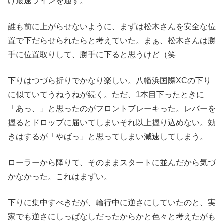
け最速ラインを通す。
誰も前に上がらせないように、まずは松木さんを安全な位
置で下だらせられたらと考えていた。まぁ、松木さんは勝
手に位置取りして、勝手に下ると思うけど（笑
下りはつづら折りでかなり楽しい。八幡浜国際XCの下り
に似ていてうねうねが続く。ただ、1本目下ったときに
「あっ、」と思ったのがフロントブレーキった。レバーを
握るとドロップに届いてしまいそれ以上握り込めない。効
きはするが「やばっ」と思ってしまい減速してしまう。
ローラーから降りて、そのままスタートに並んだから気づ
かなかった。これはまずい。
下りに集中すべきだが、輪行中に逆さにしていたのと、実
家でも逆さにしっぱなしだったからかと色々と考えたがも