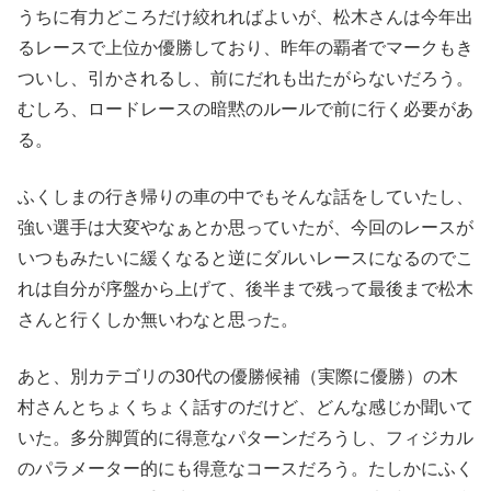
うちに有力どころだけ絞れればよいが、松木さんは今年出
るレースで上位か優勝しており、昨年の覇者でマークもき
ついし、引かされるし、前にだれも出たがらないだろう。
むしろ、ロードレースの暗黙のルールで前に行く必要があ
る。
ふくしまの行き帰りの車の中でもそんな話をしていたし、
強い選手は大変やなぁとか思っていたが、今回のレースが
いつもみたいに緩くなると逆にダルいレースになるのでこ
れは自分が序盤から上げて、後半まで残って最後まで松木
さんと行くしか無いわなと思った。
あと、別カテゴリの30代の優勝候補（実際に優勝）の木
村さんとちょくちょく話すのだけど、どんな感じか聞いて
いた。多分脚質的に得意なパターンだろうし、フィジカル
のパラメーター的にも得意なコースだろう。たしかにふく