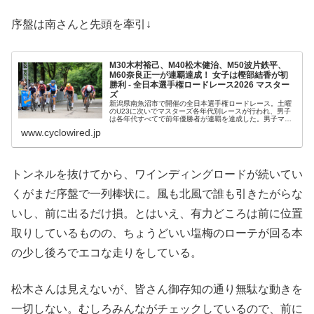
序盤は南さんと先頭を牽引↓
M30木村裕己、M40松木健治、M50波片鉄平、
M60奈良正一が連覇達成！ 女子は樫部結香が初
勝利 - 全日本選手権ロードレース2026 マスター
ズ
新潟県南魚沼市で開催の全日本選手権ロードレース。土曜
のU23に次いでマスターズ各年代別レースが行われ、男子
は各年代すべてで前年優勝者が連覇を達成した。男子マス
ターズ MM30～39、MM40～49
www.cyclowired.jp
トンネルを抜けてから、ワインディングロードが続いてい
くがまだ序盤で一列棒状に。風も北風で誰も引きたがらな
いし、前に出るだけ損。とはいえ、有力どころは前に位置
取りしているものの、ちょうどいい塩梅のローテが回る本
の少し後ろでエコな走りをしている。
松木さんは見えないが、皆さん御存知の通り無駄な動きを
一切しない。むしろみんながチェックしているので、前に