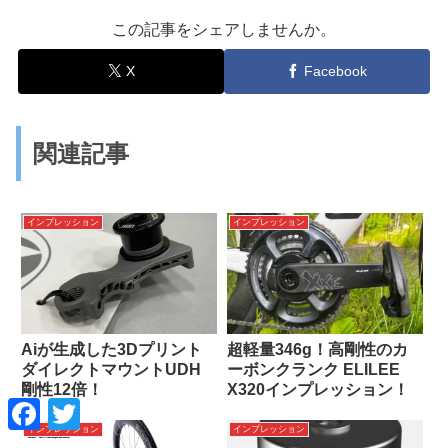
この記事をシェアしませんか。
X
Facebook
関連記事
インプレッション
インプレッション
Aiが生成した3Dプリント
超軽量346g！高剛性のカ
ダイレクトマウントUDH
ーボンクランク ELILEE
剛性12倍！
X320インプレッション！
F
T
a
w
インプレッション
インプレッション
c
i