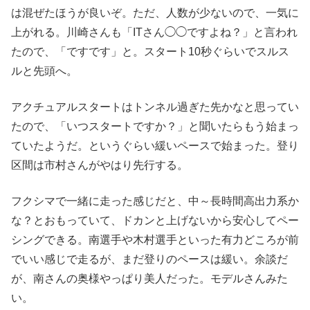
は混ぜたほうが良いぞ。ただ、人数が少ないので、一気に
上がれる。川崎さんも「ITさん◯◯ですよね？」と言われ
たので、「ですです」と。スタート10秒ぐらいでスルス
ルと先頭へ。
アクチュアルスタートはトンネル過ぎた先かなと思ってい
たので、「いつスタートですか？」と聞いたらもう始まっ
ていたようだ。というぐらい緩いペースで始まった。登り
区間は市村さんがやはり先行する。
フクシマで一緒に走った感じだと、中～長時間高出力系か
な？とおもっていて、ドカンと上げないから安心してペー
シングできる。南選手や木村選手といった有力どころが前
でいい感じで走るが、まだ登りのペースは緩い。余談だ
が、南さんの奥様やっぱり美人だった。モデルさんみた
い。