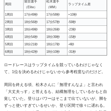
留目選手
松木選手
周回
ラップタイム差
（Elite）
（MM）
1周目
17分49秒
17分58秒
+10秒
2周目
18分56秒
17分57秒
-59秒
3周目
18分49秒
18分26秒
-23秒
4周目
18分54秒
18分39秒
-15秒
5周目
18分21秒
18分17秒
-4秒
6周目
18分42秒
18分10秒
-31秒
ロードレースはラップタイムを競っているわけじゃなく
て、1位を決めるわけじゃないから参考程度なのだけど。
周回を終える頃、松木さんに「無理すんなよ」と言われ
「大丈夫っす」と答えるも、結構無理をしているかもと自
覚していた。登りはパワーはそこまで出ていないが、脚を
ずっと使いすぎているせいか、登り区間で徐々に遅れる。