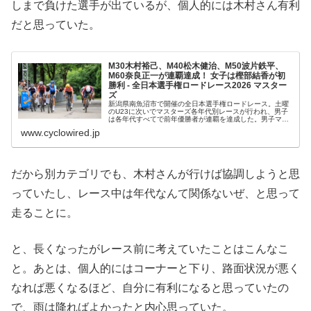
しまで負けた選手が出ているが、個人的には木村さん有利
だと思っていた。
M30木村裕己、M40松木健治、M50波片鉄平、
M60奈良正一が連覇達成！ 女子は樫部結香が初
勝利 - 全日本選手権ロードレース2026 マスター
ズ
新潟県南魚沼市で開催の全日本選手権ロードレース。土曜
のU23に次いでマスターズ各年代別レースが行われ、男子
は各年代すべてで前年優勝者が連覇を達成した。男子マス
ターズ MM30～39、MM40～49
www.cyclowired.jp
だから別カテゴリでも、木村さんが行けば協調しようと思
っていたし、レース中は年代なんて関係ないぜ、と思って
走ることに。
と、長くなったがレース前に考えていたことはこんなこ
と。あとは、個人的にはコーナーと下り、路面状況が悪く
なれば悪くなるほど、自分に有利になると思っていたの
で、雨は降ればよかったと内心思っていた。