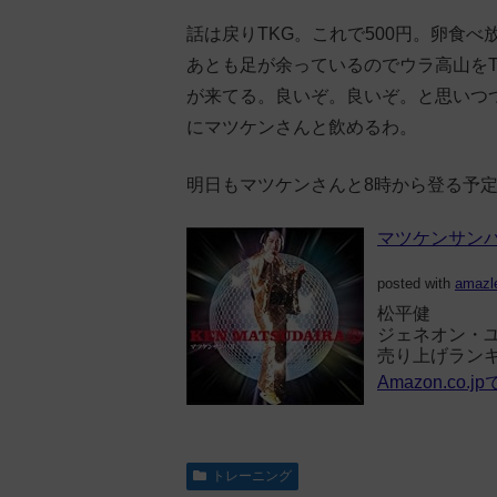
話は戻りTKG。これで500円。卵食
あとも足が余っているのでウラ高山をT
が来てる。良いぞ。良いぞ。と思いつ
にマツケンさんと飲めるわ。
明日もマツケンさんと8時から登る予
マツケンサンバI
posted with
amazl
松平健
ジェネオン・ユニバ
売り上げランキング
Amazon.co.
トレーニング