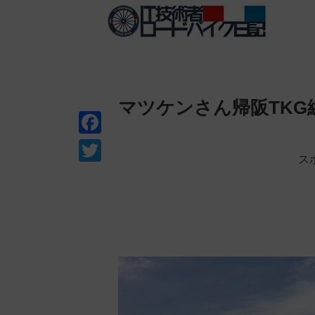
マツケンさん帰阪TKG
F
ス
a
T
c
w
e
i
b
t
o
t
o
e
k
r