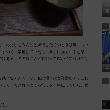
C
真
ど、わたしもみんなと練習したてのときは毎回つい
ますので、辛抱していたら、勝手に強くなると思
ではあるものの特に入会規則って確か特に設けてな
マ
と
な感じなんだろうか。私の場合は実業団なんてはじ
いって、ちぎれて捨てられてを１年位してたら、登
。
ども。