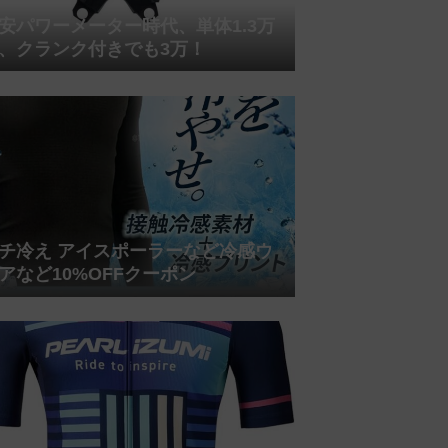
安パワーメーター時代、単体1.3万
、クランク付きでも3万！
チ冷え アイスポーラーなど冷感ウ
アなど10%OFFクーポン