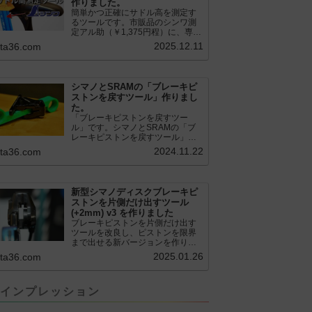
作りました。
簡単かつ正確にサドル高を測定す
るツールです。市販品のシンワ測
定アル助（￥1,375円程）に、専用
のサドル高測定ツールを取り付け
2025.12.11
.ta36.com
て使用します。これまで以上に、
サドル高を容易に測定できるよう
になりました。シンワ測定(Shinwa
Sokutei) アルミ直尺 アル助 1m ホ
シマノとSRAMの「ブレーキピ
ワイト 65445posted at 2025.12.12
ストンを戻すツール」作りまし
シンワ測定(Shinwa Sokutei)
た。
￥1,375Amazon.c...
「ブレーキピストンを戻すツー
ル」です。シマノとSRAMの「ブ
レーキピストンを戻すツール」作
りました。出したからには、戻す
2024.11.22
.ta36.com
必要が。。。でも、タイヤレバー
や六角レンチはつかってはダメだ
と。。。▶「ブレーキピストンを
戻すツール」
新型シマノディスクブレーキピ
pic.twitter.com/jiwVmCb32N— IT技
ストンを片側だけ出すツール
術者ロードバイク (@FJT_TKS)
(+2mm) v3 を作りました
November 22, 2024何ができるの
ブレーキピストンを片側だけ出す
かというと、出ているピス...
ツールを改良し、ピストンを限界
まで出せる新バージョンを作りま
した。前作よりも+2.18mm出せる
2025.01.26
.ta36.com
ようになりました。寸法設計に関
しては、数パターンを作って、オ
イル漏れするまで試しました。最
インプレッション
も安全な寸法設計に落ち着いてい
ます。ピストン出しチキンレース
の末のツール幾度となくオイル漏