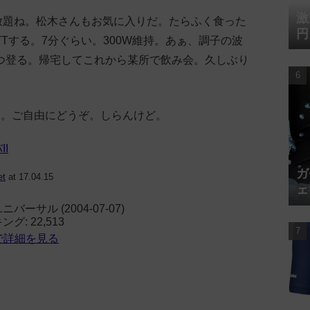
激
べ放題ね。松木さんもお気に入りだ。たらふく食った
円
Tする。7分ぐらい。300W維持。あぁ、調子の波
つ登る。帰宅してこれから某所で飲み会。久しぶり
定。ご自由にどうぞ。しらんけど。
I
ガ
et
at 17.04.15
ェ
ーサル (2004-07-07)
: 22,513
jpで詳細を見る