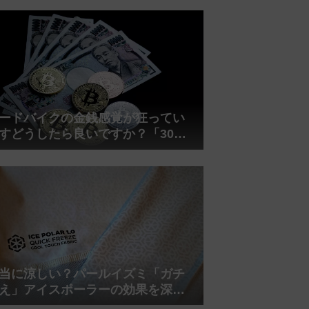
れしましたが、ギリギリまで攻め
てますのでピストン内部の汚れを
さらに掃除できると思います。前
作の...
ードバイクの金銭感覚が狂ってい
すどうしたら良いですか？「30万
は安い」の正体
当に涼しい？パールイズミ「ガチ
え」アイスポーラーの効果を深部
温計COREで測ってみた