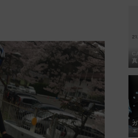
C
真
ガ
ェ