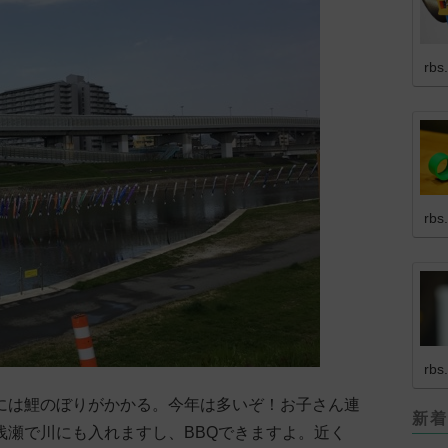
rbs
rbs
rbs
には鯉のぼりがかかる。今年は多いぞ！お子さん連
新着
浅瀬で川にも入れますし、BBQできますよ。近く