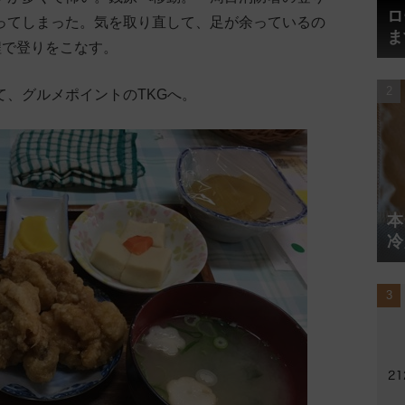
ロ
ってしまった。気を取り直して、足が余っているの
ま
程で登りをこなす。
円
、グルメポイントのTKGへ。
本
冷
体