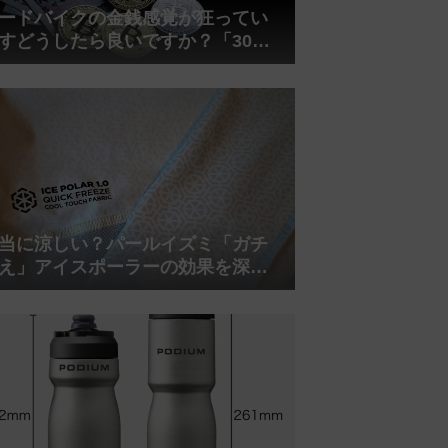
ードバイクの金銭感覚が狂ってい
すどうしたら良いですか？「30万
は安い」の正体
当に涼しい？パールイズミ「ガチ
え」アイスポーラーの効果を深部
温計COREで測ってみた