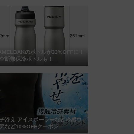
AMELBAKのボトルが33%OFFに！
空断熱保冷ボトルも！
チ冷え アイスポーラーなど冷感ウ
アなど10%OFFクーポン