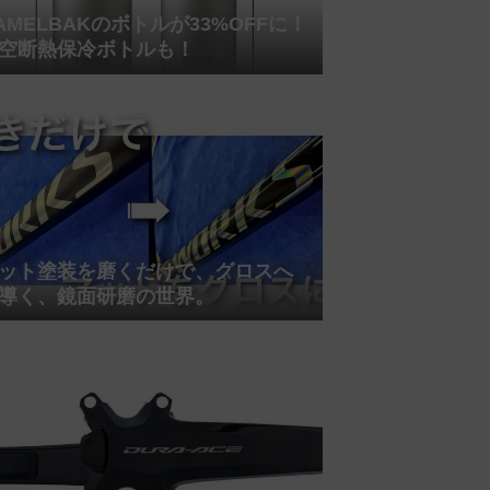
AMELBAKのボトルが33%OFFに！
空断熱保冷ボトルも！
ット塗装を磨くだけで、グロスへ
導く、鏡面研磨の世界。