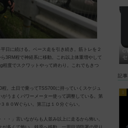
本を平日に続ける。ベース走を引き続き。筋トレを２
C
セ
から3RM程で神経系に移動。これ以上体重増やして
0kg程度でスクワットやって終わり。これでもきつ
記事
70程。土日で乗ってTSS700に持っていくスケジュ
いがうまくパワーメーター使って調整している。第
秒３８０Wぐらい。第三は１０分ぐらい。
・・・」言いながらも人並み以上に走るから怖い。
クが多くて怖い。銭原へ移動。一周目消防署の登り