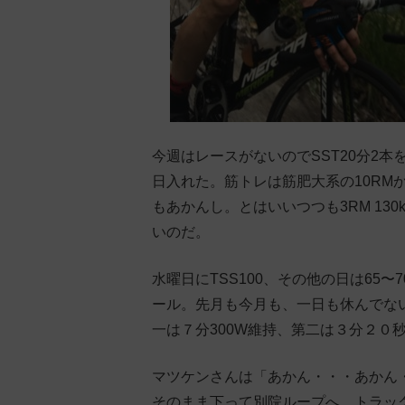
今週はレースがないのでSST20分2
日入れた。筋トレは筋肥大系の10RM
もあかんし。とはいいつつも3RM 13
いのだ。
水曜日にTSS100、その他の日は65〜
ール。先月も今月も、一日も休んでな
一は７分300W維持、第二は３分２０
マツケンさんは「あかん・・・あかん
そのまま下って別院ループへ。トラッ