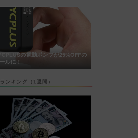
YCPLUSの電動ポンプが25%OFFの
ールに！
ランキング（1週間）