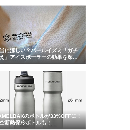
当に涼しい？パールイズミ「ガチ
え」アイスポーラーの効果を深部
温計COREで測ってみた
AMELBAKのボトルが33%OFFに！
空断熱保冷ボトルも！