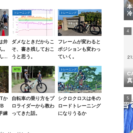
本
冷
トレーニング
トレーニング
体
は井
ダメなときだからこ
フレームが変わると
ん。
そ、書き残しておこ
ポジションも変わっ
ん、
うと思う。
ていく。
。
MTB
トレーニング
C
真
Tか
自転車の乗り方をプ
シクロクロスは冬の
B
ロライダーから教わ
ロードトレーニング
甲練
ってきた話。
になりうるか