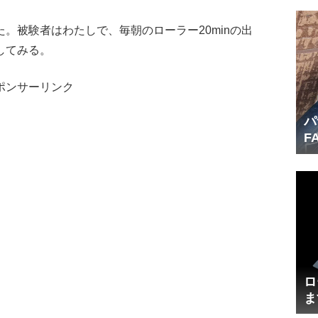
。被験者はわたしで、毎朝のローラー20minの出
してみる。
ポンサーリンク
パ
F
産
ロ
ま
円