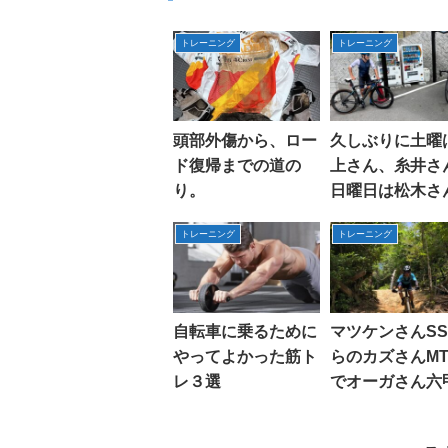
トレーニング
トレーニング
頭部外傷から、ロー
久しぶりに土曜
ド復帰までの道の
上さん、糸井さ
り。
日曜日は松木さ
池ちゃんと走る
トレーニング
トレーニング
自転車に乗るために
マツケンさんSS
やってよかった筋ト
らのカズさんMT
レ３選
でオーガさん六