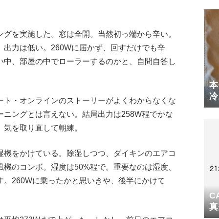
ングを実施した。窓は全開。当然初っ端から辛い。
出力は低い。260Wに届かず、回すだけでも辛
い中、部屋の中でローラーするのかと、自問自答し
本
冷
ート・オンラインのストーリーがよくわからなくな
体
ニングとは言えない。結局出力は258W程でかな
、気を取り直して朝練。
湿機をかけている。除湿しつつ、ダイキンのエアコ
風機のコンボ。湿度は50%程で。重要なのは湿度、
。260Wに乗ったかと思いきや、後半にかけて
C
真