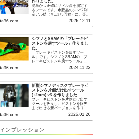
作りました。
簡単かつ正確にサドル高を測定す
るツールです。市販品のシンワ測
定アル助（￥1,375円程）に、専用
のサドル高測定ツールを取り付け
2025.12.11
.ta36.com
て使用します。これまで以上に、
サドル高を容易に測定できるよう
になりました。シンワ測定(Shinwa
Sokutei) アルミ直尺 アル助 1m ホ
シマノとSRAMの「ブレーキピ
ワイト 65445posted at 2025.12.12
ストンを戻すツール」作りまし
シンワ測定(Shinwa Sokutei)
た。
￥1,375Amazon.c...
「ブレーキピストンを戻すツー
ル」です。シマノとSRAMの「ブ
レーキピストンを戻すツール」作
りました。出したからには、戻す
2024.11.22
.ta36.com
必要が。。。でも、タイヤレバー
や六角レンチはつかってはダメだ
と。。。▶「ブレーキピストンを
戻すツール」
新型シマノディスクブレーキピ
pic.twitter.com/jiwVmCb32N— IT技
ストンを片側だけ出すツール
術者ロードバイク (@FJT_TKS)
(+2mm) v3 を作りました
November 22, 2024何ができるの
ブレーキピストンを片側だけ出す
かというと、出ているピス...
ツールを改良し、ピストンを限界
まで出せる新バージョンを作りま
した。前作よりも+2.18mm出せる
2025.01.26
.ta36.com
ようになりました。寸法設計に関
しては、数パターンを作って、オ
イル漏れするまで試しました。最
インプレッション
も安全な寸法設計に落ち着いてい
ます。ピストン出しチキンレース
の末のツール幾度となくオイル漏