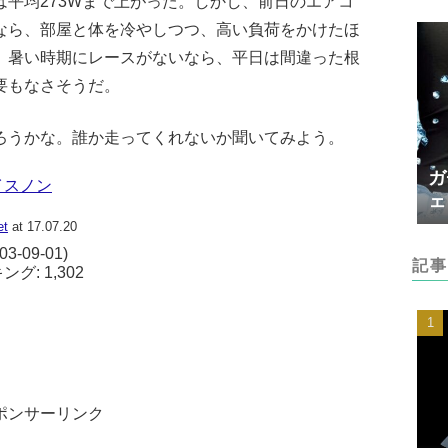
平均273Wまで上がった。しかし、前日のエアコ
なら、部屋と体を冷やしつつ、高い負荷をかけたほ
。暑い時期にレースがないなら、平日は間違った根
要もなさそうだ。
ろうかな。誰か走ってくれないか聞いてみよう。
ガ
イスノン
ェ
et
at 17.07.20
-09-01)
記事
: 1,302
ポンサーリンク