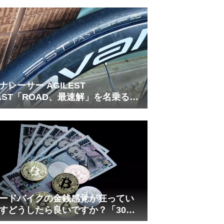
れしましたが、ギリギリまで攻め
てますのでピストン内部の汚れを
さらに掃除できると思います。前
作の...
ナレーサー AGILEST
AST「ROAD、最速解」を名乗る国
フラッグシップ
ードバイクの金銭感覚が狂ってい
すどうしたら良いですか？「30万
は安い」の正体