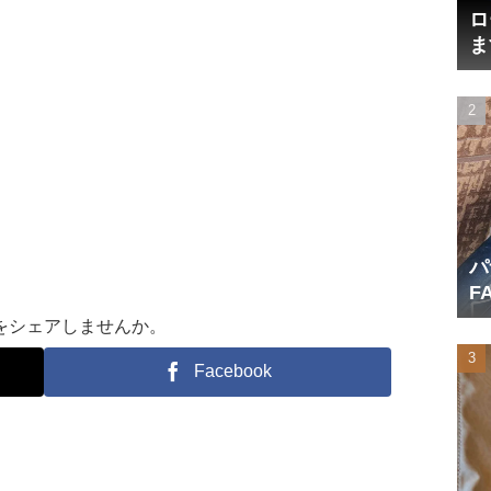
ロ
ま
円
パ
F
産
をシェアしませんか。
Facebook