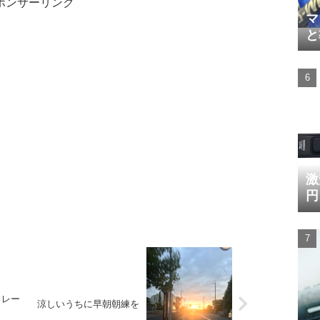
ポンサーリンク
マ
と
激
円
トレー
涼しいうちに早朝朝練を