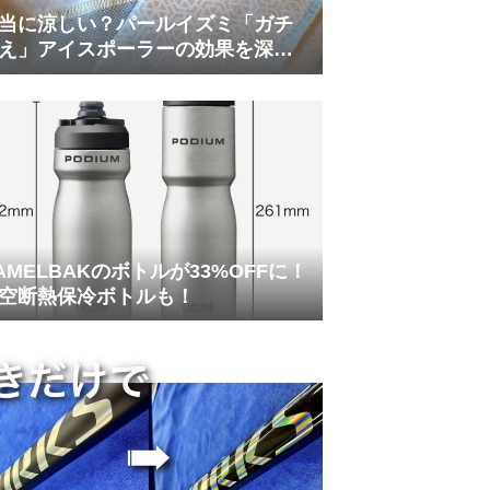
当に涼しい？パールイズミ「ガチ
え」アイスポーラーの効果を深部
温計COREで測ってみた
AMELBAKのボトルが33%OFFに！
空断熱保冷ボトルも！