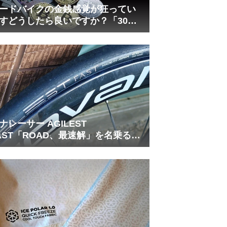
ードバイクの金銭感覚が狂ってい
すどうしたら良いですか？「30万
は安い」の正体
ナレーサー AGILEST
AST「ROAD、最速解」を名乗る国
フラッグシップ