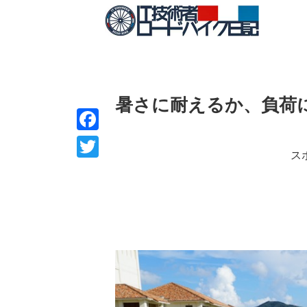
暑さに耐えるか、負荷
F
ス
a
T
c
w
e
i
b
t
o
t
o
e
k
r