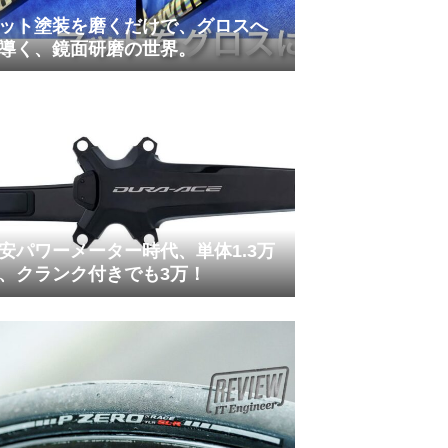
ット塗装を磨くだけで、グロスへ
導く、鏡面研磨の世界。
安パワーメーター時代、単体1.3万
、クランク付きでも3万！