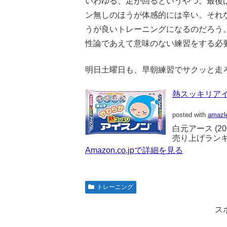
いわゆる、足が回るというやつ。最後は
ン無しのほうが体感的には辛い。それ
うが良いトレーニングになるのだろう
性論であえて意味のない練習をする必
明日土曜日も、早朝練習でサクッと走
熱スッキリア
posted with
amazl
白元アース (2003
売り上げランキング
Amazon.co.jpで詳細を見る
トレーニング
ス