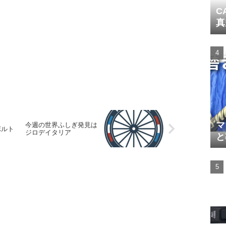
C
真
マ
今週の世界ふしぎ発見は
ボルト
ジロデイタリア
と