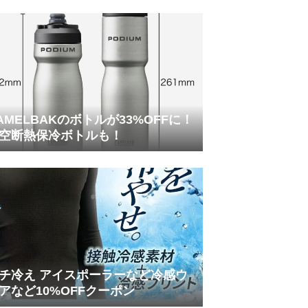
AMELBAKのボトルが33%OFFに！
空断熱保冷ボトルも！
チ冷え アイスポーラーなど冷感ウ
アなど10%OFFクーポン