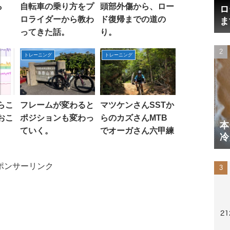
ら
自転車の乗り方をプ
頭部外傷から、ロー
ロ
ロライダーから教わ
ド復帰までの道の
ま
円
ってきた話。
り。
トレーニング
トレーニング
らこ
フレームが変わると
マツケンさんSSTか
おこ
ポジションも変わっ
らのカズさんMTB
本
ていく。
でオーガさん六甲練
冷
体
ポンサーリンク