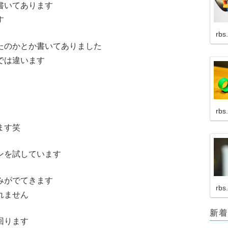
書いてあります
す
rbs
たのかとか書いてありました
では違います
rbs
ます笑
ンを試しています
みがでてきます
rbs
れません
新着
回ります