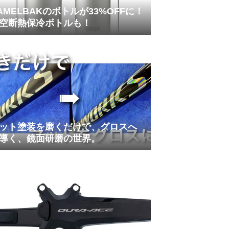
AMELBAKのボトルが33%OFFに！
空断熱保冷ボトルも！
ット塗装を磨くだけで、グロスへ
導く、鏡面研磨の世界。