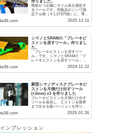
作りました。
簡単かつ正確にサドル高を測定す
るツールです。市販品のシンワ測
定アル助（￥1,375円程）に、専用
のサドル高測定ツールを取り付け
2025.12.11
.ta36.com
て使用します。これまで以上に、
サドル高を容易に測定できるよう
になりました。シンワ測定(Shinwa
Sokutei) アルミ直尺 アル助 1m ホ
シマノとSRAMの「ブレーキピ
ワイト 65445posted at 2025.12.12
ストンを戻すツール」作りまし
シンワ測定(Shinwa Sokutei)
た。
￥1,375Amazon.c...
「ブレーキピストンを戻すツー
ル」です。シマノとSRAMの「ブ
レーキピストンを戻すツール」作
りました。出したからには、戻す
2024.11.22
.ta36.com
必要が。。。でも、タイヤレバー
や六角レンチはつかってはダメだ
と。。。▶「ブレーキピストンを
戻すツール」
新型シマノディスクブレーキピ
pic.twitter.com/jiwVmCb32N— IT技
ストンを片側だけ出すツール
術者ロードバイク (@FJT_TKS)
(+2mm) v3 を作りました
November 22, 2024何ができるの
ブレーキピストンを片側だけ出す
かというと、出ているピス...
ツールを改良し、ピストンを限界
まで出せる新バージョンを作りま
した。前作よりも+2.18mm出せる
2025.01.26
.ta36.com
ようになりました。寸法設計に関
しては、数パターンを作って、オ
イル漏れするまで試しました。最
インプレッション
も安全な寸法設計に落ち着いてい
ます。ピストン出しチキンレース
の末のツール幾度となくオイル漏