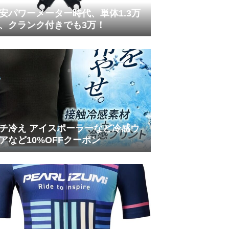
安パワーメーター時代、単体1.3万
、クランク付きでも3万！
チ冷え アイスポーラーなど冷感ウ
アなど10%OFFクーポン