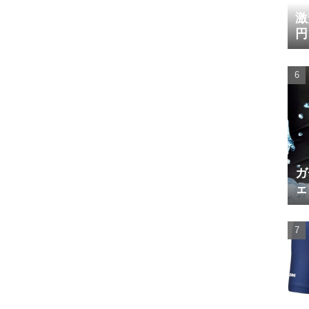
激
円
ガ
ェ