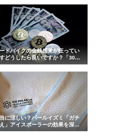
れしましたが、ギリギリまで攻め
てますのでピストン内部の汚れを
さらに掃除できると思います。前
作の...
ードバイクの金銭感覚が狂ってい
すどうしたら良いですか？「30万
は安い」の正体
当に涼しい？パールイズミ「ガチ
え」アイスポーラーの効果を深部
温計COREで測ってみた