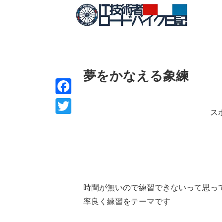
夢をかなえる象練
F
ス
a
T
c
w
e
i
b
t
o
t
時間が無いので練習できないって思っ
o
e
率良く練習をテーマです
k
r