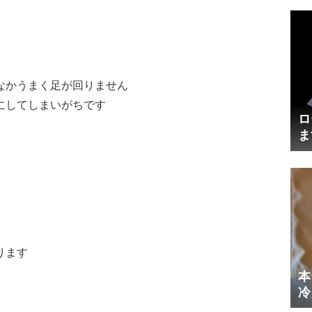
なかうまく足が回りません
にしてしまいがちです
ロ
ま
円
ります
本
冷
体