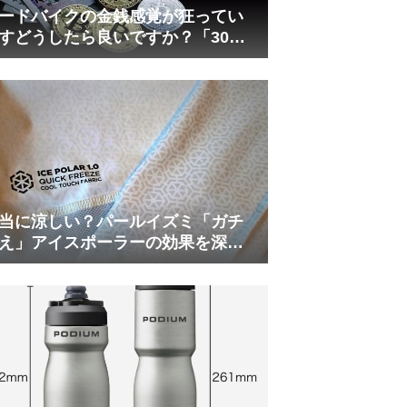
ードバイクの金銭感覚が狂ってい
すどうしたら良いですか？「30万
は安い」の正体
当に涼しい？パールイズミ「ガチ
え」アイスポーラーの効果を深部
温計COREで測ってみた