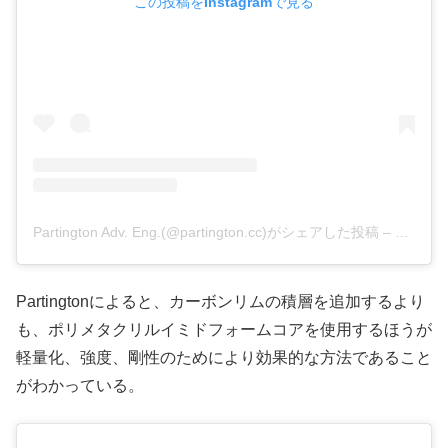
この投稿をInstagramで見る
Partington Adv. Eng.(@partington.cc)がシェアした投稿
–
2019年
Partingtonによると、カーボンリムの積層を追加するより
も、ポリメタクリルイミドフォームコアを使用するほうが
軽量化、強度、剛性のためにより効果的な方法であること
がわかっている。