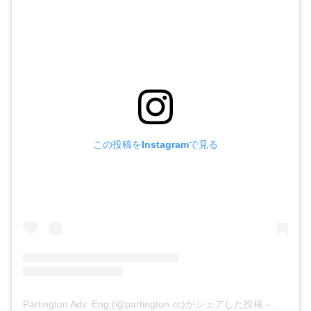
この投稿をInstagramで見る
Partington Adv. Eng.(@partington.cc)がシェアした投稿
–
2019年