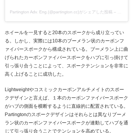
Partington Adv. Eng.(@partington.cc)がシェアした投稿
–
2018年
ホイールを一見すると20本のスポークから成り立ってい
る。しかし、実際には10本のブーメラン状のカーボンフ
ァイバースポークから構成されている。ブーメラン上に曲
げられたカーボンファイバースポークをハブに引っ掛けて
引っ張り合うことによって、スポークテンションを非常に
高く上げることに成功した。
Lightweightやコスミックカーボンアルチメイトのスポー
クデザインと言えば、１本のカーボンファイバースポーク
がハブの側面を横断するように直線的に配置されている。
Partingtonのスポークデザインはそれらとは異なりブーメ
ラン状のカーボンファイバースポークが連動してハブを通
じて引っ張り合うことでテンションを高めている。