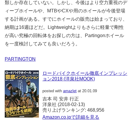
類しか存在していない。しかし、今後はより空力重視のデ
ィープホイールや、MTBやCXや用のホイールが今後登場
する計画がある。すでにホイールの販売は始まっており、
納期は16週ほどだ。Lightweightよりもさらに軽量で剛性
が高い究極の回転体をお探しの方は、Partingonホイール
を一度検討してみても良いだろう。
PARTINGTON
ロードバイクホイール徹底インプレッシ
ョン2018 (洋泉社MOOK)
posted with
amazlet
at 20.01.09
吉本 司 安井 行正
洋泉社 (2018-02-13)
売り上げランキング: 468,956
Amazon.co.jpで詳細を見る