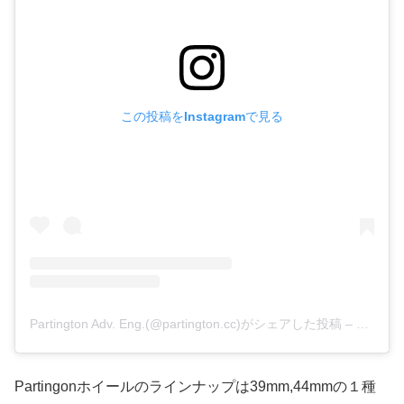
この投稿をInstagramで見る
Partington Adv. Eng.(@partington.cc)がシェアした投稿
–
2019年
Partingonホイールのラインナップは39mm,44mmの１種