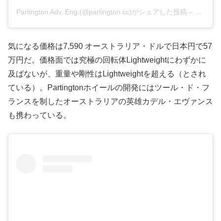
Partington Adv. Eng.(@partington.cc)がシェアした投稿
–
2019年
気になる価格は7,590 オーストラリア・ドルで日本円で57
万円だ。価格面では究極の回転体Lightweightにわずかに
及ばないが、重量や剛性はLightweightを超える（とされ
ている）。Partingtonホイールの開発にはツール・ド・フ
ランスを制したオーストラリアの英雄カデル・エヴァンス
も携わっている。