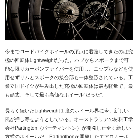
今までロードバイクホイールの頂点に君臨してきたのは究
極の回転体Lightweightだった。ハブからスポークまで可
能な限りカーボンファイバーを使用し、ニップルなどを使
用せずリムとスポークの接合部も一体整形されている。工
業立国ドイツが生み出した究極の回転体は最も軽量で、最
も頑丈、そして最も高価なホイール”だった”。
長らく続いたLightweight１強のホイール界に今、新しい
風が押し寄せようとしている。オーストラリアの材料工学
会社Partington（パーティントン）が開発した全く新しい
方式のホイールだ。Partingthonが開発したエアロカーボ