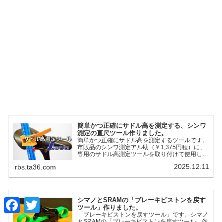
簡単かつ正確にサドル高を測定する、シンワ
測定の直尺ツール作りました。
簡単かつ正確にサドル高を測定するツールです。
市販品のシンワ測定アル助（￥1,375円程）に、
専用のサドル高測定ツールを取り付けて使用しま
す。これまで以上に、サドル高を容易に測定でき
2025.12.11
rbs.ta36.com
るようになりました。シンワ測定(Shinwa
Sokutei) アルミ直尺 アル助 1m ホワイト
65445posted at 2025.12.12シンワ測定(Shinwa
Sokutei)￥1,375Amazon.c...
シマノとSRAMの「ブレーキピストンを戻す
F
T
ツール」作りました。
a
w
「ブレーキピストンを戻すツール」です。シマノ
c
i
とSRAMの「ブレーキピストンを戻すツール」作