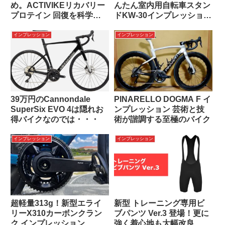
め。ACTIVIKEリカバリー
んたん室内用自転車スタン
プロテイン 回復を科学し
ドKW-30インプレッショ
た、唯一無二の処方
ン。
インプレッション
インプレッション
39万円のCannondale
PINARELLO DOGMA F イ
SuperSix EVO 4は隠れお
ンプレッション 芸術と技
得バイクなのでは・・・
術が諧調する至極のバイク
インプレッション
インプレッション
超軽量313g！新型エライ
新型 トレーニング専用ビ
リーX310カーボンクラン
ブパンツ Ver.3 登場！更に
ク インプレッション
強く着心地も大幅改良