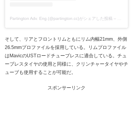
Partington Adv. Eng.(@partington.cc)がシェアした投稿
–
2019年
そして、リアとフロントリムともにリム内幅21mm、外側
26.5mmプロファイルを採用している。リムプロファイル
はMavicのUSTロードチューブレスに適合している。チュ
ーブレスタイヤの使用と同様に、クリンチャータイヤやチ
ューブも使用することが可能だ。
スポンサーリンク