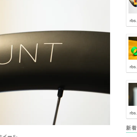
rbs
rbs
rbs
新着
ホイール。