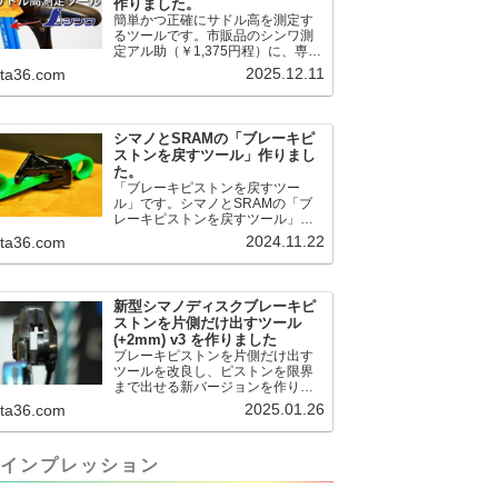
作りました。
簡単かつ正確にサドル高を測定す
るツールです。市販品のシンワ測
定アル助（￥1,375円程）に、専用
のサドル高測定ツールを取り付け
2025.12.11
.ta36.com
て使用します。これまで以上に、
サドル高を容易に測定できるよう
になりました。シンワ測定(Shinwa
Sokutei) アルミ直尺 アル助 1m ホ
シマノとSRAMの「ブレーキピ
ワイト 65445posted at 2025.12.12
ストンを戻すツール」作りまし
シンワ測定(Shinwa Sokutei)
た。
￥1,375Amazon.c...
「ブレーキピストンを戻すツー
ル」です。シマノとSRAMの「ブ
レーキピストンを戻すツール」作
りました。出したからには、戻す
2024.11.22
.ta36.com
必要が。。。でも、タイヤレバー
や六角レンチはつかってはダメだ
と。。。▶「ブレーキピストンを
戻すツール」
新型シマノディスクブレーキピ
pic.twitter.com/jiwVmCb32N— IT技
ストンを片側だけ出すツール
術者ロードバイク (@FJT_TKS)
(+2mm) v3 を作りました
November 22, 2024何ができるの
ブレーキピストンを片側だけ出す
かというと、出ているピス...
ツールを改良し、ピストンを限界
まで出せる新バージョンを作りま
した。前作よりも+2.18mm出せる
2025.01.26
.ta36.com
ようになりました。寸法設計に関
しては、数パターンを作って、オ
イル漏れするまで試しました。最
インプレッション
も安全な寸法設計に落ち着いてい
ます。ピストン出しチキンレース
の末のツール幾度となくオイル漏