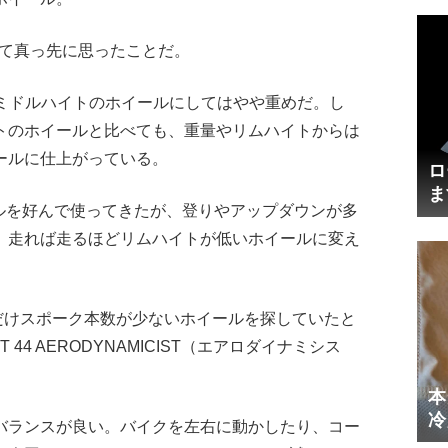
を使って真っ先に思ったことだ。
近のミドルハイトのホイールにしてはやや重めだ。し
トのホイールと比べても、重量やリムハイトからは
ールに仕上がっている。
ロ
ま
ールを好んで使ってきたが、登りやアップダウンが多
円
、走れば走るほどリムハイトが低いホイールに変え
だけスポーク本数が少ないホイールを探していたと
44 AERODYNAMICIST（エアロダイナミシス
本
冷
バランスが良い。バイクを左右に動かしたり、コー
体