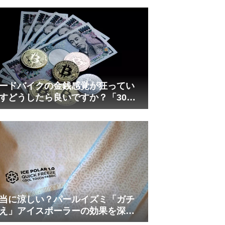
れしましたが、ギリギリまで攻め
てますのでピストン内部の汚れを
さらに掃除できると思います。前
作の...
ードバイクの金銭感覚が狂ってい
すどうしたら良いですか？「30万
は安い」の正体
当に涼しい？パールイズミ「ガチ
え」アイスポーラーの効果を深部
温計COREで測ってみた