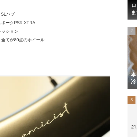
ロ
ま
T SLハブ
円
ポークPSR XTRA
レッション
：全てが80点のホイール
本
冷
体