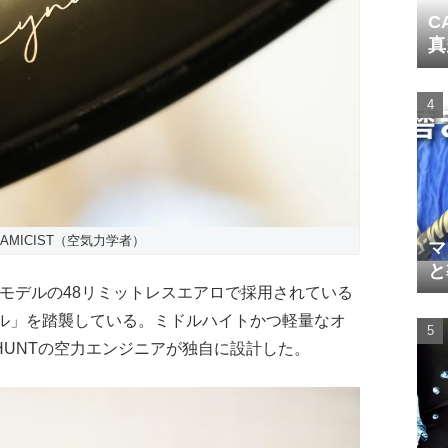
C
真
NAMICIST（空気力学者）
マ
と
は、上位モデルの48リミットレスエアロで採用されている
ファイル」を踏襲している。ミドルハイトかつ軽量なオ
UNTの空力エンジニアが独自に設計した。