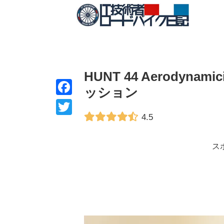
HUNT 44 Aerodyn
ッション
F
4.5
a
T
c
w
ス
e
i
b
t
o
t
o
e
k
r