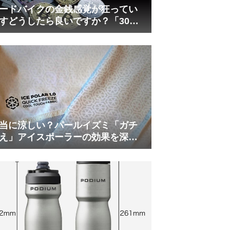
ードバイクの金銭感覚が狂ってい
すどうしたら良いですか？「30万
は安い」の正体
当に涼しい？パールイズミ「ガチ
え」アイスポーラーの効果を深部
温計COREで測ってみた