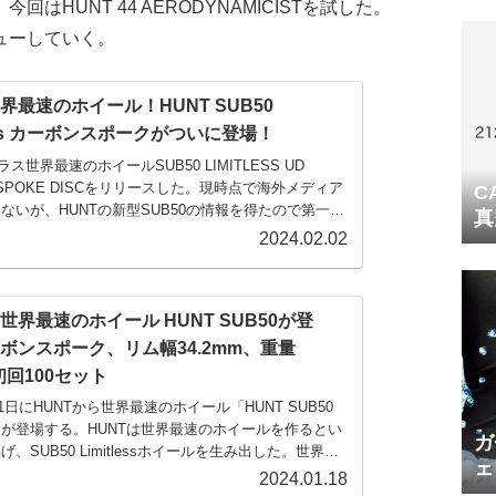
HUNT 44 AERODYNAMICISTを試した。
ューしていく。
界最速のホイール！HUNT SUB50
less カーボンスポークがついに登場！
ラス世界最速のホイールSUB50 LIMITLESS UD
 SPOKE DISCをリリースした。現時点で海外メディア
C
ないが、HUNTの新型SUB50の情報を得たので第一弾
真
スで、第二弾は35ページにも及ぶホワイトペーパーを
2024.02.02
容を紹介する。SUB50の空力性能の検証はGST風洞
おいて行われた。最新の30mm幅タイヤを装着した
...
世界最速のホイール HUNT SUB50が登
ボンスポーク、リム幅34.2mm、重量
g 初回100セット
月1日にHUNTから世界最速のホイール「HUNT SUB50
ess」が登場する。HUNTは世界最速のホイールを作るとい
ガ
、SUB50 Limitlessホイールを生み出した。世界最
ェ
に、主流のワイドタイヤを基準としてリムを最適化し
2024.01.18
50ホイールは25mmタイヤを排除し、近年プロレースで