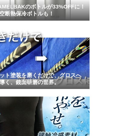
AMELBAKのボトルが33%OFFに！
空断熱保冷ボトルも！
ット塗装を磨くだけで、グロスへ
導く、鏡面研磨の世界。