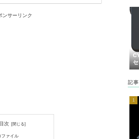
ている28-30mmタイヤを使用した状態で、世界最速
ポンサーリンク
C
セ
記事
目次
ロファイル