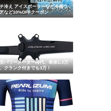
チ冷え アイスポーラーなど冷感ウ
アなど10%OFFクーポン
安パワーメーター時代、単体1.3万
、クランク付きでも3万！