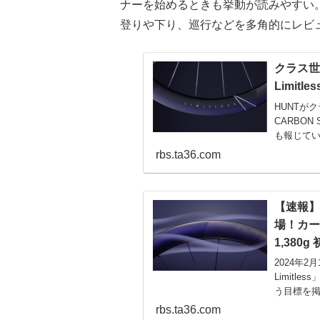
ナーを始めるときも挙動が読みやすい。今回は
登りや下り、巡行などを多角的にレビ
クラス世
Limit
HUNTがク
CARBON
も報じてい
は速報ベー
rbs.ta36.com
まとめた内
実験施設に
50mmリムハ
【速報】
場！カー
1,380
2024年2
Limitl
う目標を掲げ
速のため
rbs.ta36.com
た。SUB