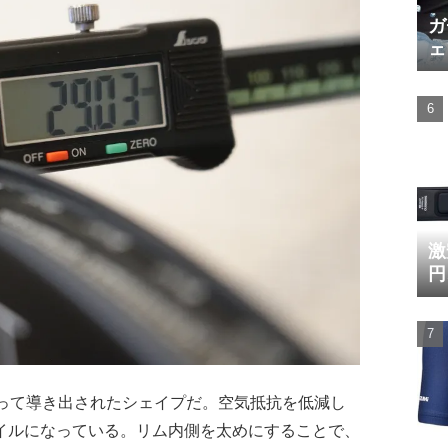
ガ
ェ
激
円
よって導き出されたシェイプだ。空気抵抗を低減し
イルになっている。リム内側を太めにすることで、