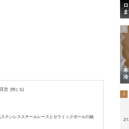
ロ
ま
円
本
冷
体
目次
化ステンレススチールレースとセラミックボールの融