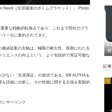
 Will Ever Need（生涯最後のボトムブラケット）」 Photo:
社にとって重要な戦略的転換点であり、これまで同社のブラ
いう一点に集約されてきた。
C
、その価値提案の主軸は、極限の耐久性、長期にわたる
セ
ペリエンスの向上という、より包括的で実証可能な
記事
少ない「生涯保証」の提供である。BB ALPHAを
理を詳細に分析し、その性能に関する主張を客観的
ポンサーリンク