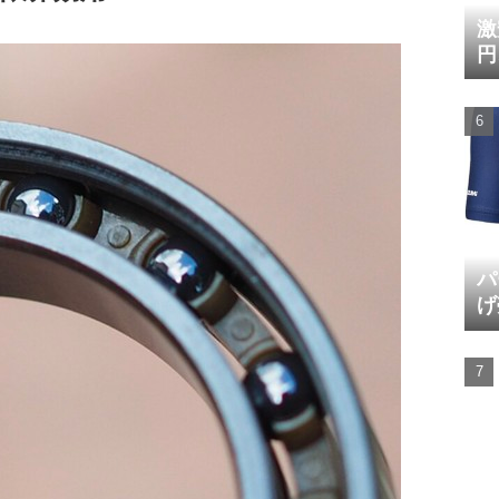
激
円
パ
げ