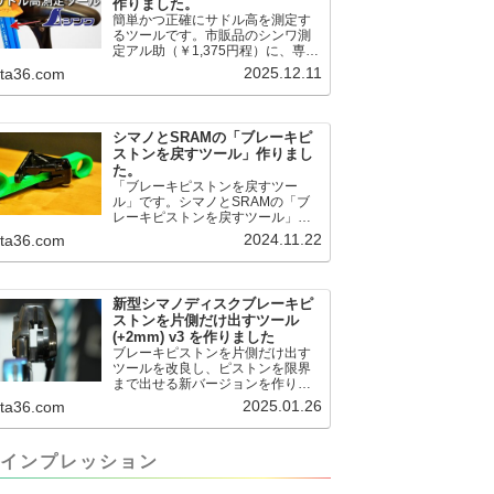
作りました。
簡単かつ正確にサドル高を測定す
るツールです。市販品のシンワ測
定アル助（￥1,375円程）に、専用
のサドル高測定ツールを取り付け
2025.12.11
.ta36.com
て使用します。これまで以上に、
サドル高を容易に測定できるよう
になりました。シンワ測定(Shinwa
Sokutei) アルミ直尺 アル助 1m ホ
シマノとSRAMの「ブレーキピ
ワイト 65445posted at 2025.12.12
ストンを戻すツール」作りまし
シンワ測定(Shinwa Sokutei)
た。
￥1,375Amazon.c...
「ブレーキピストンを戻すツー
ル」です。シマノとSRAMの「ブ
レーキピストンを戻すツール」作
りました。出したからには、戻す
2024.11.22
.ta36.com
必要が。。。でも、タイヤレバー
や六角レンチはつかってはダメだ
と。。。▶「ブレーキピストンを
戻すツール」
新型シマノディスクブレーキピ
pic.twitter.com/jiwVmCb32N— IT技
ストンを片側だけ出すツール
術者ロードバイク (@FJT_TKS)
(+2mm) v3 を作りました
November 22, 2024何ができるの
ブレーキピストンを片側だけ出す
かというと、出ているピス...
ツールを改良し、ピストンを限界
まで出せる新バージョンを作りま
した。前作よりも+2.18mm出せる
2025.01.26
.ta36.com
ようになりました。寸法設計に関
しては、数パターンを作って、オ
イル漏れするまで試しました。最
インプレッション
も安全な寸法設計に落ち着いてい
ます。ピストン出しチキンレース
の末のツール幾度となくオイル漏