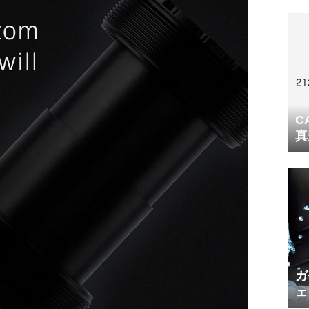
C
真
ガ
ェ