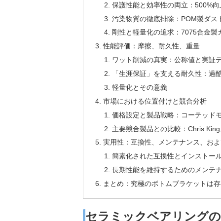
保護性能と効率性の両立：500%
汚染物質の徹底排除：POM製ダス
剛性と軽量化の追求：7075合金
性能評価：摩擦、耐久性、重量
ワット削減の真実：公称値と実証
「生涯保証」を支える耐久性：過
軽量化とその意義
市場における位置付けと競合分析
価格設定と製品戦略：コーテッド
主要競合製品との比較：Chris King, End
実用性：互換性、メンテナンス、およ
簡素化された互換性とインストー
長期性能を維持するためのメンテ
まとめ：究極のボトムブラケットは存
セラミックベアリングの