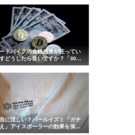
れしましたが、ギリギリまで攻め
てますのでピストン内部の汚れを
さらに掃除できると思います。前
作の...
ードバイクの金銭感覚が狂ってい
すどうしたら良いですか？「30万
は安い」の正体
当に涼しい？パールイズミ「ガチ
え」アイスポーラーの効果を深部
温計COREで測ってみた