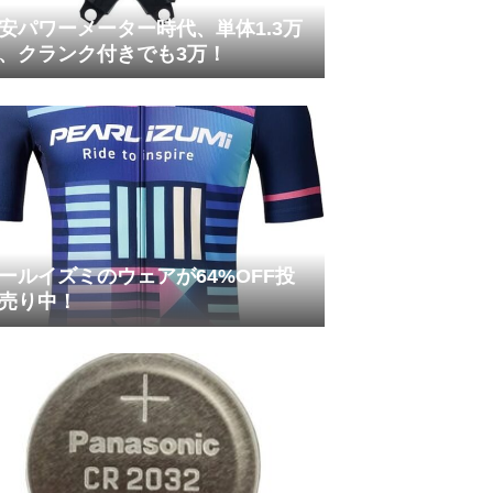
安パワーメーター時代、単体1.3万
、クランク付きでも3万！
ールイズミのウェアが64%OFF投
売り中！