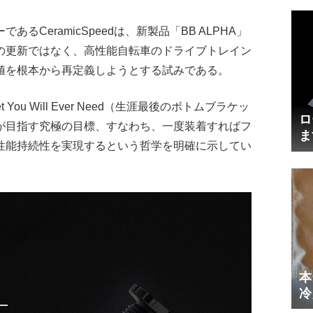
CeramicSpeedは、新製品「BB ALPHA」
の更新ではなく、高性能自転車のドライブトレイン
値を根本から再定義しようとする試みである。
ket You Will Ever Need（生涯最後のボトムブラケッ
ロ
が目指す究極の目標、すなわち、一度装着すればフ
ま
性能持続性を実現するという哲学を明確に示してい
円
本
冷
体