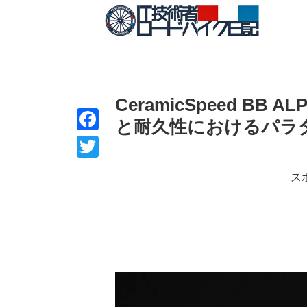
CeramicSpeed B
と耐久性におけるパラ
F
a
T
ス
c
w
e
i
b
t
o
t
o
e
k
r