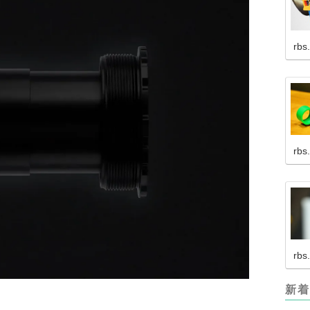
rbs
rbs
rbs
新着
。