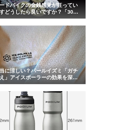
ードバイクの金銭感覚が狂ってい
すどうしたら良いですか？「30万
は安い」の正体
当に涼しい？パールイズミ「ガチ
え」アイスポーラーの効果を深部
温計COREで測ってみた