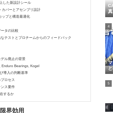
向上した新設計シール
C
トカバーとアセンブリ設計
真
製カップと構造最適化
データの比較
酷なテストとプロチームからのフィードバック
モデル廃止の背景
マ
uro Bearings, Kogel
と
び導入の判断基準
ルプロセス
ナンス要件
在するか
限界効用