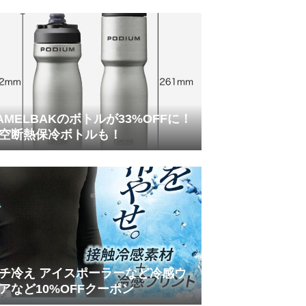
AMELBAKのボトルが33%OFFに！
空断熱保冷ボトルも！
チ冷え アイスポーラーなど冷感ウ
アなど10%OFFクーポン