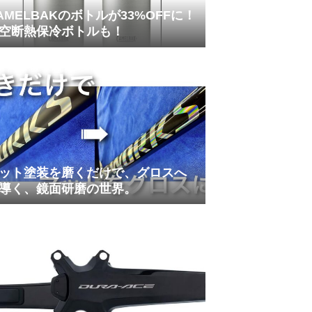
AMELBAKのボトルが33%OFFに！
空断熱保冷ボトルも！
ット塗装を磨くだけで、グロスへ
導く、鏡面研磨の世界。