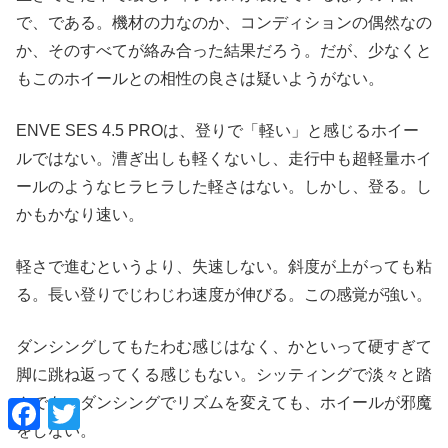
で、である。機材の力なのか、コンディションの偶然なの
か、そのすべてが絡み合った結果だろう。だが、少なくと
もこのホイールとの相性の良さは疑いようがない。
ENVE SES 4.5 PROは、登りで「軽い」と感じるホイー
ルではない。漕ぎ出しも軽くないし、走行中も超軽量ホイ
ールのようなヒラヒラした軽さはない。しかし、登る。し
かもかなり速い。
軽さで進むというより、失速しない。斜度が上がっても粘
る。長い登りでじわじわ速度が伸びる。この感覚が強い。
ダンシングしてもたわむ感じはなく、かといって硬すぎて
脚に跳ね返ってくる感じもない。シッティングで淡々と踏
んでも、ダンシングでリズムを変えても、ホイールが邪魔
F
T
a
w
をしない。
c
i