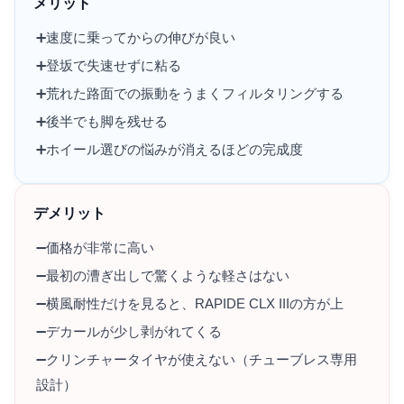
メリット
➕️速度に乗ってからの伸びが良い
➕️登坂で失速せずに粘る
➕️荒れた路面での振動をうまくフィルタリングする
➕️後半でも脚を残せる
➕️ホイール選びの悩みが消えるほどの完成度
デメリット
➖️価格が非常に高い
➖️最初の漕ぎ出しで驚くような軽さはない
➖️横風耐性だけを見ると、RAPIDE CLX IIIの方が上
➖️デカールが少し剥がれてくる
➖️クリンチャータイヤが使えない（チューブレス専用
設計）