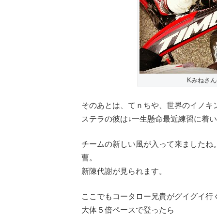
Kみねさ
そのあとは、てｎちや、世界のイノキ
ステラの彼は↓一生懸命最近練習に着
チームの新しい風が入って来ましたね
曹。
新陳代謝が見られます。
ここでもコータロー兄貴がグイグイ行
大体５倍ペースで登ったら