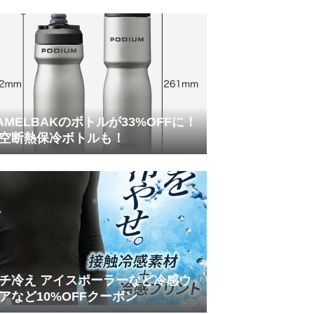
AMELBAKのボトルが33%OFFに！
空断熱保冷ボトルも！
チ冷え アイスポーラーなど冷感ウ
アなど10%OFFクーポン