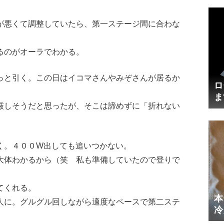
が悪くて調整していたら、第一ステージ間に合わな
るのがオーラでわかる。
っと引く。この日はイコマさんやみぞさんが居るか
ロ
ま
厳しそうだと思ったが、そこは諦めずに「折れない
円
く。４００W出しても追いつかない。
大体わかるから（笑 私も準備していたので登りで
てくれる。
本
人に。グルグル回しながら適度なペースで第二ステ
冷
体