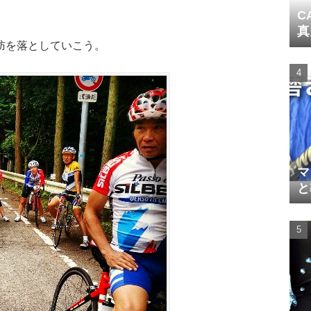
C
真
肪を落としていこう。
マ
と