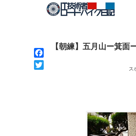
【朝練】五月山ー箕面
F
ス
a
T
c
w
e
i
b
t
o
t
o
e
k
r