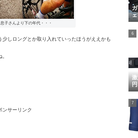
ガ
ェ
は息子さんより下の年代・・・
う少しロングとか取り入れていったほうがええかも
ね。
激
円
ポンサーリンク