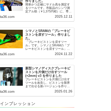
作りました。
簡単かつ正確にサドル高を測定す
るツールです。市販品のシンワ測
定アル助（￥1,375円程）に、専用
のサドル高測定ツールを取り付け
2025.12.11
.ta36.com
て使用します。これまで以上に、
サドル高を容易に測定できるよう
になりました。シンワ測定(Shinwa
Sokutei) アルミ直尺 アル助 1m ホ
シマノとSRAMの「ブレーキピ
ワイト 65445posted at 2025.12.12
ストンを戻すツール」作りまし
シンワ測定(Shinwa Sokutei)
た。
￥1,375Amazon.c...
「ブレーキピストンを戻すツー
ル」です。シマノとSRAMの「ブ
レーキピストンを戻すツール」作
りました。出したからには、戻す
2024.11.22
.ta36.com
必要が。。。でも、タイヤレバー
や六角レンチはつかってはダメだ
と。。。▶「ブレーキピストンを
戻すツール」
新型シマノディスクブレーキピ
pic.twitter.com/jiwVmCb32N— IT技
ストンを片側だけ出すツール
術者ロードバイク (@FJT_TKS)
(+2mm) v3 を作りました
November 22, 2024何ができるの
ブレーキピストンを片側だけ出す
かというと、出ているピス...
ツールを改良し、ピストンを限界
まで出せる新バージョンを作りま
した。前作よりも+2.18mm出せる
2025.01.26
.ta36.com
ようになりました。寸法設計に関
しては、数パターンを作って、オ
イル漏れするまで試しました。最
インプレッション
も安全な寸法設計に落ち着いてい
ます。ピストン出しチキンレース
の末のツール幾度となくオイル漏