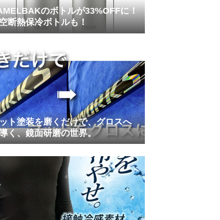
AMELBAKのボトルが33%OFFに！
空断熱保冷ボトルも！
ット塗装を磨くだけで、グロスへ
導く、鏡面研磨の世界。