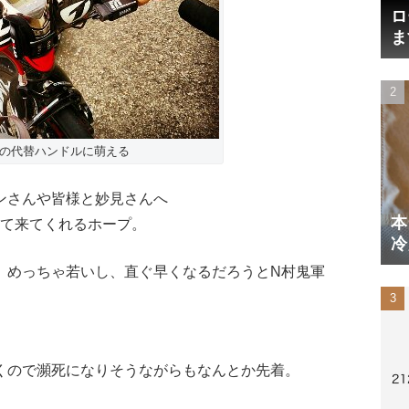
ロ
ま
円
んの代替ハンドルに萌える
ンさんや皆様と妙見さんへ
本
いて来てくれるホープ。
冷
体
。めっちゃ若いし、直ぐ早くなるだろうとN村鬼軍
くので瀕死になりそうながらもなんとか先着。