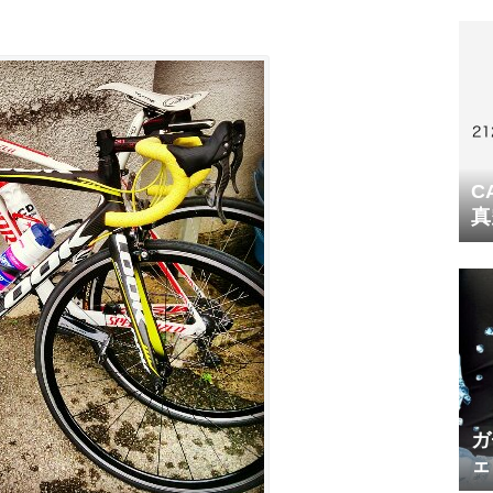
C
真
ガ
ェ