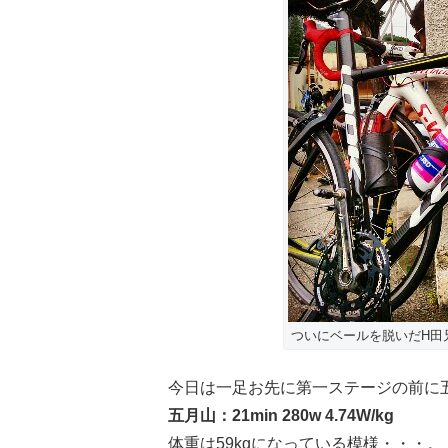
ついにベールを脱いだH田
今日は一足お先に第一ステージの前に
五月山：21min 280w 4.74W/kg
体重は59kgになっている模様・・・。