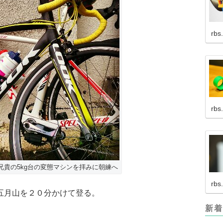
rbs
rbs
兄貴の5kg台の変態マシンを拝みに朝練へ
rbs
五月山を２０分かけて登る。
新着