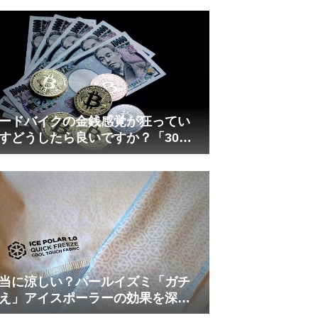
れしましたが、ギリギリまで攻め
てますのでピストン内部の汚れを
さらに掃除できると思います。前
作の...
ードバイクの金銭感覚が狂ってい
すどうしたら良いですか？「30万
は安い」の正体
当に涼しい？パールイズミ「ガチ
え」アイスポーラーの効果を深部
温計COREで測ってみた