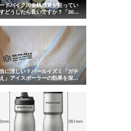
ードバイクの金銭感覚が狂ってい
すどうしたら良いですか？「30万
は安い」の正体
当に涼しい？パールイズミ「ガチ
え」アイスポーラーの効果を深部
温計COREで測ってみた