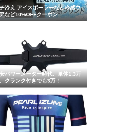
チ冷え アイスポーラーなど冷感ウ
アなど10%OFFクーポン
安パワーメーター時代、単体1.3万
、クランク付きでも3万！