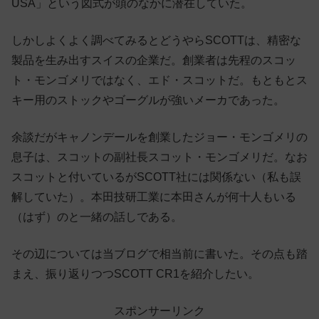
USA」という図式が頭のなかに潜在していた。
しかしよくよく調べてみるとどうやらSCOTTは、精密な
製品を生み出すスイスの企業だ。創業者は先程のスコッ
ト・モンゴメリではなく、エド・スコットだ。もともとス
キー用のストックやゴーグルが強いメーカであった。
余談だがキャノンデールを創業したジョー・モンゴメリの
息子は、スコットの副社長スコット・モンゴメリだ。なお
スコットと付いているがSCOTT社には関係ない（私も誤
解していた）。本田技研工業に本田さんが何十人もいる
（はず）のと一緒の話しである。
その辺については当ブログで相当前に書いた。その点も踏
まえ、振り返りつつSCOTT CR1を紹介したい。
スポンサーリンク