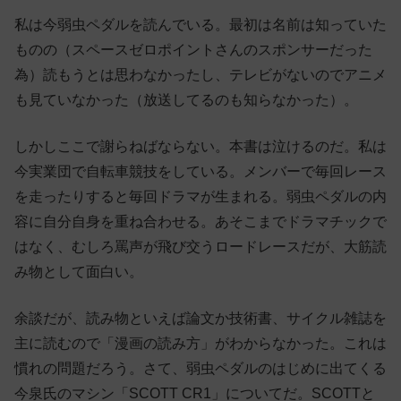
私は今弱虫ペダルを読んでいる。最初は名前は知っていた
ものの（スペースゼロポイントさんのスポンサーだった
為）読もうとは思わなかったし、テレビがないのでアニメ
も見ていなかった（放送してるのも知らなかった）。
しかしここで謝らねばならない。本書は泣けるのだ。私は
今実業団で自転車競技をしている。メンバーで毎回レース
を走ったりすると毎回ドラマが生まれる。弱虫ペダルの内
容に自分自身を重ね合わせる。あそこまでドラマチックで
はなく、むしろ罵声が飛び交うロードレースだが、大筋読
み物として面白い。
余談だが、読み物といえば論文か技術書、サイクル雑誌を
主に読むので「漫画の読み方」がわからなかった。これは
慣れの問題だろう。さて、弱虫ペダルのはじめに出てくる
今泉氏のマシン「SCOTT CR1」についてだ。SCOTTと