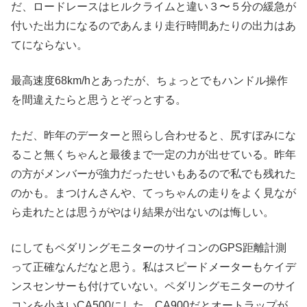
だ、ロードレースはヒルクライムと違い３〜５分の緩急が
付いた出力になるのであんまり走行時間あたりの出力はあ
てにならない。
最高速度68km/hとあったが、ちょっとでもハンドル操作
を間違えたらと思うとぞっとする。
ただ、昨年のデーターと照らし合わせると、尻すぼみにな
ること無くちゃんと最後まで一定の力が出せている。昨年
の方がメンバーが強力だったせいもあるので私でも残れた
のかも。まつけんさんや、てっちゃんの走りをよく見なが
ら走れたとは思うがやはり結果が出ないのは悔しい。
にしてもペダリングモニターのサイコンのGPS距離計測
って正確なんだなと思う。私はスピードメーターもケイデ
ンスセンサーも付けていない。ペダリングモニターのサイ
コンを小さいCA500にした。CA900だとオートラップが