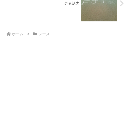
走る活力
ホーム
レース