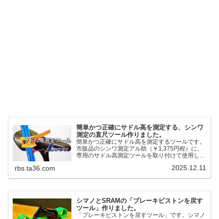
簡単かつ正確にサドル高を測定する、シンワ
測定の直尺ツール作りました。
簡単かつ正確にサドル高を測定するツールです。
市販品のシンワ測定アル助（￥1,375円程）に、
専用のサドル高測定ツールを取り付けて使用しま
す。これまで以上に、サドル高を容易に測定でき
2025.12.11
rbs.ta36.com
るようになりました。シンワ測定(Shinwa
Sokutei) アルミ直尺 アル助 1m ホワイト
65445posted at 2025.12.12シンワ測定(Shinwa
Sokutei)￥1,375Amazon.c...
シマノとSRAMの「ブレーキピストンを戻す
ツール」作りました。
「ブレーキピストンを戻すツール」です。シマノ