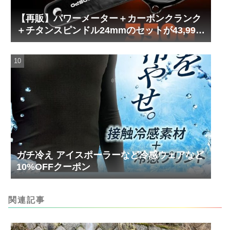
【再販】パワーメーター＋カーボンクランク
＋チタンスピンドル24mmのセットが43,999
円！
ガチ冷え アイスポーラーなど冷感ウェアなど
10%OFFクーポン
関連記事