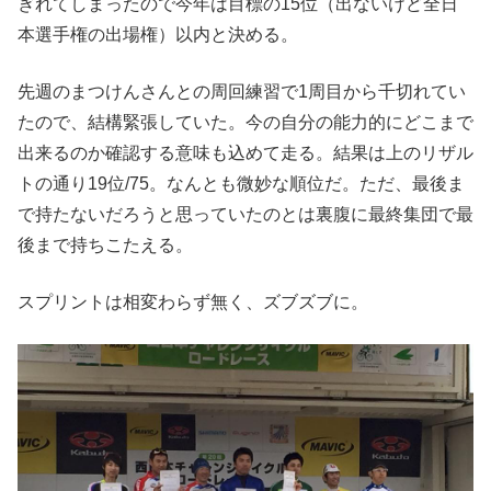
ぎれてしまったので今年は目標の15位（出ないけど全日
本選手権の出場権）以内と決める。
先週のまつけんさんとの周回練習で1周目から千切れてい
たので、結構緊張していた。今の自分の能力的にどこまで
出来るのか確認する意味も込めて走る。結果は上のリザル
トの通り19位/75。なんとも微妙な順位だ。ただ、最後ま
で持たないだろうと思っていたのとは裏腹に最終集団で最
後まで持ちこたえる。
スプリントは相変わらず無く、ズブズブに。