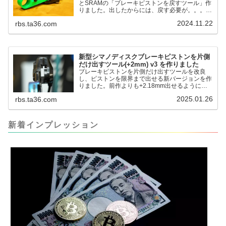
とSRAMの「ブレーキピストンを戻すツール」作
りました。出したからには、戻す必要が。。。で
も、タイヤレバーや六角レンチはつかってはダメ
2024.11.22
rbs.ta36.com
だと。。。▶「ブレーキピストンを戻すツール」
pic.twitter.com/jiwVmCb32N— IT技術者ロードバ
イク (@FJT_TKS) November 22, 2024何ができ
るのかというと、出ているピス...
新型シマノディスクブレーキピストンを片側
だけ出すツール(+2mm) v3 を作りました
ブレーキピストンを片側だけ出すツールを改良
し、ピストンを限界まで出せる新バージョンを作
りました。前作よりも+2.18mm出せるようにな
りました。寸法設計に関しては、数パターンを作
2025.01.26
rbs.ta36.com
って、オイル漏れするまで試しました。最も安全
な寸法設計に落ち着いています。ピストン出しチ
キンレースの末のツール幾度となくオイル漏れし
ましたが、ギリギリまで攻めてますのでピストン
新着インプレッション
内部の汚れをさらに掃除できると思います。前作
の...