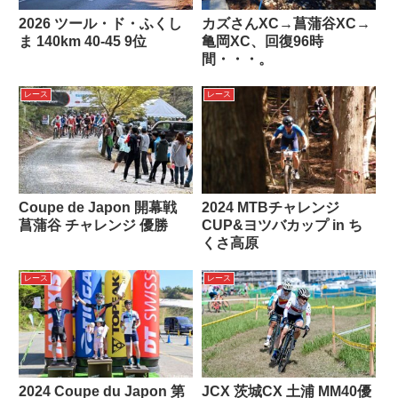
2026 ツール・ド・ふくし
カズさんXC→菖蒲谷XC→
ま 140km 40-45 9位
亀岡XC、回復96時
間・・・。
レース
レース
Coupe de Japon 開幕戦
2024 MTBチャレンジ
菖蒲谷 チャレンジ 優勝
CUP&ヨツバカップ in ち
くさ高原
レース
レース
2024 Coupe du Japon 第
JCX 茨城CX 土浦 MM40優