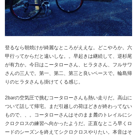
登るなら朝焼けが綺麗なところがええな。どこやろか。六
甲行ってからだと遠いしな。。早起きは継続して、逆杉尾
が有力か。今日はこータローさん、ヒラタさん、フルサワ
さんの三人で。第一、第二、第三と良いペースで。輪島帰
りのヒラタさんも掛けてくる感じ。
2barの空気圧で挑むコータローさんも熱い走りだ。高山に
ついて話して帰宅。まだ引越しの荷ほどきが終わってない
もので、、。コータローさんはそのまま麓のトレイルにシ
クロクロスの練習へ向かったようだ。正直なところ早くロ
ードのシーズンを終えてシクロクロスやりたい。本音はそ