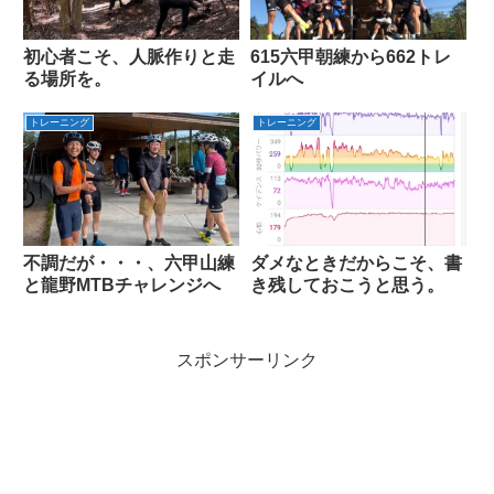
初心者こそ、人脈作りと走
615六甲朝練から662トレ
る場所を。
イルへ
トレーニング
トレーニング
不調だが・・・、六甲山練
ダメなときだからこそ、書
と龍野MTBチャレンジへ
き残しておこうと思う。
スポンサーリンク