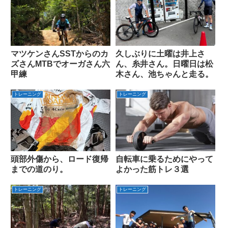
マツケンさんSSTからのカ
久しぶりに土曜は井上さ
ズさんMTBでオーガさん六
ん、糸井さん。日曜日は松
甲練
木さん、池ちゃんと走る。
トレーニング
トレーニング
頭部外傷から、ロード復帰
自転車に乗るためにやって
までの道のり。
よかった筋トレ３選
トレーニング
トレーニング