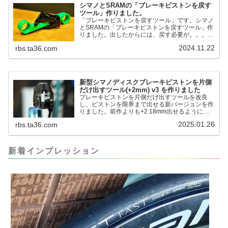
シマノとSRAMの「ブレーキピストンを戻す
ツール」作りました。
「ブレーキピストンを戻すツール」です。シマノ
とSRAMの「ブレーキピストンを戻すツール」作
りました。出したからには、戻す必要が。。。で
も、タイヤレバーや六角レンチはつかってはダメ
2024.11.22
rbs.ta36.com
だと。。。▶「ブレーキピストンを戻すツール」
pic.twitter.com/jiwVmCb32N— IT技術者ロードバ
イク (@FJT_TKS) November 22, 2024何ができ
るのかというと、出ているピス...
新型シマノディスクブレーキピストンを片側
だけ出すツール(+2mm) v3 を作りました
ブレーキピストンを片側だけ出すツールを改良
し、ピストンを限界まで出せる新バージョンを作
りました。前作よりも+2.18mm出せるようにな
りました。寸法設計に関しては、数パターンを作
2025.01.26
rbs.ta36.com
って、オイル漏れするまで試しました。最も安全
な寸法設計に落ち着いています。ピストン出しチ
キンレースの末のツール幾度となくオイル漏れし
ましたが、ギリギリまで攻めてますのでピストン
新着インプレッション
内部の汚れをさらに掃除できると思います。前作
の...