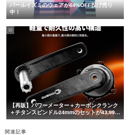
パールイズミのウェアが64%OFF投げ売り
中！
【再販】パワーメーター＋カーボンクランク
＋チタンスピンドル24mmのセットが43,999
円！
関連記事