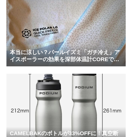
本当に涼しい？パールイズミ「ガチ冷え」ア
イスポーラーの効果を深部体温計COREで測
ってみた
CAMELBAKのボトルが33%OFFに！真空断