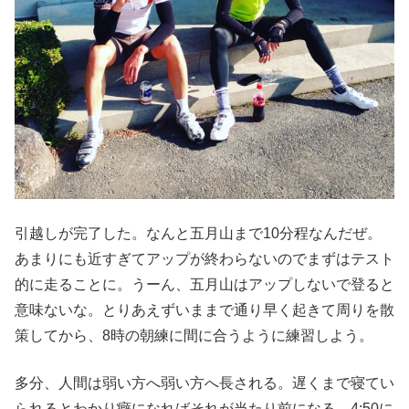
引越しが完了した。なんと五月山まで10分程なんだぜ。
あまりにも近すぎてアップが終わらないのでまずはテスト
的に走ることに。うーん、五月山はアップしないで登ると
意味ないな。とりあえずいままで通り早く起きて周りを散
策してから、8時の朝練に間に合うように練習しよう。
多分、人間は弱い方へ弱い方へ長される。遅くまで寝てい
られるとわかり癖になればそれが当たり前になる。4:50に