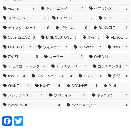
vittoria
7
トレーニング
7
ベアリング
7
サプリメント
7
DURA-ACE
7
MTB
6
ディスクブレーキ
6
グラベル
6
SUNVOLT
6
SuperSixEVO
6
BRIDGESTONE
6
RP9
5
VENGE
5
ULTEGRA
5
ウィスラー
5
DTSWISS
5
roval
5
ZWIFT
5
ローラー
5
GARMIN
4
ガラスコーティング
4
ビッグプーリー
4
コンチネンタル
4
assos
4
スペシャライズド
4
シマノ
4
質問
4
GIANT
4
HUNT
4
DOMANE
4
Pirelli
4
メンテナンス
4
プロテイン
4
キャニオン
4
SWISS SIDE
4
パワーメーター
4
F
T
a
w
c
i