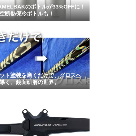
AMELBAKのボトルが33%OFFに！
空断熱保冷ボトルも！
ット塗装を磨くだけで、グロスへ
導く、鏡面研磨の世界。