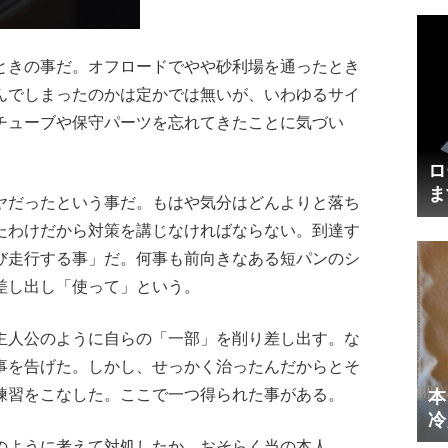
ときの事だ。オフロードでやや砂利場を通ったとき
んでしまったのかは定かでは無いが、いわゆるサイ
チューブや保守パーツを忘れてきたことに気づい
ロ
ま
ヤだったという事だ。もはや気分はどんよりと落ち
円
たわけだから対策を講じなければならない。到達す
び走行する事」だ。何事も前向きなある短パンのシ
差し出し「使って」という。
主人公のように自らの「一部」を削り差し出す。な
事を告げた。しかし、せっかく治ったんだからとそ
練習をこなした。ここで一つ得られた事がある。
本
冷
体
のように考えて対処したか、おそらく当の本人