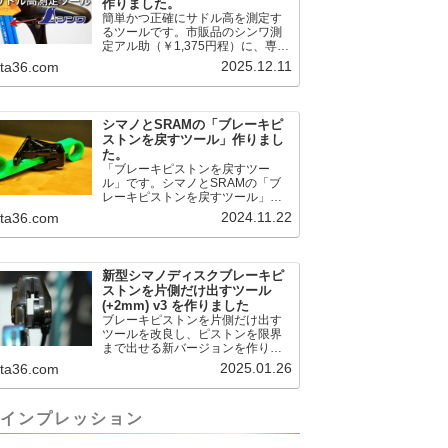
作りました。
簡単かつ正確にサドル高を測定す
るツールです。市販品のシンワ測
定アル助（￥1,375円程）に、専用
のサドル高測定ツールを取り付け
2025.12.11
.ta36.com
て使用します。これまで以上に、
サドル高を容易に測定できるよう
になりました。シンワ測定(Shinwa
Sokutei) アルミ直尺 アル助 1m ホ
シマノとSRAMの「ブレーキピ
ワイト 65445posted at 2025.12.12
ストンを戻すツール」作りまし
シンワ測定(Shinwa Sokutei)
た。
￥1,375Amazon.c...
「ブレーキピストンを戻すツー
ル」です。シマノとSRAMの「ブ
レーキピストンを戻すツール」作
りました。出したからには、戻す
2024.11.22
.ta36.com
必要が。。。でも、タイヤレバー
や六角レンチはつかってはダメだ
と。。。▶「ブレーキピストンを
戻すツール」
新型シマノディスクブレーキピ
pic.twitter.com/jiwVmCb32N— IT技
ストンを片側だけ出すツール
術者ロードバイク (@FJT_TKS)
(+2mm) v3 を作りました
November 22, 2024何ができるの
ブレーキピストンを片側だけ出す
かというと、出ているピス...
ツールを改良し、ピストンを限界
まで出せる新バージョンを作りま
した。前作よりも+2.18mm出せる
2025.01.26
.ta36.com
ようになりました。寸法設計に関
しては、数パターンを作って、オ
イル漏れするまで試しました。最
インプレッション
も安全な寸法設計に落ち着いてい
ます。ピストン出しチキンレース
の末のツール幾度となくオイル漏