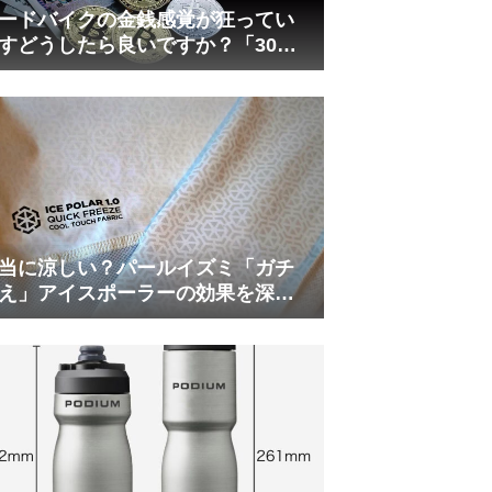
ードバイクの金銭感覚が狂ってい
すどうしたら良いですか？「30万
は安い」の正体
当に涼しい？パールイズミ「ガチ
え」アイスポーラーの効果を深部
温計COREで測ってみた