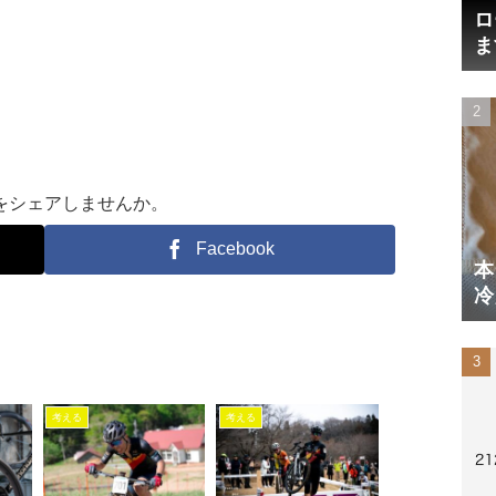
ロ
ま
円
をシェアしませんか。
Facebook
本
冷
体
考える
考える