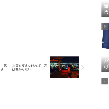
激
円
パ
ら、第
本質を変えなければ、穴
げ
しさ
は塞がらない