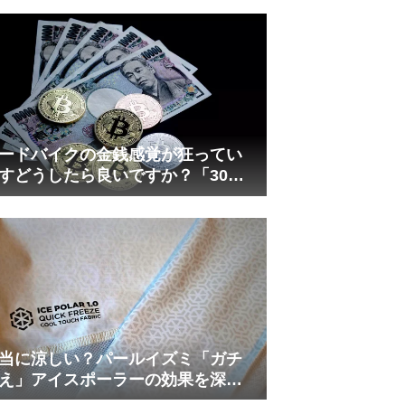
れしましたが、ギリギリまで攻め
てますのでピストン内部の汚れを
さらに掃除できると思います。前
作の...
ードバイクの金銭感覚が狂ってい
すどうしたら良いですか？「30万
は安い」の正体
当に涼しい？パールイズミ「ガチ
え」アイスポーラーの効果を深部
温計COREで測ってみた