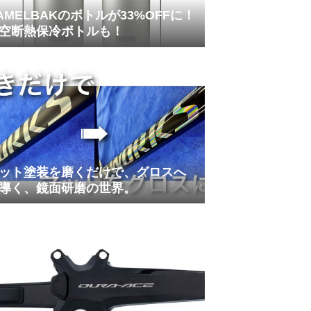
AMELBAKのボトルが33%OFFに！
空断熱保冷ボトルも！
ット塗装を磨くだけで、グロスへ
導く、鏡面研磨の世界。