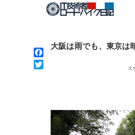
大阪は雨でも、東京は
F
ス
a
T
c
w
e
i
b
t
o
t
o
e
k
r