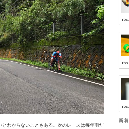
rbs
rbs
rbs
新着
いとわからないこともある。次のレースは毎年雨だ