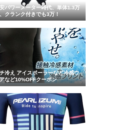
安パワーメーター時代、単体1.3万
、クランク付きでも3万！
チ冷え アイスポーラーなど冷感ウ
アなど10%OFFクーポン