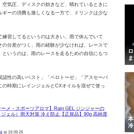
、空気圧、ディスクの効きなど、晴れているときに
ルギーの消費も激しくなる一方で、ドリンクは少な
て練習してるというのは大きい。雨で休んでいて
その分差がつく。雨の経験が少なければ、レースで
ロ
」というのは、雨のレースを走るための自信にもつ
ま
円
視認性の高いベスト」「ベロトーゼ」「アスセーバ
この時期にレインジェルとCXオイルを混ぜて使っ
ーメ・スポーツアロマ】Rain GEL ジンジャーの
ジェル）雨天対策 冷え防止【正規品】90g 高純度
本
冷
体
et
at 19.09.26