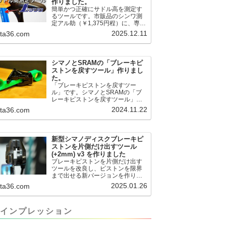
作りました。
簡単かつ正確にサドル高を測定す
るツールです。市販品のシンワ測
定アル助（￥1,375円程）に、専用
のサドル高測定ツールを取り付け
2025.12.11
.ta36.com
て使用します。これまで以上に、
サドル高を容易に測定できるよう
になりました。シンワ測定(Shinwa
Sokutei) アルミ直尺 アル助 1m ホ
シマノとSRAMの「ブレーキピ
ワイト 65445posted at 2025.12.12
ストンを戻すツール」作りまし
シンワ測定(Shinwa Sokutei)
た。
￥1,375Amazon.c...
「ブレーキピストンを戻すツー
ル」です。シマノとSRAMの「ブ
レーキピストンを戻すツール」作
りました。出したからには、戻す
2024.11.22
.ta36.com
必要が。。。でも、タイヤレバー
や六角レンチはつかってはダメだ
と。。。▶「ブレーキピストンを
戻すツール」
新型シマノディスクブレーキピ
pic.twitter.com/jiwVmCb32N— IT技
ストンを片側だけ出すツール
術者ロードバイク (@FJT_TKS)
(+2mm) v3 を作りました
November 22, 2024何ができるの
ブレーキピストンを片側だけ出す
かというと、出ているピス...
ツールを改良し、ピストンを限界
まで出せる新バージョンを作りま
した。前作よりも+2.18mm出せる
2025.01.26
.ta36.com
ようになりました。寸法設計に関
しては、数パターンを作って、オ
イル漏れするまで試しました。最
インプレッション
も安全な寸法設計に落ち着いてい
ます。ピストン出しチキンレース
の末のツール幾度となくオイル漏