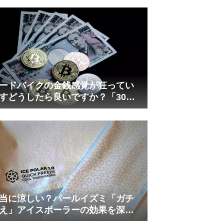
れしましたが、ギリギリまで攻め
てますのでピストン内部の汚れを
さらに掃除できると思います。前
作の...
ードバイクの金銭感覚が狂ってい
すどうしたら良いですか？「30万
は安い」の正体
当に涼しい？パールイズミ「ガチ
え」アイスポーラーの効果を深部
温計COREで測ってみた