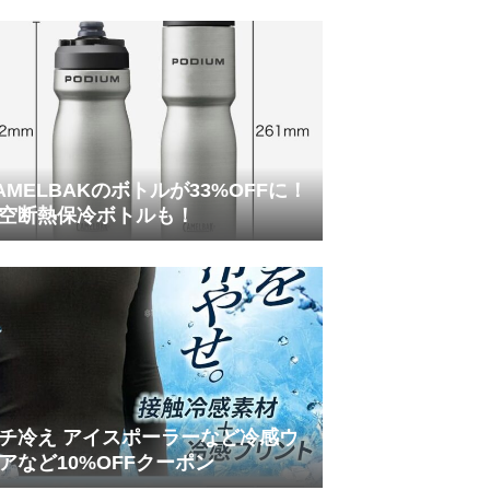
AMELBAKのボトルが33%OFFに！
空断熱保冷ボトルも！
チ冷え アイスポーラーなど冷感ウ
アなど10%OFFクーポン