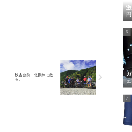
激
円
ガ
秋吉台前、北摂練に散
る。
ェ