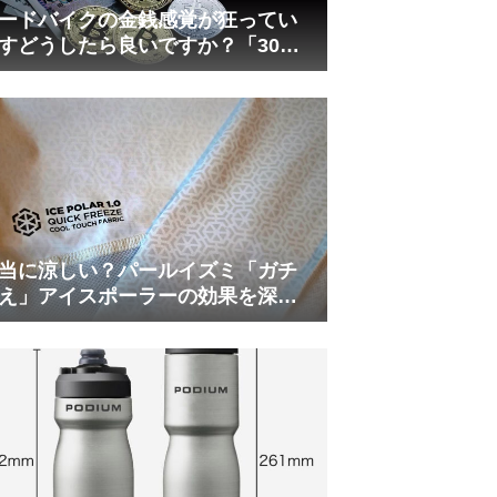
ードバイクの金銭感覚が狂ってい
すどうしたら良いですか？「30万
は安い」の正体
当に涼しい？パールイズミ「ガチ
え」アイスポーラーの効果を深部
温計COREで測ってみた