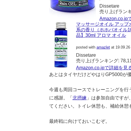
Dissetare
売り上げランキング
Amazon.co.
マッサージオイル アップオ
系の香り（ホホバオイル1
品】30ml アロマ オイル
posted with
amazlet
at 19.09.26
Dissetare
売り上げランキング: 78,1
Amazon.co.jpで詳細を見
あとはタイヤだけどやはりGP5000
今週も周回コースでトレーニングを行
に感謝。「
北摂練
」は参加自由ですが
てください。トイレ休憩も、補給休憩
最終戦に向けておいこむぞ。