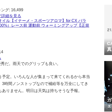
: 16,499
jpで詳細を見る
イル【イナーメ・スポーツアロマ】for CX バラ
00%）レース前 運動前 ウォーミングアップ【正規
C
真
14
る
が優秀だ。雨天でのグリップも良い。
う予定。いろんな人が集まって来てくれるから本当
、3時間ノンストップなので補給等を万全にしてき
もありません。明日は天気は持ちそうな予報。
ガ
ェ