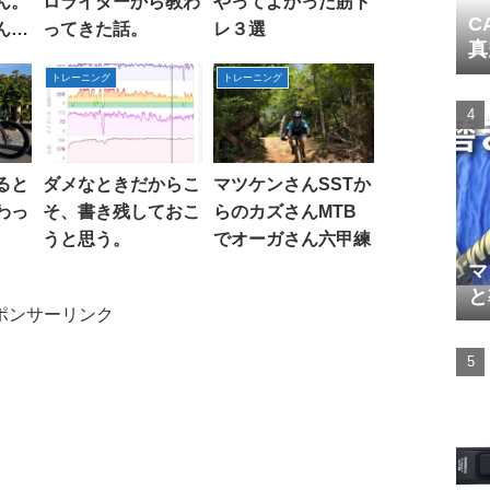
ん。
ロライダーから教わ
やってよかった筋ト
C
ん、
ってきた話。
レ３選
真
。
トレーニング
トレーニング
ると
ダメなときだからこ
マツケンさんSSTか
わっ
そ、書き残しておこ
らのカズさんMTB
うと思う。
でオーガさん六甲練
マ
と
ポンサーリンク