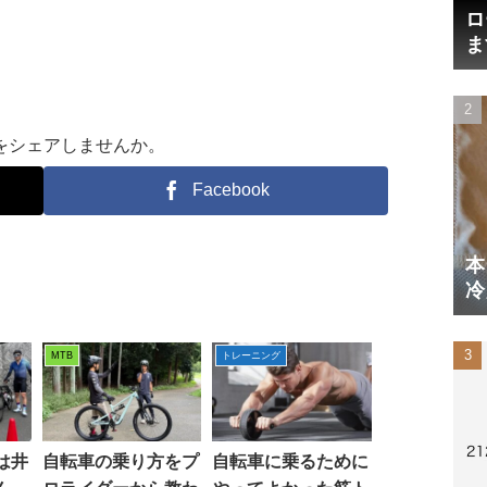
ロ
ま
円
をシェアしませんか。
Facebook
本
冷
体
MTB
トレーニング
は井
自転車の乗り方をプ
自転車に乗るために