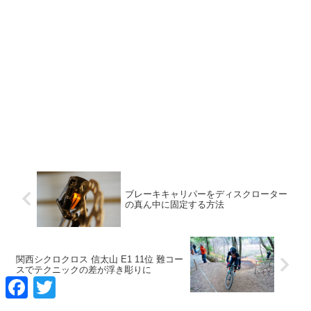
ブレーキキャリパーをディスクローター
の真ん中に固定する方法
関西シクロクロス 信太山 E1 11位 難コー
スでテクニックの差が浮き彫りに
F
T
a
w
c
i