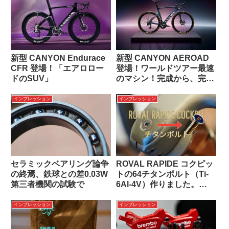
新型 CANYON Endurace
新型 CANYON AEROAD
CFR 登場！「エアロロー
登場！ワールドツアー最速
ドのSUV」
のマシン！完成から、完璧
へ。
インプレッション
インプレッション
セラミックベアリング論争
ROVAL RAPIDE コクピッ
の終焉、鉄球との差0.03W
トの64チタンボルト（Ti-
第三者機関の試験で
6Al-4V）作りました。
TARMAC SL8 SL7用
インプレッション
インプレッション