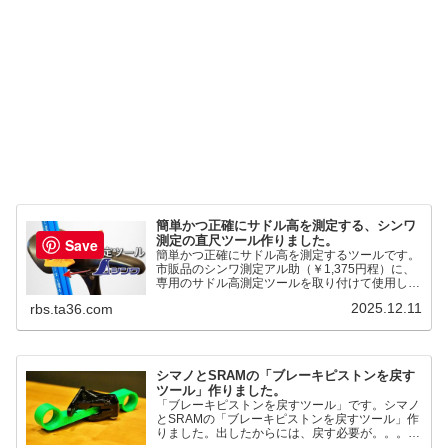
簡単かつ正確にサドル高を測定する、シンワ
測定の直尺ツール作りました。
Save
簡単かつ正確にサドル高を測定するツールです。
市販品のシンワ測定アル助（￥1,375円程）に、
専用のサドル高測定ツールを取り付けて使用しま
す。これまで以上に、サドル高を容易に測定でき
2025.12.11
rbs.ta36.com
るようになりました。シンワ測定(Shinwa
Sokutei) アルミ直尺 アル助 1m ホワイト
65445posted at 2025.12.12シンワ測定(Shinwa
Sokutei)￥1,375Amazon.c...
シマノとSRAMの「ブレーキピストンを戻す
ツール」作りました。
「ブレーキピストンを戻すツール」です。シマノ
とSRAMの「ブレーキピストンを戻すツール」作
りました。出したからには、戻す必要が。。。で
も、タイヤレバーや六角レンチはつかってはダメ