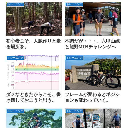
トレーニング
トレーニング
初心者こそ、人脈作りと走
不調だが・・・、六甲山練
る場所を。
と龍野MTBチャレンジへ
トレーニング
トレーニング
ダメなときだからこそ、書
フレームが変わるとポジシ
き残しておこうと思う。
ョンも変わっていく。
トレーニング
トレーニング