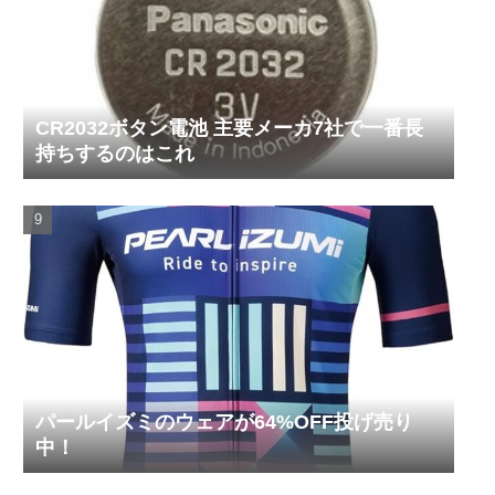
CR2032ボタン電池 主要メーカ7社で一番長
持ちするのはこれ
パールイズミのウェアが64%OFF投げ売り
中！