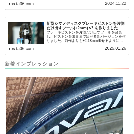
2024.11.22
rbs.ta36.com
だと。。。▶「ブレーキピストンを戻すツール」
pic.twitter.com/jiwVmCb32N— IT技術者ロードバ
イク (@FJT_TKS) November 22, 2024何ができ
るのかというと、出ているピス...
新型シマノディスクブレーキピストンを片側
だけ出すツール(+2mm) v3 を作りました
ブレーキピストンを片側だけ出すツールを改良
し、ピストンを限界まで出せる新バージョンを作
りました。前作よりも+2.18mm出せるようにな
りました。寸法設計に関しては、数パターンを作
2025.01.26
rbs.ta36.com
って、オイル漏れするまで試しました。最も安全
な寸法設計に落ち着いています。ピストン出しチ
キンレースの末のツール幾度となくオイル漏れし
ましたが、ギリギリまで攻めてますのでピストン
新着インプレッション
内部の汚れをさらに掃除できると思います。前作
の...