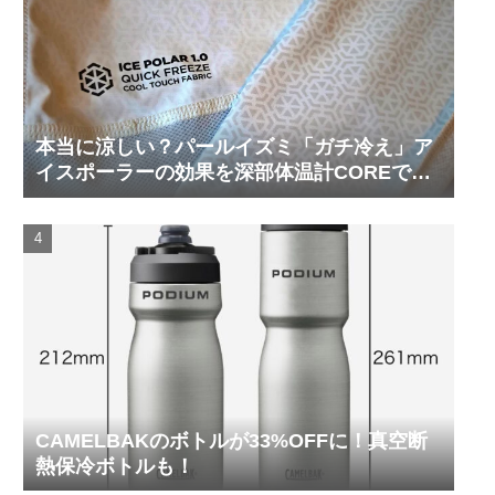
本当に涼しい？パールイズミ「ガチ冷え」ア
イスポーラーの効果を深部体温計COREで測
ってみた
CAMELBAKのボトルが33%OFFに！真空断
熱保冷ボトルも！