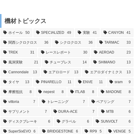
機材トピックス
ホイール
50
SPECIALIZED
49
実験
41
CANYON
41
関西シクロクロス
36
シクロクロス
36
TARMAC
33
TREK
31
レースレポート
30
AEROAD
23
風洞実験
21
チューブレス
14
SHIMANO
13
Cannondale
13
エアロロード
13
エアロダイナミクス
13
タイヤ
13
PINARELLO
11
ENVE
11
sram
9
摩擦抵抗
8
nepest
8
ITLAB
8
MADONE
8
vittoria
7
トレーニング
7
ベアリング
7
サプリメント
7
DURA-ACE
7
MTB
6
ディスクブレーキ
6
グラベル
6
SUNVOLT
6
SuperSixEVO
6
BRIDGESTONE
6
RP9
5
VENGE
5