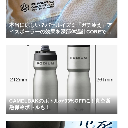
本当に涼しい？パールイズミ「ガチ冷え」ア
イスポーラーの効果を深部体温計COREで測
ってみた
CAMELBAKのボトルが33%OFFに！真空断
熱保冷ボトルも！