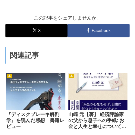
この記事をシェアしませんか。
X
Facebook
関連記事
本
本
『ディスクブレーキ解剖
山崎 元【著】 経済評論家
学』を読んだ感想 書籍レ
の父から息子への手紙: お
ビュー
金と人生と幸せについて
2024年2月22日発売【書