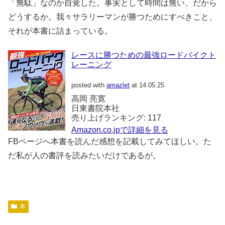
「無駄」なのか自覚した。事実として時間は無い、だから
どうするか。我々サラリーマンが勝つためにすべきこと、
それが本書に詰まっている。
レースに勝つための最強ロードバイクト
レーニング
posted with
amazlet
at 14.05.25
高岡 亮寛
日東書院本社
売り上げランキング: 117
Amazon.co.jpで詳細を見る
FBページへ本書を読んだ感想を記載してみてほしい。た
だ私が人の書評を読みたいだけであるが。
本