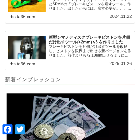
とSRAMの「ブレーキピストンを戻すツール」作
りました。出したからには、戻す必要が。。。で
も、タイヤレバーや六角レンチはつかってはダメ
2024.11.22
rbs.ta36.com
だと。。。▶「ブレーキピストンを戻すツール」
pic.twitter.com/jiwVmCb32N— IT技術者ロードバ
イク (@FJT_TKS) November 22, 2024何ができ
るのかというと、出ているピス...
新型シマノディスクブレーキピストンを片側
だけ出すツール(+2mm) v3 を作りました
ブレーキピストンを片側だけ出すツールを改良
し、ピストンを限界まで出せる新バージョンを作
りました。前作よりも+2.18mm出せるようにな
りました。寸法設計に関しては、数パターンを作
2025.01.26
rbs.ta36.com
って、オイル漏れするまで試しました。最も安全
な寸法設計に落ち着いています。ピストン出しチ
キンレースの末のツール幾度となくオイル漏れし
ましたが、ギリギリまで攻めてますのでピストン
新着インプレッション
内部の汚れをさらに掃除できると思います。前作
の...
F
T
a
w
c
i