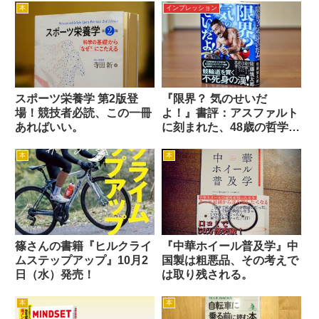
籍】
本
インプレッション
スポーツ栄養学 第2版登
『限界？ 気のせいだ
場！競技者必読、この一冊
よ！』書評：アスファルト
あればいい。
に刻まれた、48歳の哲学者
の闘争と再生の記録
本
本
篠さんの書籍『ヒルクライ
『中華ホイール普及学』中
ムステップアップ』10月2
国製は粗悪品、その考えで
日（水）発売！
は取り残される。
本
本