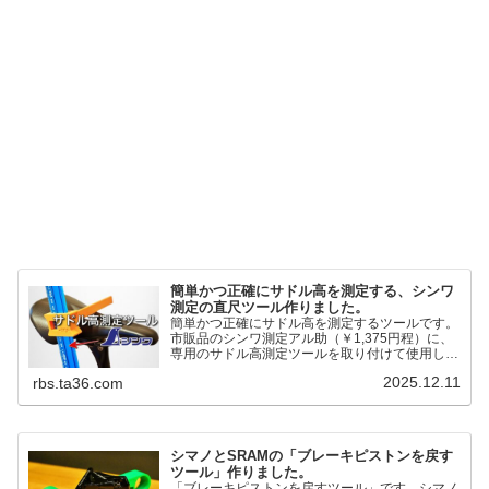
簡単かつ正確にサドル高を測定する、シンワ
測定の直尺ツール作りました。
簡単かつ正確にサドル高を測定するツールです。
市販品のシンワ測定アル助（￥1,375円程）に、
専用のサドル高測定ツールを取り付けて使用しま
す。これまで以上に、サドル高を容易に測定でき
2025.12.11
rbs.ta36.com
るようになりました。シンワ測定(Shinwa
Sokutei) アルミ直尺 アル助 1m ホワイト
65445posted at 2025.12.12シンワ測定(Shinwa
Sokutei)￥1,375Amazon.c...
シマノとSRAMの「ブレーキピストンを戻す
ツール」作りました。
「ブレーキピストンを戻すツール」です。シマノ