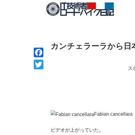
カンチェラーラから日
F
ス
a
T
c
w
e
i
b
t
o
t
Fabian cancellara
o
e
k
ビデオが上がっていた。
r