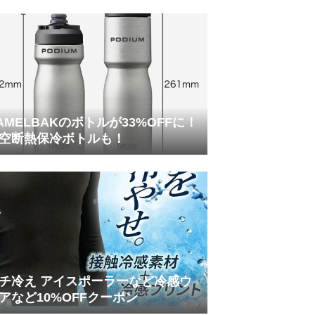
AMELBAKのボトルが33%OFFに！
空断熱保冷ボトルも！
チ冷え アイスポーラーなど冷感ウ
アなど10%OFFクーポン