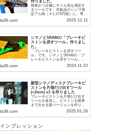
作りました。
簡単かつ正確にサドル高を測定す
るツールです。市販品のシンワ測
定アル助（￥1,375円程）に、専用
のサドル高測定ツールを取り付け
2025.12.11
.ta36.com
て使用します。これまで以上に、
サドル高を容易に測定できるよう
になりました。シンワ測定(Shinwa
Sokutei) アルミ直尺 アル助 1m ホ
シマノとSRAMの「ブレーキピ
ワイト 65445posted at 2025.12.12
ストンを戻すツール」作りまし
シンワ測定(Shinwa Sokutei)
た。
￥1,375Amazon.c...
「ブレーキピストンを戻すツー
ル」です。シマノとSRAMの「ブ
レーキピストンを戻すツール」作
りました。出したからには、戻す
2024.11.22
.ta36.com
必要が。。。でも、タイヤレバー
や六角レンチはつかってはダメだ
と。。。▶「ブレーキピストンを
戻すツール」
新型シマノディスクブレーキピ
pic.twitter.com/jiwVmCb32N— IT技
ストンを片側だけ出すツール
術者ロードバイク (@FJT_TKS)
(+2mm) v3 を作りました
November 22, 2024何ができるの
ブレーキピストンを片側だけ出す
かというと、出ているピス...
ツールを改良し、ピストンを限界
まで出せる新バージョンを作りま
した。前作よりも+2.18mm出せる
2025.01.26
.ta36.com
ようになりました。寸法設計に関
しては、数パターンを作って、オ
イル漏れするまで試しました。最
インプレッション
も安全な寸法設計に落ち着いてい
ます。ピストン出しチキンレース
の末のツール幾度となくオイル漏