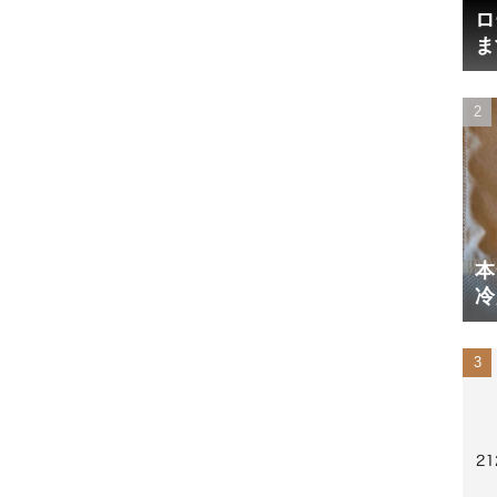
ロ
ま
円
本
冷
体