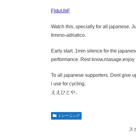
FlduUbF
Watch this..specially for all japanese. J
tirreno-adriatico.
Early start. 1min silence for the japan
performance. Rest know,masage,enjoy t
To all japanese supporters. Dont give u
i use for cycling.
ええひとや。
トレーニング
ス