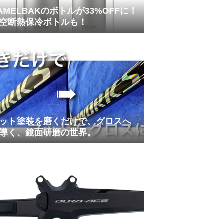
AMELBAKのボトルが33%OFFに！
空断熱保冷ボトルも！
ット塗装を磨くだけで、グロスへ
導く、鏡面研磨の世界。