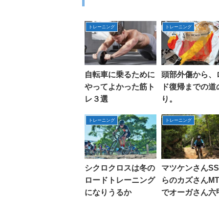
トレーニング
トレーニング
自転車に乗るために
頭部外傷から、
やってよかった筋ト
ド復帰までの道
レ３選
り。
トレーニング
トレーニング
シクロクロスは冬の
マツケンさんSS
ロードトレーニング
らのカズさんMT
になりうるか
でオーガさん六