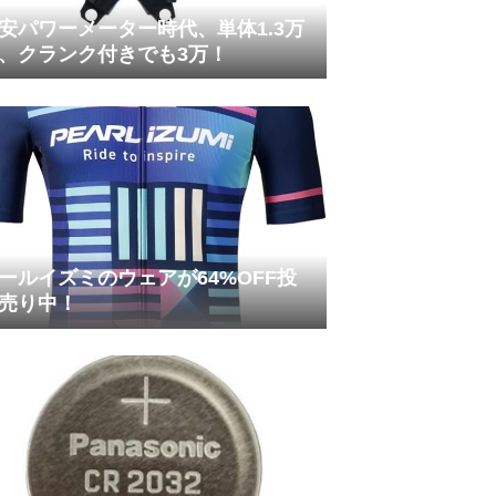
安パワーメーター時代、単体1.3万
、クランク付きでも3万！
ールイズミのウェアが64%OFF投
売り中！