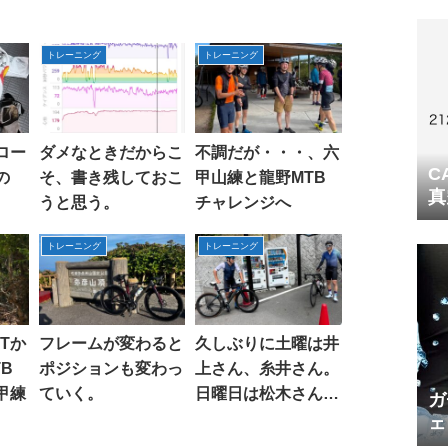
トレーニング
トレーニング
ロー
ダメなときだからこ
不調だが・・・、六
C
の
そ、書き残しておこ
甲山練と龍野MTB
真
うと思う。
チャレンジへ
トレーニング
トレーニング
Tか
フレームが変わると
久しぶりに土曜は井
B
ポジションも変わっ
上さん、糸井さん。
甲練
ていく。
日曜日は松木さん、
ガ
池ちゃんと走る。
ェ