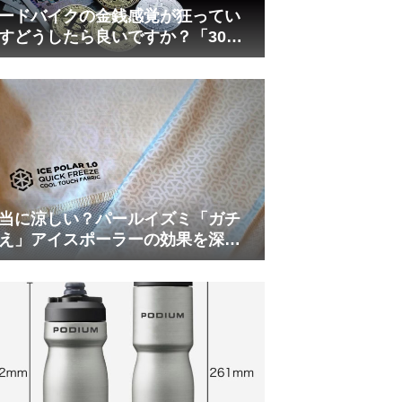
ードバイクの金銭感覚が狂ってい
すどうしたら良いですか？「30万
は安い」の正体
当に涼しい？パールイズミ「ガチ
え」アイスポーラーの効果を深部
温計COREで測ってみた