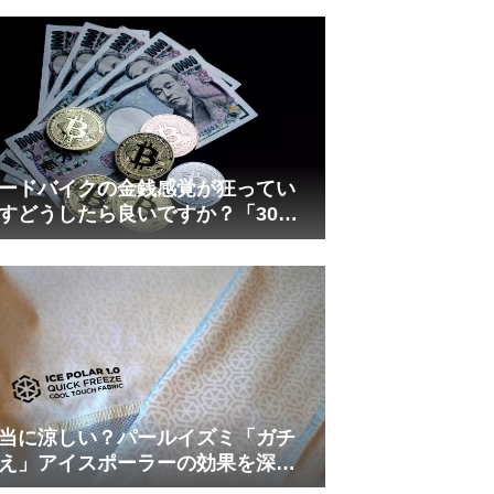
れしましたが、ギリギリまで攻め
てますのでピストン内部の汚れを
さらに掃除できると思います。前
作の...
ードバイクの金銭感覚が狂ってい
すどうしたら良いですか？「30万
は安い」の正体
当に涼しい？パールイズミ「ガチ
え」アイスポーラーの効果を深部
温計COREで測ってみた