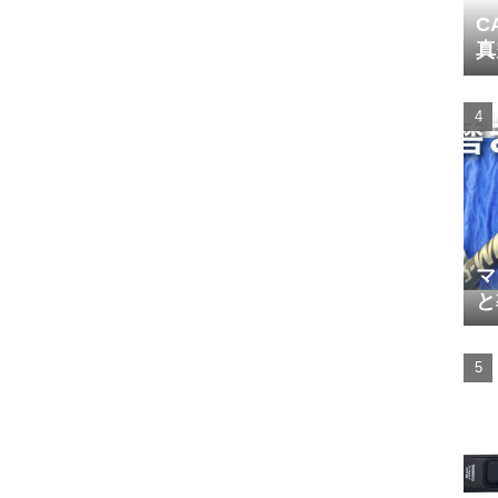
C
真
マ
と