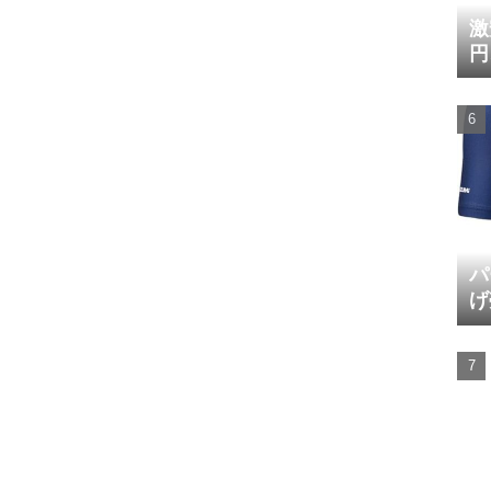
激
円
パ
げ