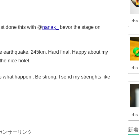
rbs
ust done this with @
nanak_
bevor the stage on
ese earthquake. 245km. Hard final. Happy about my
he nice hotel.
rbs
p what happen.. Be strong. I send my strenghts like
rbs
新着
ポンサーリンク