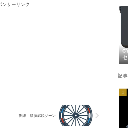
ポンサーリンク
C
セ
記事
夜練 脂肪燃焼ゾーン