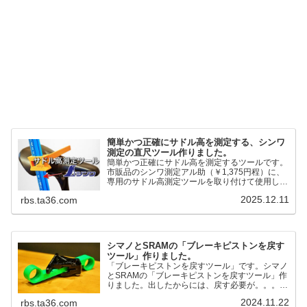
簡単かつ正確にサドル高を測定する、シンワ
測定の直尺ツール作りました。
簡単かつ正確にサドル高を測定するツールです。
市販品のシンワ測定アル助（￥1,375円程）に、
専用のサドル高測定ツールを取り付けて使用しま
す。これまで以上に、サドル高を容易に測定でき
2025.12.11
rbs.ta36.com
るようになりました。シンワ測定(Shinwa
Sokutei) アルミ直尺 アル助 1m ホワイト
65445posted at 2025.12.12シンワ測定(Shinwa
Sokutei)￥1,375Amazon.c...
シマノとSRAMの「ブレーキピストンを戻す
ツール」作りました。
「ブレーキピストンを戻すツール」です。シマノ
とSRAMの「ブレーキピストンを戻すツール」作
りました。出したからには、戻す必要が。。。で
も、タイヤレバーや六角レンチはつかってはダメ
2024.11.22
rbs.ta36.com
だと。。。▶「ブレーキピストンを戻すツール」