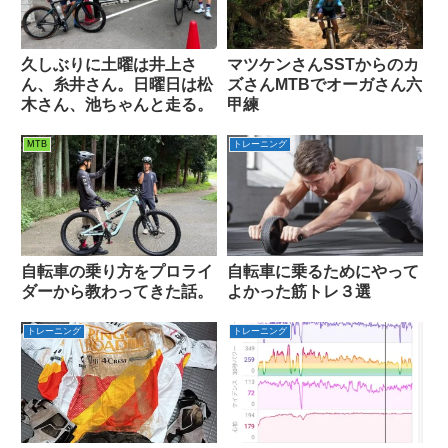
久しぶりに土曜は井上さ
マツケンさんSSTからのカ
ん、糸井さん。日曜日は松
ズさんMTBでオーガさん六
木さん、池ちゃんと走る。
甲練
MTB
トレーニング
自転車の乗り方をプロライ
自転車に乗るためにやって
ダーから教わってきた話。
よかった筋トレ３選
トレーニング
トレーニング