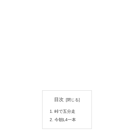
目次
峠で五分走
今朝L4一本