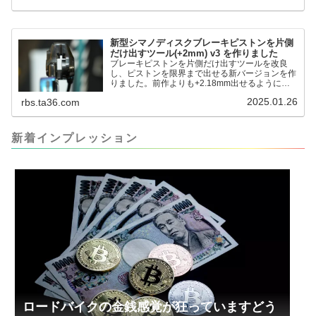
pic.twitter.com/jiwVmCb32N— IT技術者ロードバ
イク (@FJT_TKS) November 22, 2024何ができ
るのかというと、出ているピス...
新型シマノディスクブレーキピストンを片側
だけ出すツール(+2mm) v3 を作りました
ブレーキピストンを片側だけ出すツールを改良
し、ピストンを限界まで出せる新バージョンを作
りました。前作よりも+2.18mm出せるようにな
りました。寸法設計に関しては、数パターンを作
2025.01.26
rbs.ta36.com
って、オイル漏れするまで試しました。最も安全
な寸法設計に落ち着いています。ピストン出しチ
キンレースの末のツール幾度となくオイル漏れし
ましたが、ギリギリまで攻めてますのでピストン
新着インプレッション
内部の汚れをさらに掃除できると思います。前作
の...
ロードバイクの金銭感覚が狂っていますどう