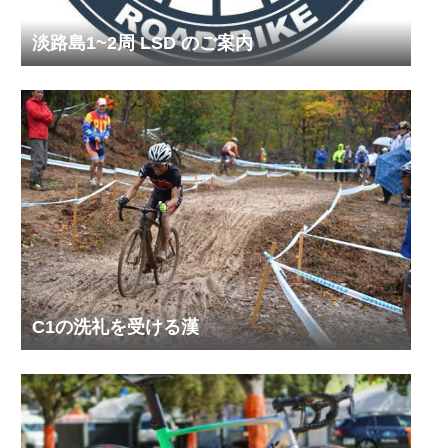
淡路島1~2周 LSD のご案内
C1の洗礼を受ける漢