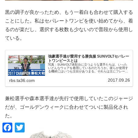
黒の調子が良かったため、もう一着白も合わせて購入する
ことにした。私はセパレートワンピを使い始めてから、着
るのが楽だし、選択する枚数も少ないので普段から使用し
ている。
強豪選手達が愛用する勝負服 SUNVOLTセパレー
トワンピースとは
写真：SUNVOLT表彰台に立つような選手たちは、いった
いどんなウェアを着用しているのだろうか。彼らが使用す
る機材にはいつも注目があつまる。それらは主にフレーム
やホイールに対してなのだが、ことウェアという「機材」
に関して言えばあまり注目されることはなかった。私は素
2017.09.26
rbs.ta36.com
朴な疑問を持って、最近開催された国内のアマチュアレー
スシーンをつぶさに眺めていた。選手といえどアマチュア
であれば好きな機材を使えるし、機...
兼松選手や森本選手達が先行で使用していたこのジャージ
だが、ゴールデンウィークに合わせてついに製品化され
た。
F
T
a
w
c
i