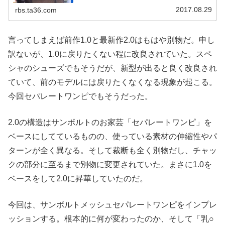
やら怪しげな（深い意味はない）上半身が透けてしまうほ
どのメッシュ仕様のワンピースを着用していたのだ。現状
2017.08.29
rbs.ta36.com
のSUNVOLT社のラインナップに存在しないウェアである
ため、恐らく今回...
言ってしまえば前作1.0と最新作2.0はもはや別物だ。申し
訳ないが、1.0に戻りたくない程に改良されていた。スペ
シャのシューズでもそうだが、新型が出ると良く改良され
ていて、前のモデルには戻りたくなくなる現象が起こる。
今回セパレートワンピでもそうだった。
2.0の構造はサンボルトのお家芸「セパレートワンピ」を
ベースにしてているものの、使っている素材の伸縮性やパ
ターンが全く異なる。そして裁断も全く別物だし、チャッ
クの部分に至るまで別物に変更されていた。まさに1.0を
ベースをして2.0に昇華していたのだ。
今回は、サンボルトメッシュセパレートワンピをインプレ
ッションする。根本的に何が変わったのか、そして「乳○