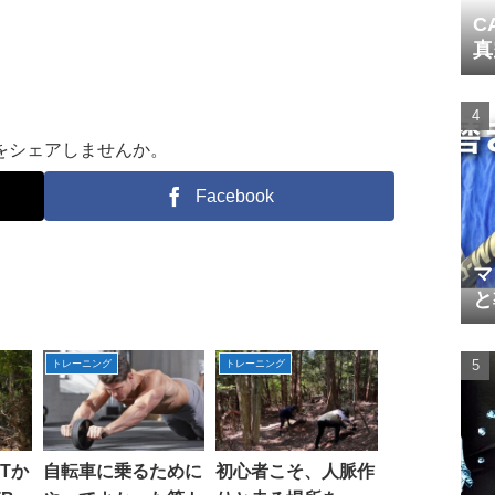
C
真
をシェアしませんか。
Facebook
マ
と
トレーニング
トレーニング
Tか
自転車に乗るために
初心者こそ、人脈作