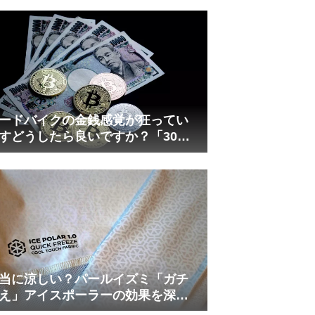
れしましたが、ギリギリまで攻め
てますのでピストン内部の汚れを
さらに掃除できると思います。前
作の...
ードバイクの金銭感覚が狂ってい
すどうしたら良いですか？「30万
は安い」の正体
当に涼しい？パールイズミ「ガチ
え」アイスポーラーの効果を深部
温計COREで測ってみた