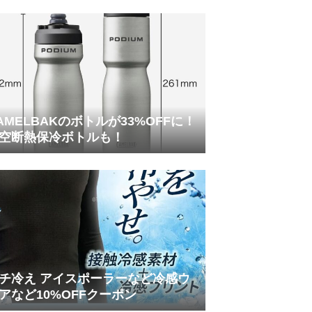
AMELBAKのボトルが33%OFFに！
空断熱保冷ボトルも！
チ冷え アイスポーラーなど冷感ウ
アなど10%OFFクーポン