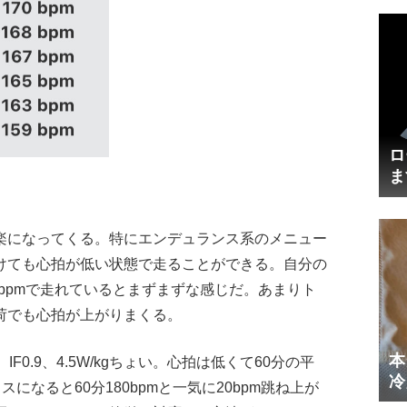
ロ
ま
円
楽になってくる。特にエンデュランス系のメニュー
けても心拍が低い状態で走ることができる。自分の
-160bpmで走れているとまずまずな感じだ。あまりト
荷でも心拍が上がりまくる。
本
0.9、4.5W/kgちょい。心拍は低くて60分の平
冷
スになると60分180bpmと一気に20bpm跳ね上が
体