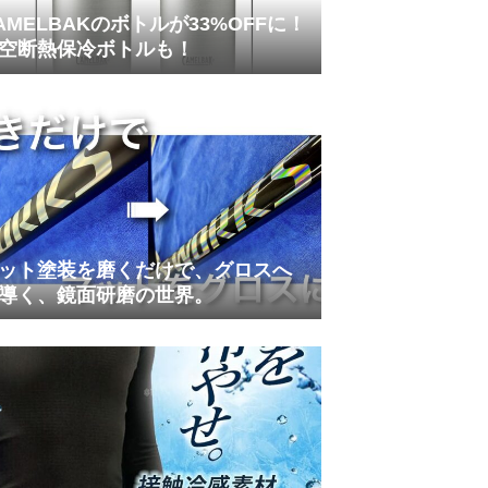
AMELBAKのボトルが33%OFFに！
空断熱保冷ボトルも！
ット塗装を磨くだけで、グロスへ
導く、鏡面研磨の世界。