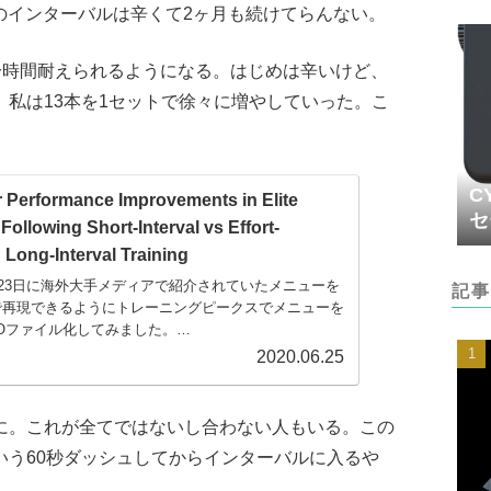
系のインターバルは辛くて2ヶ月も続けてらんない。
も一時間耐えられるようになる。はじめは辛いけど、
私は13本を1セットで徐々に増やしていった。こ
C
 Performance Improvements in Elite
セ
 Following Short-Interval vs Effort-
Long-Interval Training
6月23日に海外大手メディアで紹介されていたメニューを
記事
上で再現できるようにトレーニングピークスでメニューを
Oファイル化してみました。
X_SI_WO_no_1.zwo」ファイルを以下のフォルダに保
2020.06.25
in, mac同じ）。
sZwiftWorkoutsDocumentsZwiftWorkoutsフォルダーに
の.zwoファイル...
に。これが全てではないし合わない人もいる。この
いう60秒ダッシュしてからインターバルに入るや