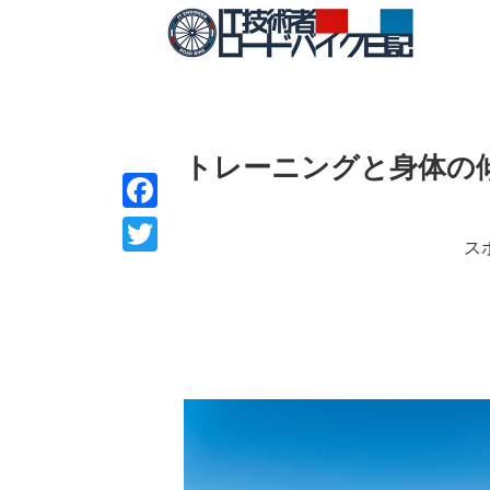
トレーニングと身体の
F
ス
a
T
c
w
e
i
b
t
o
t
o
e
k
r