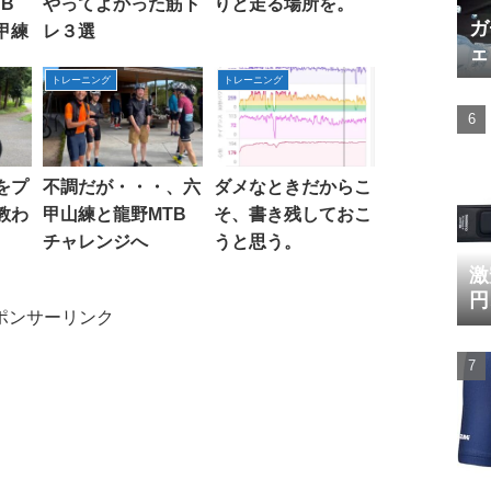
B
やってよかった筋ト
りと走る場所を。
ガ
甲練
レ３選
ェ
トレーニング
トレーニング
をプ
不調だが・・・、六
ダメなときだからこ
教わ
甲山練と龍野MTB
そ、書き残しておこ
チャレンジへ
うと思う。
激
円
ポンサーリンク