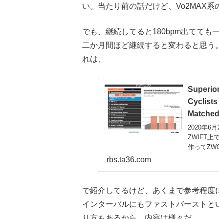
い。当たり前の話だけど、Vo2MAX
でも、継続してると180bpm出てて
二か月間ほど継続すると変わると思う。
れは、
Superior
Cyclists
Matched 
2020年
ZWIFT
作ってZW
「Vo2MA
rbs.ta36.com
存します(w
Document
移動した全て
で紹介してるけど、あくまで参考程度
インターバルにもファストバーストと
り方もあるから、内容は様々だ。