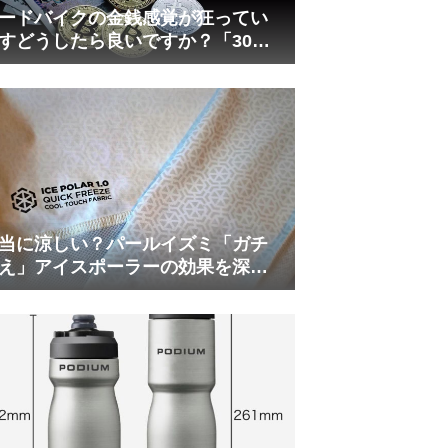
ードバイクの金銭感覚が狂ってい
すどうしたら良いですか？「30万
は安い」の正体
当に涼しい？パールイズミ「ガチ
え」アイスポーラーの効果を深部
温計COREで測ってみた