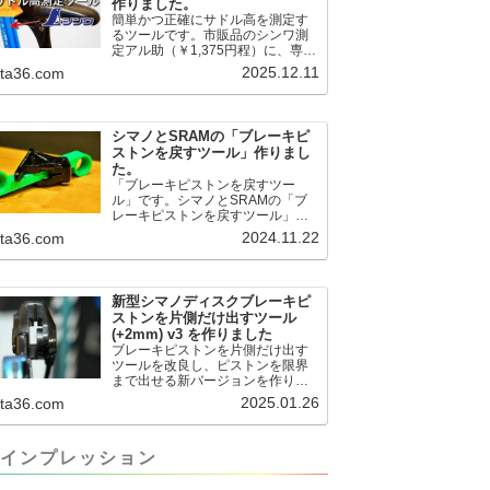
作りました。
簡単かつ正確にサドル高を測定す
るツールです。市販品のシンワ測
定アル助（￥1,375円程）に、専用
のサドル高測定ツールを取り付け
2025.12.11
.ta36.com
て使用します。これまで以上に、
サドル高を容易に測定できるよう
になりました。シンワ測定(Shinwa
Sokutei) アルミ直尺 アル助 1m ホ
シマノとSRAMの「ブレーキピ
ワイト 65445posted at 2025.12.12
ストンを戻すツール」作りまし
シンワ測定(Shinwa Sokutei)
た。
￥1,375Amazon.c...
「ブレーキピストンを戻すツー
ル」です。シマノとSRAMの「ブ
レーキピストンを戻すツール」作
りました。出したからには、戻す
2024.11.22
.ta36.com
必要が。。。でも、タイヤレバー
や六角レンチはつかってはダメだ
と。。。▶「ブレーキピストンを
戻すツール」
新型シマノディスクブレーキピ
pic.twitter.com/jiwVmCb32N— IT技
ストンを片側だけ出すツール
術者ロードバイク (@FJT_TKS)
(+2mm) v3 を作りました
November 22, 2024何ができるの
ブレーキピストンを片側だけ出す
かというと、出ているピス...
ツールを改良し、ピストンを限界
まで出せる新バージョンを作りま
した。前作よりも+2.18mm出せる
2025.01.26
.ta36.com
ようになりました。寸法設計に関
しては、数パターンを作って、オ
イル漏れするまで試しました。最
インプレッション
も安全な寸法設計に落ち着いてい
ます。ピストン出しチキンレース
の末のツール幾度となくオイル漏