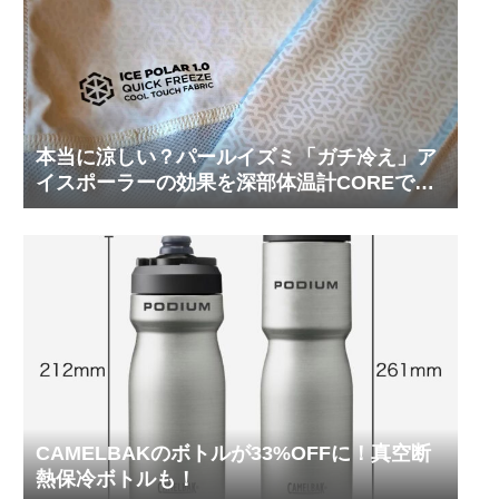
本当に涼しい？パールイズミ「ガチ冷え」ア
イスポーラーの効果を深部体温計COREで測
ってみた
CAMELBAKのボトルが33%OFFに！真空断
熱保冷ボトルも！