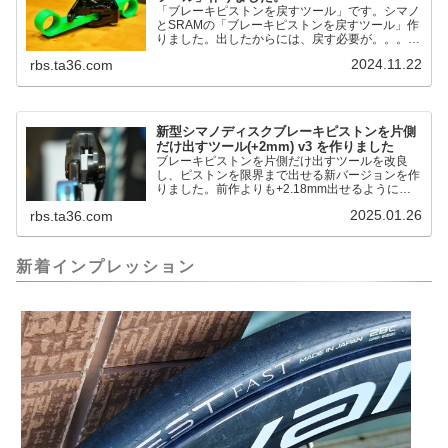
「ブレーキピストンを戻すツール」です。シマノ
とSRAMの「ブレーキピストンを戻すツール」作
りました。出したからには、戻す必要が。。。で
も、タイヤレバーや六角レンチはつかってはダメ
2024.11.22
rbs.ta36.com
だと。。。▶「ブレーキピストンを戻すツール」
pic.twitter.com/jiwVmCb32N— IT技術者ロードバ
イク (@FJT_TKS) November 22, 2024何ができ
るのかというと、出ているピス...
新型シマノディスクブレーキピストンを片側
だけ出すツール(+2mm) v3 を作りました
ブレーキピストンを片側だけ出すツールを改良
し、ピストンを限界まで出せる新バージョンを作
りました。前作よりも+2.18mm出せるようにな
りました。寸法設計に関しては、数パターンを作
2025.01.26
rbs.ta36.com
って、オイル漏れするまで試しました。最も安全
な寸法設計に落ち着いています。ピストン出しチ
キンレースの末のツール幾度となくオイル漏れし
ましたが、ギリギリまで攻めてますのでピストン
新着インプレッション
内部の汚れをさらに掃除できると思います。前作
の...