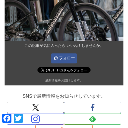
この記事が気に入ったら いいね！しませんか。
フォロー
最新情報をお届けします。
SNSで最新情報をお知らせしています。
F
T
a
w
c
i