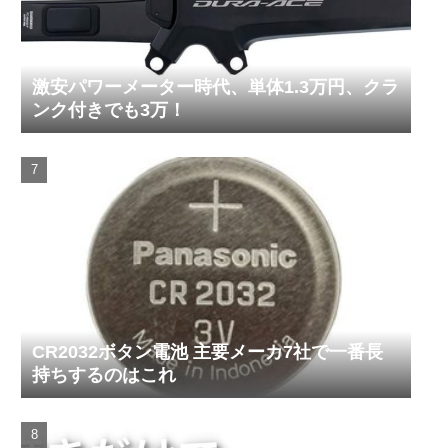
激安パワーメーター時代、単体1.3万円、クラ
ンク付きでも3万！
CR2032ボタン電池 主要メーカ7社で一番長
持ちするのはこれ