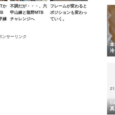
Tか
不調だが・・・、六
フレームが変わると
B
甲山練と龍野MTB
ポジションも変わっ
甲練
チャレンジへ
ていく。
ポンサーリンク
本
冷
体
C
真