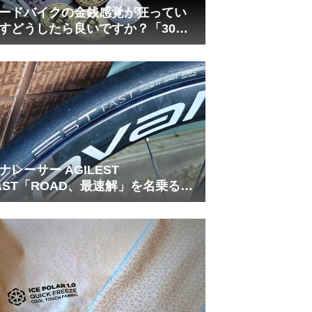
ードバイクの金銭感覚が狂ってい
すどうしたら良いですか？「30万
は安い」の正体
ナレーサー AGILEST
AST「ROAD、最速解」を名乗る国
フラッグシップ