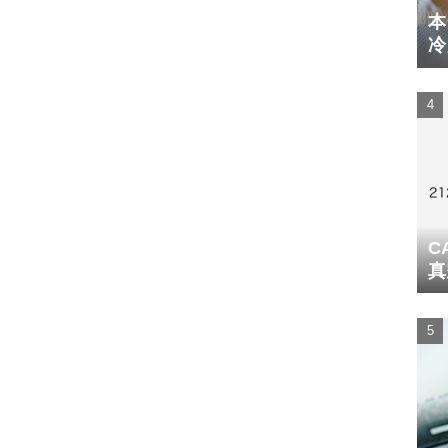
本
冷
体
C
真