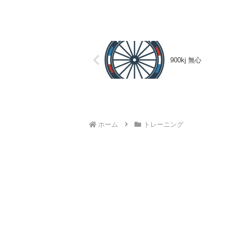
900kj 無心
ホーム
トレーニング