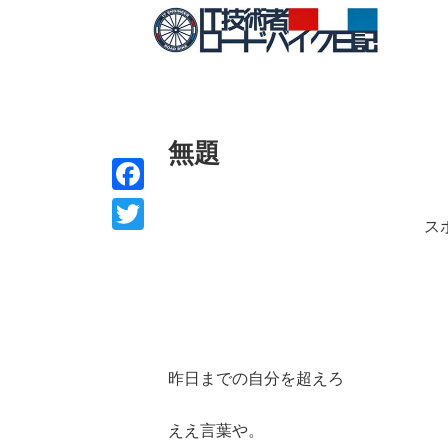
無題
F
ス
a
T
c
w
e
i
b
t
o
t
昨日までの自分を超えろ
o
e
k
ええ言葉や。
r