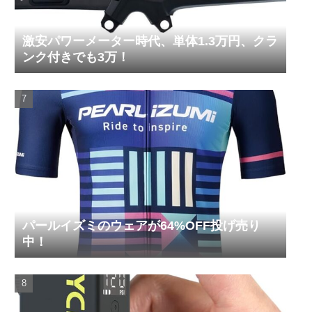
激安パワーメーター時代、単体1.3万円、クラ
ンク付きでも3万！
パールイズミのウェアが64%OFF投げ売り
中！