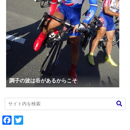
調子の波は谷があるからこそ
F
T
a
w
c
i