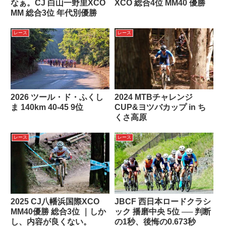
なぁ。CJ 白山一野里XCO
XCO 総合4位 MM40 優勝
MM 総合3位 年代別優勝
レース
レース
2026 ツール・ド・ふくし
2024 MTBチャレンジ
ま 140km 40-45 9位
CUP&ヨツバカップ in ち
くさ高原
レース
レース
2025 CJ八幡浜国際XCO
JBCF 西日本ロードクラシ
MM40優勝 総合3位 ｜しか
ック 播磨中央 5位 ── 判断
し、内容が良くない。
の1秒、後悔の0.673秒