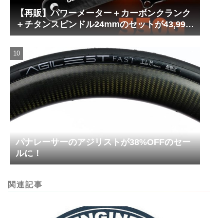
【再販】パワーメーター＋カーボンクランク
＋チタンスピンドル24mmのセットが43,999
円！
パナレーサーのアジリストが38%OFFのセー
ルに！
関連記事