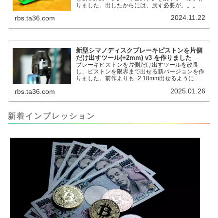
りました。出したからには、戻す必要が。。。で
も、タイヤレバーや六角レンチはつかってはダメ
2024.11.22
rbs.ta36.com
だと。。。▶「ブレーキピストンを戻すツール」
pic.twitter.com/jiwVmCb32N— IT技術者ロードバ
イク (@FJT_TKS) November 22, 2024何ができ
るのかというと、出ているピス...
新型シマノディスクブレーキピストンを片側
だけ出すツール(+2mm) v3 を作りました
ブレーキピストンを片側だけ出すツールを改良
し、ピストンを限界まで出せる新バージョンを作
りました。前作よりも+2.18mm出せるようにな
りました。寸法設計に関しては、数パターンを作
2025.01.26
rbs.ta36.com
って、オイル漏れするまで試しました。最も安全
な寸法設計に落ち着いています。ピストン出しチ
キンレースの末のツール幾度となくオイル漏れし
ましたが、ギリギリまで攻めてますのでピストン
新着インプレッション
内部の汚れをさらに掃除できると思います。前作
の...