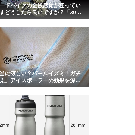
ードバイクの金銭感覚が狂ってい
すどうしたら良いですか？「30万
は安い」の正体
当に涼しい？パールイズミ「ガチ
え」アイスポーラーの効果を深部
温計COREで測ってみた