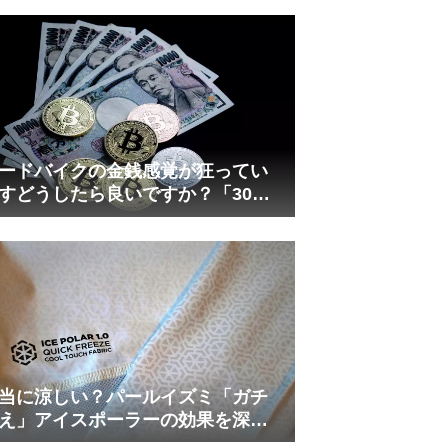
れしましたが、ギリギリまで攻め
てますのでピストン内部の汚れを
さらに掃除できると思います。前
作の...
ードバイクの金銭感覚が狂ってい
すどうしたら良いですか？「30万
は安い」の正体
当に涼しい？パールイズミ「ガチ
え」アイスポーラーの効果を深部
温計COREで測ってみた