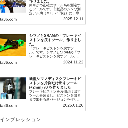
作りました。
簡単かつ正確にサドル高を測定す
るツールです。市販品のシンワ測
定アル助（￥1,375円程）に、専用
のサドル高測定ツールを取り付け
2025.12.11
.ta36.com
て使用します。これまで以上に、
サドル高を容易に測定できるよう
になりました。シンワ測定(Shinwa
Sokutei) アルミ直尺 アル助 1m ホ
シマノとSRAMの「ブレーキピ
ワイト 65445posted at 2025.12.12
ストンを戻すツール」作りまし
シンワ測定(Shinwa Sokutei)
た。
￥1,375Amazon.c...
「ブレーキピストンを戻すツー
ル」です。シマノとSRAMの「ブ
レーキピストンを戻すツール」作
りました。出したからには、戻す
2024.11.22
.ta36.com
必要が。。。でも、タイヤレバー
や六角レンチはつかってはダメだ
と。。。▶「ブレーキピストンを
戻すツール」
新型シマノディスクブレーキピ
pic.twitter.com/jiwVmCb32N— IT技
ストンを片側だけ出すツール
術者ロードバイク (@FJT_TKS)
(+2mm) v3 を作りました
November 22, 2024何ができるの
ブレーキピストンを片側だけ出す
かというと、出ているピス...
ツールを改良し、ピストンを限界
まで出せる新バージョンを作りま
した。前作よりも+2.18mm出せる
2025.01.26
.ta36.com
ようになりました。寸法設計に関
しては、数パターンを作って、オ
イル漏れするまで試しました。最
インプレッション
も安全な寸法設計に落ち着いてい
ます。ピストン出しチキンレース
の末のツール幾度となくオイル漏