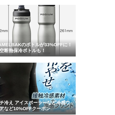
AMELBAKのボトルが33%OFFに！
空断熱保冷ボトルも！
チ冷え アイスポーラーなど冷感ウ
アなど10%OFFクーポン