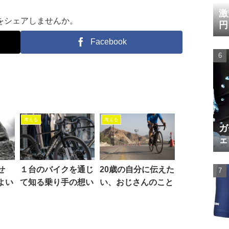
激
をシェアしませんか。
円
Facebook
考える
考える
ガ
ェ
せ
１台のバイクを通じ
20歳の自分に伝えた
よい
て知る乗り手の想い
い、おじさんのこと