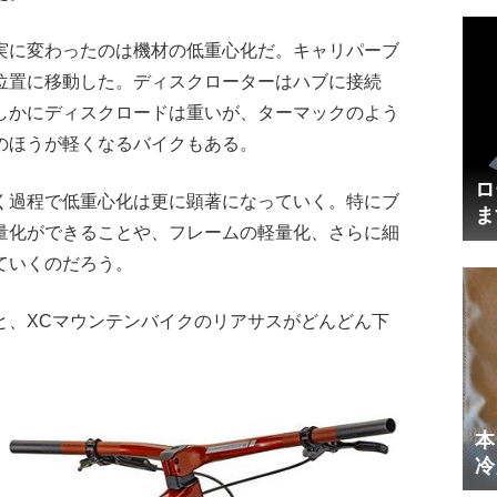
実に変わったのは機材の低重心化だ。キャリパーブ
位置に移動した。ディスクローターはハブに接続
しかにディスクロードは重いが、ターマックのよう
のほうが軽くなるバイクもある。
ロ
く過程で低重心化は更に顕著になっていく。特にブ
ま
量化ができることや、フレームの軽量化、さらに細
円
ていくのだろう。
と、XCマウンテンバイクのリアサスがどんどん下
本
冷
体