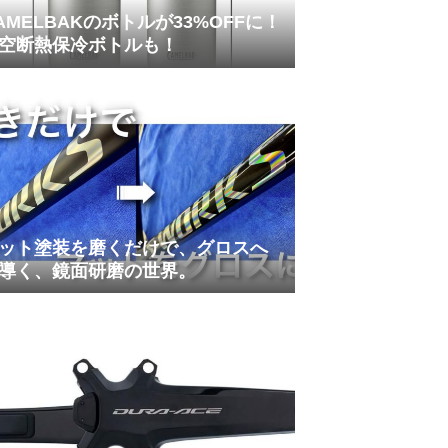
AMELBAKのボトルが33%OFFに！
空断熱保冷ボトルも！
ット塗装を磨くだけで、グロスへ
導く、鏡面研磨の世界。