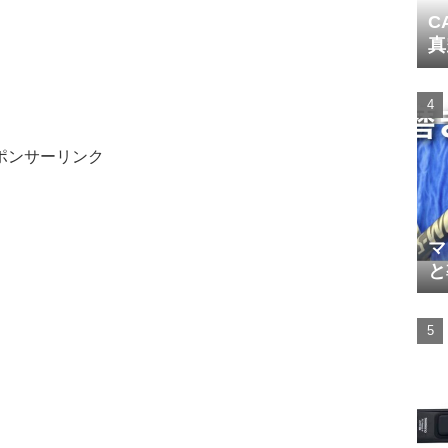
C
真
ポンサーリンク
マ
と