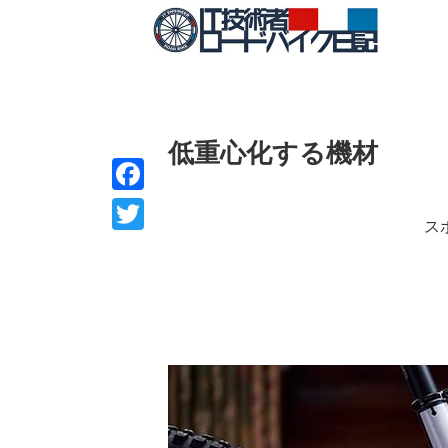
低重心化する機材
F
ス
a
T
c
w
e
i
b
t
o
t
o
e
k
r