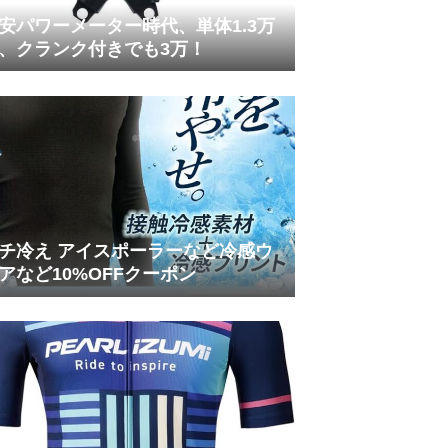
安パワーメーター時代、単体1.3万
、クランク付きでも3万！
チ冷え アイスポーラーなど冷感ウ
アなど10%OFFクーポン