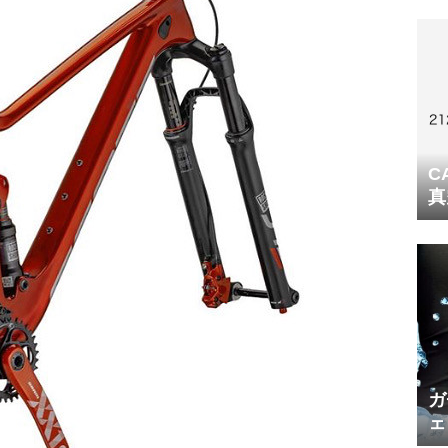
C
真
ガ
ェ