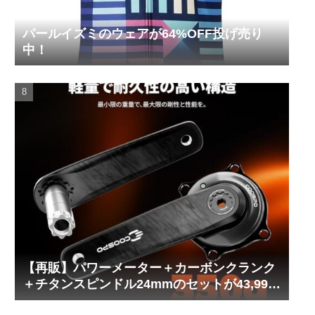
パールイズミのウェアが64%OFF投げ売り
中！
【再販】パワーメーター＋カーボンクランク
＋チタンスピンドル24mmのセットが43,999
円！