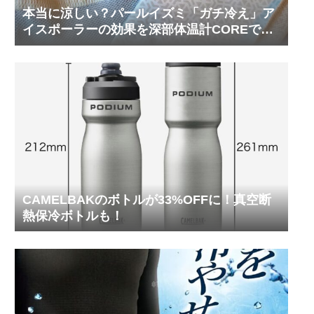
本当に涼しい？パールイズミ「ガチ冷え」ア
イスポーラーの効果を深部体温計COREで測
ってみた
CAMELBAKのボトルが33%OFFに！真空断
熱保冷ボトルも！