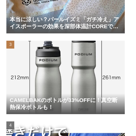
本当に涼しい？パールイズミ「ガチ冷え」ア
イスポーラーの効果を深部体温計COREで測
ってみた
CAMELBAKのボトルが33%OFFに！真空断
熱保冷ボトルも！