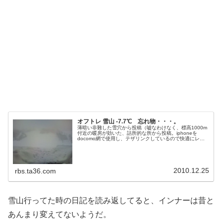
オフトレ 雪山 -7.7℃ 忘れ物・・・。
薄暗い非難した雪穴から投稿（嘘なわけなく、標高1000m
付近の暖房が効いた、詰所的な所から投稿。iphoneを
docomo網で使用し、テザリンクしているので快適にレポ
ートいたします。現地の気温はマイナス7.7℃最大風速は２
０ｍ程です。今日は風が強く東、時折北の風が強いです。
昨晩から４０～６０ｃｍは積もっていてパウダー楽しんで
ます。ご飯はいいものが出るので太りそうですが、筋トレ
はかかしません。Gar...
2010.12.25
rbs.ta36.com
雪山行ってた時の日記を読み返してると、インナーは昔と
あんまり変えてないようだ。