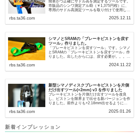
簡単かつ正確にサドル高を測定するツールです。
市販品のシンワ測定アル助（￥1,375円程）に、
専用のサドル高測定ツールを取り付けて使用しま
す。これまで以上に、サドル高を容易に測定でき
2025.12.11
rbs.ta36.com
るようになりました。シンワ測定(Shinwa
Sokutei) アルミ直尺 アル助 1m ホワイト
65445posted at 2025.12.12シンワ測定(Shinwa
Sokutei)￥1,375Amazon.c...
シマノとSRAMの「ブレーキピストンを戻す
ツール」作りました。
「ブレーキピストンを戻すツール」です。シマノ
とSRAMの「ブレーキピストンを戻すツール」作
りました。出したからには、戻す必要が。。。で
も、タイヤレバーや六角レンチはつかってはダメ
2024.11.22
rbs.ta36.com
だと。。。▶「ブレーキピストンを戻すツール」
pic.twitter.com/jiwVmCb32N— IT技術者ロードバ
イク (@FJT_TKS) November 22, 2024何ができ
るのかというと、出ているピス...
新型シマノディスクブレーキピストンを片側
だけ出すツール(+2mm) v3 を作りました
ブレーキピストンを片側だけ出すツールを改良
し、ピストンを限界まで出せる新バージョンを作
りました。前作よりも+2.18mm出せるようにな
りました。寸法設計に関しては、数パターンを作
2025.01.26
rbs.ta36.com
って、オイル漏れするまで試しました。最も安全
な寸法設計に落ち着いています。ピストン出しチ
キンレースの末のツール幾度となくオイル漏れし
ましたが、ギリギリまで攻めてますのでピストン
新着インプレッション
内部の汚れをさらに掃除できると思います。前作
の...