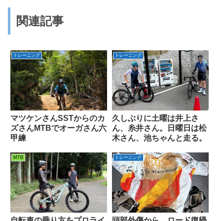
関連記事
トレーニング
トレーニング
マツケンさんSSTからのカ
久しぶりに土曜は井上さ
ズさんMTBでオーガさん六
ん、糸井さん。日曜日は松
甲練
木さん、池ちゃんと走る。
MTB
トレーニング
自転車の乗り方をプロライ
頭部外傷から、ロード復帰