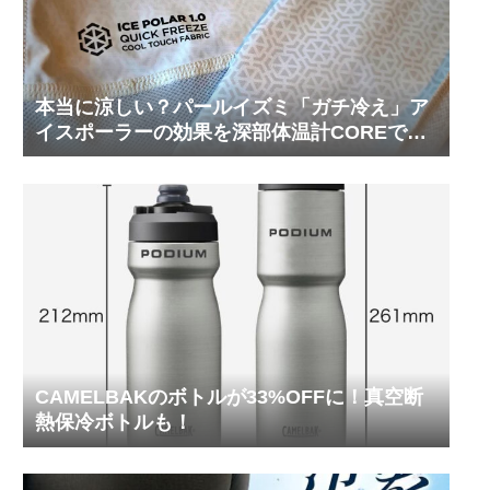
本当に涼しい？パールイズミ「ガチ冷え」ア
イスポーラーの効果を深部体温計COREで測
ってみた
CAMELBAKのボトルが33%OFFに！真空断
熱保冷ボトルも！