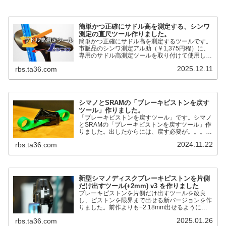
簡単かつ正確にサドル高を測定する、シンワ
測定の直尺ツール作りました。
簡単かつ正確にサドル高を測定するツールです。
市販品のシンワ測定アル助（￥1,375円程）に、
専用のサドル高測定ツールを取り付けて使用しま
す。これまで以上に、サドル高を容易に測定でき
2025.12.11
rbs.ta36.com
るようになりました。シンワ測定(Shinwa
Sokutei) アルミ直尺 アル助 1m ホワイト
65445posted at 2025.12.12シンワ測定(Shinwa
Sokutei)￥1,375Amazon.c...
シマノとSRAMの「ブレーキピストンを戻す
ツール」作りました。
「ブレーキピストンを戻すツール」です。シマノ
とSRAMの「ブレーキピストンを戻すツール」作
りました。出したからには、戻す必要が。。。で
も、タイヤレバーや六角レンチはつかってはダメ
2024.11.22
rbs.ta36.com
だと。。。▶「ブレーキピストンを戻すツール」
pic.twitter.com/jiwVmCb32N— IT技術者ロードバ
イク (@FJT_TKS) November 22, 2024何ができ
るのかというと、出ているピス...
新型シマノディスクブレーキピストンを片側
だけ出すツール(+2mm) v3 を作りました
ブレーキピストンを片側だけ出すツールを改良
し、ピストンを限界まで出せる新バージョンを作
りました。前作よりも+2.18mm出せるようにな
りました。寸法設計に関しては、数パターンを作
2025.01.26
rbs.ta36.com
って、オイル漏れするまで試しました。最も安全