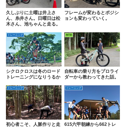
久しぶりに土曜は井上さ
フレームが変わるとポジシ
ん、糸井さん。日曜日は松
ョンも変わっていく。
木さん、池ちゃんと走る。
トレーニング
MTB
シクロクロスは冬のロード
自転車の乗り方をプロライ
トレーニングになりうるか
ダーから教わってきた話。
トレーニング
トレーニング
初心者こそ、人脈作りと走
615六甲朝練から662トレ