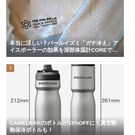
本当に涼しい？パールイズミ「ガチ冷え」ア
イスポーラーの効果を深部体温計COREで測
ってみた
CAMELBAKのボトルが33%OFFに！真空断
熱保冷ボトルも！