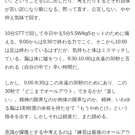
い』ということを口に出したり、考えたりするとそれ自体
が言い訳になり癖になる。黙って直す。公言しない。やや
抑え気味で回す。
10分STTで回して今日やる5分5.5W/kg5セットのために備
える。9:00からは9:30で終わる力でこぐ。そこから10:00
は足は終わっているはずだが、気持ちと体はミスマッチし
ている。脳は体に嘘をつく。9:30-10-00は永遠の30秒と言
われる（自分の中で）辛い時間だ。
しかし、0:00-9:30はこの永遠の30秒のためにあり、この
30秒で『どこまでオールアウト』できるかが『楽し
い』。精神の限界なのか肉体の限界なのか。精神、いわゆ
る脳は1割程度の余裕を持たせて『もうやめとけ』という
指令を出す。しかしそれは錯覚だ。まだ踏める。
意識が朦朧とする中考えるのは『練習は最後のオールアウ