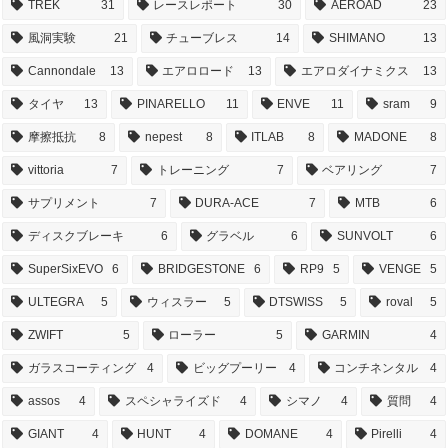
TREK
31
レースレポート
30
AEROAD
23
風洞実験
21
チューブレス
14
SHIMANO
13
Cannondale
13
エアロロード
13
エアロダイナミクス
13
タイヤ
13
PINARELLO
11
ENVE
11
sram
9
摩擦抵抗
8
nepest
8
ITLAB
8
MADONE
8
vittoria
7
トレーニング
7
ベアリング
7
サプリメント
7
DURA-ACE
7
MTB
6
ディスクブレーキ
6
グラベル
6
SUNVOLT
6
SuperSixEVO
6
BRIDGESTONE
6
RP9
5
VENGE
5
ULTEGRA
5
ウィスラー
5
DTSWISS
5
roval
5
ZWIFT
5
ローラー
5
GARMIN
4
ガラスコーティング
4
ビッグプーリー
4
コンチネンタル
4
assos
4
スペシャライズド
4
シマノ
4
質問
4
GIANT
4
HUNT
4
DOMANE
4
Pirelli
4