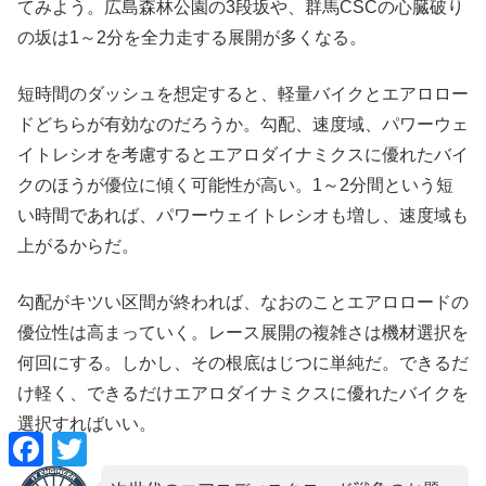
てみよう。広島森林公園の3段坂や、群馬CSCの心臓破り
の坂は1～2分を全力走する展開が多くなる。
短時間のダッシュを想定すると、軽量バイクとエアロロー
ドどちらが有効なのだろうか。勾配、速度域、パワーウェ
イトレシオを考慮するとエアロダイナミクスに優れたバイ
クのほうが優位に傾く可能性が高い。1～2分間という短
い時間であれば、パワーウェイトレシオも増し、速度域も
上がるからだ。
勾配がキツい区間が終われば、なおのことエアロロードの
優位性は高まっていく。レース展開の複雑さは機材選択を
何回にする。しかし、その根底はじつに単純だ。できるだ
け軽く、できるだけエアロダイナミクスに優れたバイクを
選択すればいい。
F
T
a
w
c
i