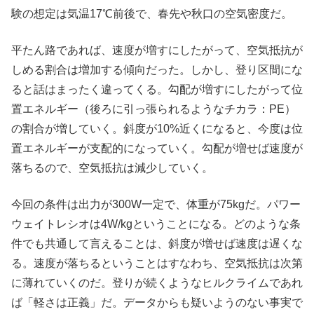
験の想定は気温17℃前後で、春先や秋口の空気密度だ。
平たん路であれば、速度が増すにしたがって、空気抵抗が
しめる割合は増加する傾向だった。しかし、登り区間にな
ると話はまったく違ってくる。勾配が増すにしたがって位
置エネルギー（後ろに引っ張られるようなチカラ：PE）
の割合が増していく。斜度が10%近くになると、今度は位
置エネルギーが支配的になっていく。勾配が増せば速度が
落ちるので、空気抵抗は減少していく。
今回の条件は出力が300W一定で、体重が75kgだ。パワー
ウェイトレシオは4W/kgということになる。どのような条
件でも共通して言えることは、斜度が増せば速度は遅くな
る。速度が落ちるということはすなわち、空気抵抗は次第
に薄れていくのだ。登りが続くようなヒルクライムであれ
ば「軽さは正義」だ。データからも疑いようのない事実で