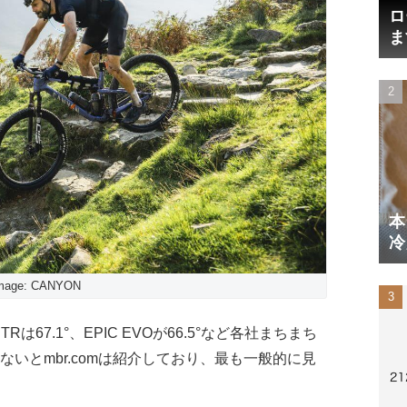
ロ
ま
円
本
冷
体
mage: CANYON
z Blur TRは67.1°、EPIC EVOが66.5°など各社まちまち
ないとmbr.comは紹介しており、最も一般的に見