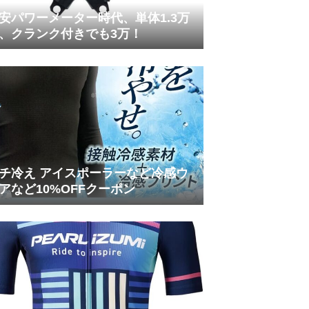
安パワーメーター時代、単体1.3万
、クランク付きでも3万！
チ冷え アイスポーラーなど冷感ウ
アなど10%OFFクーポン