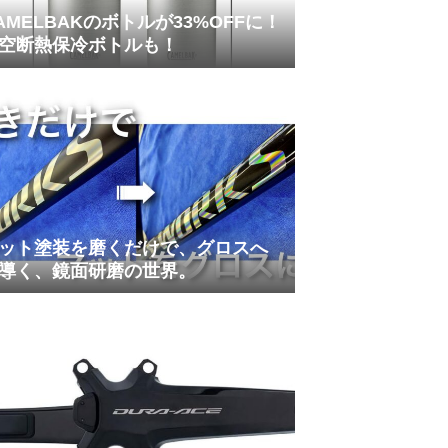
AMELBAKのボトルが33%OFFに！
空断熱保冷ボトルも！
ット塗装を磨くだけで、グロスへ
導く、鏡面研磨の世界。