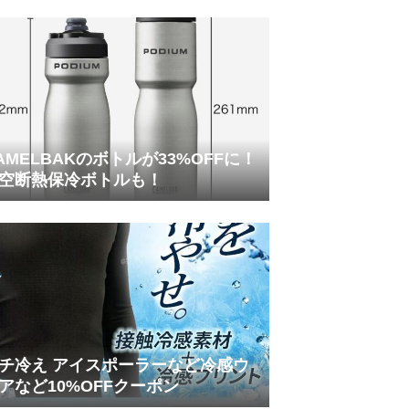
AMELBAKのボトルが33%OFFに！
空断熱保冷ボトルも！
チ冷え アイスポーラーなど冷感ウ
アなど10%OFFクーポン