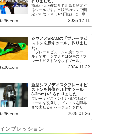
作りました。
簡単かつ正確にサドル高を測定す
るツールです。市販品のシンワ測
定アル助（￥1,375円程）に、専用
のサドル高測定ツールを取り付け
2025.12.11
.ta36.com
て使用します。これまで以上に、
サドル高を容易に測定できるよう
になりました。シンワ測定(Shinwa
Sokutei) アルミ直尺 アル助 1m ホ
シマノとSRAMの「ブレーキピ
ワイト 65445posted at 2025.12.12
ストンを戻すツール」作りまし
シンワ測定(Shinwa Sokutei)
た。
￥1,375Amazon.c...
「ブレーキピストンを戻すツー
ル」です。シマノとSRAMの「ブ
レーキピストンを戻すツール」作
りました。出したからには、戻す
2024.11.22
.ta36.com
必要が。。。でも、タイヤレバー
や六角レンチはつかってはダメだ
と。。。▶「ブレーキピストンを
戻すツール」
新型シマノディスクブレーキピ
pic.twitter.com/jiwVmCb32N— IT技
ストンを片側だけ出すツール
術者ロードバイク (@FJT_TKS)
(+2mm) v3 を作りました
November 22, 2024何ができるの
ブレーキピストンを片側だけ出す
かというと、出ているピス...
ツールを改良し、ピストンを限界
まで出せる新バージョンを作りま
した。前作よりも+2.18mm出せる
2025.01.26
.ta36.com
ようになりました。寸法設計に関
しては、数パターンを作って、オ
イル漏れするまで試しました。最
インプレッション
も安全な寸法設計に落ち着いてい
ます。ピストン出しチキンレース
の末のツール幾度となくオイル漏