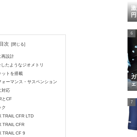
激
円
目次
に再設計
合したようなジオメトリ
キットを搭載
ガ
フォーマンス・サスペンション
ェ
に対応
RとCF
ック
X TRAIL CFR LTD
X TRAIL CFR
 TRAIL CF 9