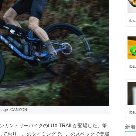
rbs
rbs
mage: CANYON
rbs
ンカントリーバイクのLUX TRAILが登場した。筆
新着
しており、このタイミングで、このスペックで登場