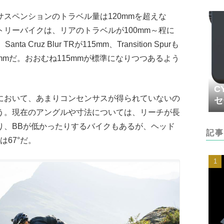
スペンションのトラベル量は120mmを超えな
リーバイクは、リアのトラベルが100mm～程に
ta Cruz Blur TRが115mm、Transition Spurも
5mmだ。おおむね115mmが標準になりつつあるよう
C
において、あまりコンセンサスが得られていないの
セ
う。現在のアングルや寸法については、リーチが長
り、BBが低かったりするバイクもあるが、ヘッド
記事
は67°だ。