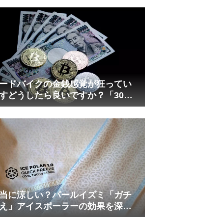
れしましたが、ギリギリまで攻め
てますのでピストン内部の汚れを
さらに掃除できると思います。前
作の...
ードバイクの金銭感覚が狂ってい
すどうしたら良いですか？「30万
は安い」の正体
当に涼しい？パールイズミ「ガチ
え」アイスポーラーの効果を深部
温計COREで測ってみた