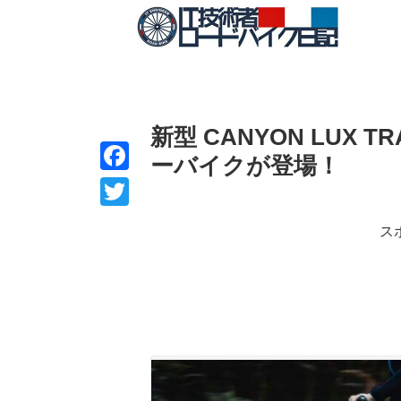
新型 CANYON LUX 
ーバイクが登場！
F
a
T
ス
c
w
e
i
b
t
o
t
o
e
k
r