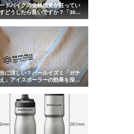
ードバイクの金銭感覚が狂ってい
すどうしたら良いですか？「30万
は安い」の正体
当に涼しい？パールイズミ「ガチ
え」アイスポーラーの効果を深部
温計COREで測ってみた