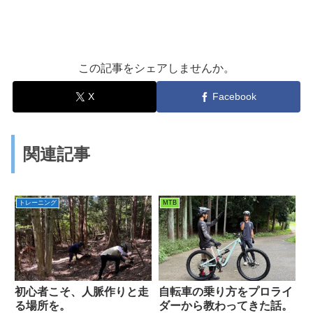
この記事をシェアしませんか。
X
Facebook
関連記事
トレーニング
MTB
初心者こそ、人脈作りと走
自転車の乗り方をプロライ
る場所を。
ダーから教わってきた話。