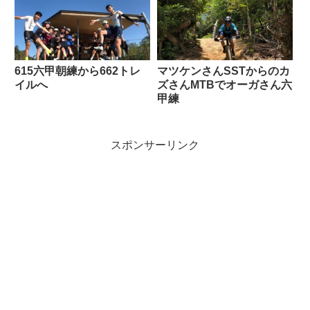
615六甲朝練から662トレ
マツケンさんSSTからのカ
イルへ
ズさんMTBでオーガさん六
甲練
スポンサーリンク