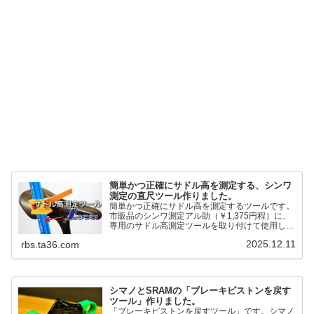
簡単かつ正確にサドル高を測定する、シンワ
測定の直尺ツール作りました。
簡単かつ正確にサドル高を測定するツールです。
市販品のシンワ測定アル助（￥1,375円程）に、
専用のサドル高測定ツールを取り付けて使用しま
す。これまで以上に、サドル高を容易に測定でき
2025.12.11
rbs.ta36.com
るようになりました。シンワ測定(Shinwa
Sokutei) アルミ直尺 アル助 1m ホワイト
65445posted at 2025.12.12シンワ測定(Shinwa
Sokutei)￥1,375Amazon.c...
シマノとSRAMの「ブレーキピストンを戻す
ツール」作りました。
「ブレーキピストンを戻すツール」です。シマノ