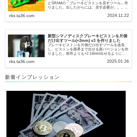
とSRAMの「ブレーキピストンを戻すツール」作
りました。出したからには、戻す必要が。。。で
も、タイヤレバーや六角レンチはつかってはダメ
2024.11.22
rbs.ta36.com
だと。。。▶「ブレーキピストンを戻すツール」
pic.twitter.com/jiwVmCb32N— IT技術者ロードバ
イク (@FJT_TKS) November 22, 2024何ができ
るのかというと、出ているピス...
新型シマノディスクブレーキピストンを片側
だけ出すツール(+2mm) v3 を作りました
ブレーキピストンを片側だけ出すツールを改良
し、ピストンを限界まで出せる新バージョンを作
りました。前作よりも+2.18mm出せるようにな
りました。寸法設計に関しては、数パターンを作
2025.01.26
rbs.ta36.com
って、オイル漏れするまで試しました。最も安全
な寸法設計に落ち着いています。ピストン出しチ
キンレースの末のツール幾度となくオイル漏れし
ましたが、ギリギリまで攻めてますのでピストン
新着インプレッション
内部の汚れをさらに掃除できると思います。前作
の...