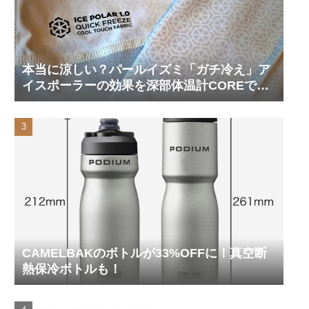
本当に涼しい？パールイズミ「ガチ冷え」ア
イスポーラーの効果を深部体温計COREで測
ってみた
CAMELBAKのボトルが33%OFFに！真空断
熱保冷ボトルも！