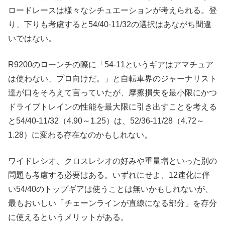
ロードレースは様々なシチュエーションが考えられる。登
り、下りも考慮すると54/40-11/32の選択はあながち間違
いではない。
R9200のローンチの際に「54-11というギアはアマチュア
は使わない、プロ向けだ。」と自転車界のジャーナリスト
達が口をそろえて言っていたが、摩擦損失を最小限にかつ
ドライブトレインの性能を最大限に引き出すことを考える
と54/40-11/32（4.90～1.25）は、52/36-11/28（4.72～
1.28）に変わる存在なのかもしれない。
ワイドレシオ、クロスレシオの好みや重量増といった別の
問題も考慮する必要はある。いずれにせよ、12速化に伴
い54/40のトップギアは使うことは無いかもしれないが、
最もおいしい「チェーンラインが直線になる部分」を存分
に使えるというメリットがある。