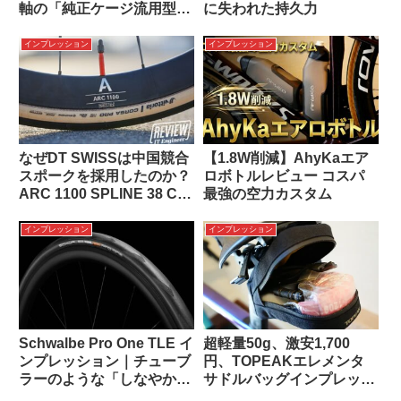
軸の「純正ケージ流用型ビ
に失われた持久力
ッグプーリー」
インプレッション
インプレッション
なぜDT SWISSは中国競合
【1.8W削減】AhyKaエア
スポークを採用したのか？
ロボトルレビュー コスパ
ARC 1100 SPLINE 38 CS
最強の空力カスタム
インプレッション
インプレッション
インプレッション
Schwalbe Pro One TLE イ
超軽量50g、激安1,700
ンプレッション｜チューブ
円、TOPEAKエレメンタ
ラーのような「しなやか
サドルバッグインプレッシ
さ」を
ョン！