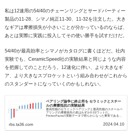
私は12速用の54/40のチェーンリングとサードパーティー
製品の11-28、シマノ純正11-30、11-32を注文した。大き
なギアは摩擦損失が小さいことが分かっているのならば、
あとは実際に実践に投入してその使い勝手を試すだけだ。
54/40が最高効率とシマノがカタログに書くほどだ。社内
実験でも、CeramicSpeed社の実験結果と同じような内容
を把握してのことだろう。12速化に伴い、より大きなギ
ア、より大きなスプロケットという組み合わせがこれから
のスタンダートになっていくのかもしれない。
ベアリング論争に終止符を セラミックとスチー
ルの摩擦抵抗の実験結果
最高性能のセラミックベアリングと最高性能のスチールベ
アリングの摩擦損失の差はわずか0.03ワットだ。
FrictionFactsの実験データで明らかになった事実である。
セラミックスピード社のUFOオイルや、MoltenSpeedワッ
クスの抵抗が小さいと知られるようになったのも同社の実
2024.04.10
rbs.ta36.com
験がきっかけだった。FrictionFactsの目的はただ1つ、「最
も抵抗が小さい機材をつきとめる」ただそれだけだ。「...