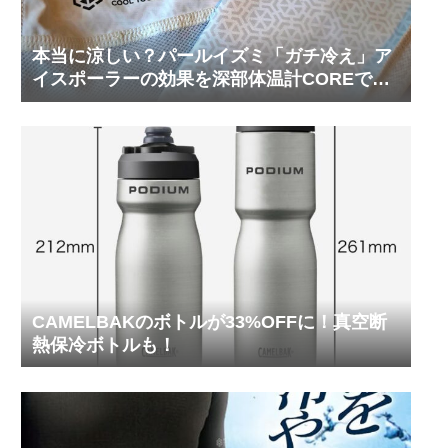
本当に涼しい？パールイズミ「ガチ冷え」ア
イスポーラーの効果を深部体温計COREで測
ってみた
CAMELBAKのボトルが33%OFFに！真空断
熱保冷ボトルも！