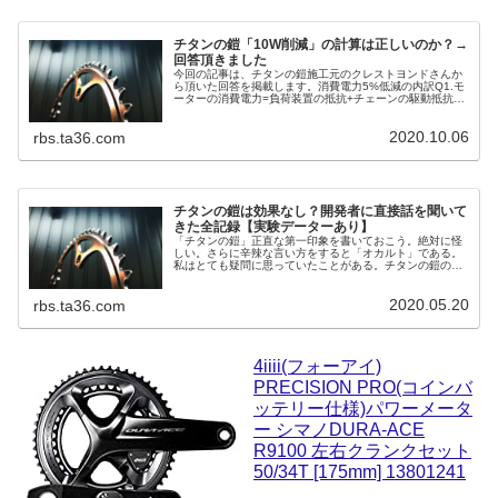
チタンの鎧「10W削減」の計算は正しいのか？→
回答頂きました
今回の記事は、チタンの鎧施工元のクレストヨンドさんか
ら頂いた回答を掲載します。消費電力5%低減の内訳Q1.モ
ーターの消費電力=負荷装置の抵抗+チェーンの駆動抵抗だ
と思います。A1.その通りです。両者の和が投入エネルギ
ーとなります。 30km/h想定の実験において、消費電力が
2020.10.06
5%低減した。 1は「負荷と駆動抵抗の合計」が5%減って
rbs.ta36.com
いる。 1と2から、「駆動抵抗自体」が5%減ったわけでは
ない。2と3を...
チタンの鎧は効果なし？開発者に直接話を聞いて
きた全記録【実験データーあり】
「チタンの鎧」正直な第一印象を書いておこう。絶対に怪
しい。さらに辛辣な言い方をすると「オカルト」である。
私はとても疑問に思っていたことがある。チタンの鎧のリ
リースと同時に雑誌各社、WEBメディア、はたまた全国の
ショップがたちまち「ナノテクノロジー」はたまた「量
2020.05.20
子」や「分子」そして「ファンデルワールス力」と突然叫
rbs.ta36.com
びだしたのである。と、とつぜん、どうなってしまったん
だ、自転車業界よ。はじめ「ファンデル...
4iiii(フォーアイ)
PRECISION PRO(コインバ
ッテリー仕様)パワーメータ
ー シマノDURA-ACE
R9100 左右クランクセット
50/34T [175mm] 13801241