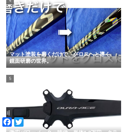
マット塗装を磨くだけで、グロスへと導く、
鏡面研磨の世界。
F
T
a
w
c
i