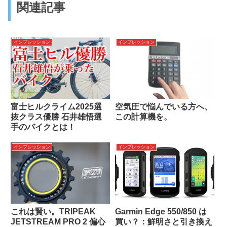
関連記事
インプレッション
インプレッション
富士ヒルクライム2025選
空気圧で悩んでいる方へ、
抜クラス優勝 石井雄悟選
この計算機を。
手のバイクとは！
インプレッション
インプレッション
これは賢い。TRIPEAK
Garmin Edge 550/850 は
JETSTREAM PRO 2 偏心
買い？：鮮明さと引き換え