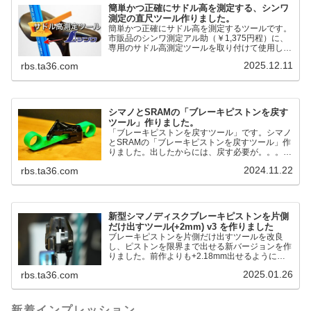
簡単かつ正確にサドル高を測定する、シンワ
測定の直尺ツール作りました。
簡単かつ正確にサドル高を測定するツールです。
市販品のシンワ測定アル助（￥1,375円程）に、
専用のサドル高測定ツールを取り付けて使用しま
す。これまで以上に、サドル高を容易に測定でき
2025.12.11
rbs.ta36.com
るようになりました。シンワ測定(Shinwa
Sokutei) アルミ直尺 アル助 1m ホワイト
65445posted at 2025.12.12シンワ測定(Shinwa
Sokutei)￥1,375Amazon.c...
シマノとSRAMの「ブレーキピストンを戻す
ツール」作りました。
「ブレーキピストンを戻すツール」です。シマノ
とSRAMの「ブレーキピストンを戻すツール」作
りました。出したからには、戻す必要が。。。で
も、タイヤレバーや六角レンチはつかってはダメ
2024.11.22
rbs.ta36.com
だと。。。▶「ブレーキピストンを戻すツール」
pic.twitter.com/jiwVmCb32N— IT技術者ロードバ
イク (@FJT_TKS) November 22, 2024何ができ
るのかというと、出ているピス...
新型シマノディスクブレーキピストンを片側
だけ出すツール(+2mm) v3 を作りました
ブレーキピストンを片側だけ出すツールを改良
し、ピストンを限界まで出せる新バージョンを作
りました。前作よりも+2.18mm出せるようにな
りました。寸法設計に関しては、数パターンを作
2025.01.26
rbs.ta36.com
って、オイル漏れするまで試しました。最も安全
な寸法設計に落ち着いています。ピストン出しチ
キンレースの末のツール幾度となくオイル漏れし
ましたが、ギリギリまで攻めてますのでピストン
新着インプレッション