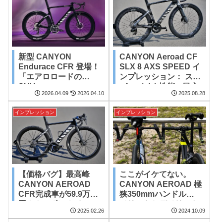
新型 CANYON
CANYON Aeroad CF
Endurace CFR 登場！
SLX 8 AXS SPEED イ
「エアロロードの
ンプレッション： スー
SUV」
パーバイク性能の民主
2026.04.09
2026.04.10
2025.08.28
化
インプレッション
インプレッション
【価格バグ】最高峰
ここがイケてない。
CANYON AEROAD
CANYON AEROAD 極
CFR完成車が59.9万
狭350mmハンドルの
円！カーボンホイー
メリットとデメリット
2025.02.26
2024.10.09
ル、カーボンクラン