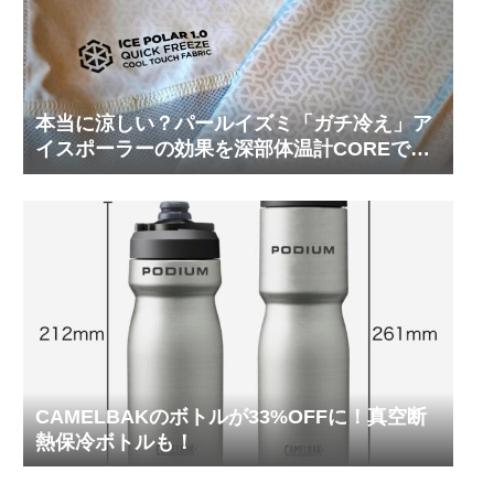
本当に涼しい？パールイズミ「ガチ冷え」ア
イスポーラーの効果を深部体温計COREで測
ってみた
CAMELBAKのボトルが33%OFFに！真空断
熱保冷ボトルも！