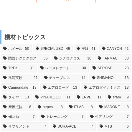
機材トピックス
ホイール
50
SPECIALIZED
49
実験
41
CANYON
41
関西シクロクロス
36
シクロクロス
36
TARMAC
33
TREK
31
レースレポート
30
AEROAD
23
風洞実験
21
チューブレス
14
SHIMANO
13
Cannondale
13
エアロロード
13
エアロダイナミクス
13
タイヤ
13
PINARELLO
11
ENVE
11
sram
9
摩擦抵抗
8
nepest
8
ITLAB
8
MADONE
8
vittoria
7
トレーニング
7
ベアリング
7
サプリメント
7
DURA-ACE
7
MTB
6