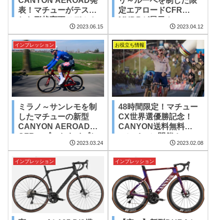
CANYON AEROAD発
リ～ルーべを制した限
表！マチューがテスト
定エアロードCFR
した形状変更モデル！
MVDPが展示！
2023.06.15
2023.04.12
インプレッション
お役立ち情報
ミラノ～サンレモを制
48時間限定！マチュー
したマチューの新型
CX世界選優勝記念！
CANYON AEROAD
CANYON送料無料キ
CFRのプロトタイプと
ャンペーン開催！
2023.03.24
2023.02.08
は
インプレッション
インプレッション