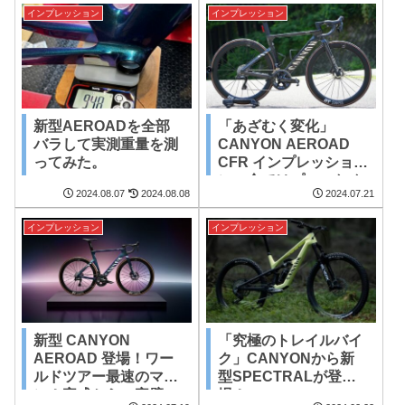
ク、Dura-Aceロータ
インプレッション
インプレッション
ー搭載！【限定販売】
新型AEROADを全部
「あざむく変化」
バラして実測重量を測
CANYON AEROAD
ってみた。
CFR インプレッショ
ン。全てはプロのため
2024.08.07
2024.08.08
2024.07.21
に。
インプレッション
インプレッション
新型 CANYON
「究極のトレイルバイ
AEROAD 登場！ワー
ク」CANYONから新
ルドツアー最速のマシ
型SPECTRALが登
ン！完成から、完璧
場！