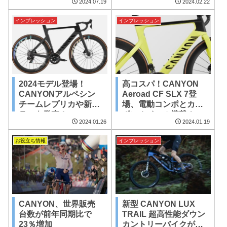
2024.07.19
2024.02.22
へ。
インプレッション
インプレッション
2024モデル登場！
高コスパ！CANYON
CANYONアルペシン
Aeroad CF SLX 7登
チームレプリカや新カ
場、電動コンポとカー
ラーを発売！
ボンホイール搭載！
2024.01.26
2024.01.19
お役立ち情報
インプレッション
CANYON、世界販売
新型 CANYON LUX
台数が前年同期比で
TRAIL 超高性能ダウン
23％増加
カントリーバイクが登