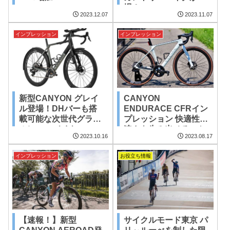
場！
2023.12.07
2023.11.07
インプレッション
インプレッション
新型CANYON グレイ
CANYON
ル登場！DHバーも搭
ENDURACE CFRイン
載可能な次世代グラベ
プレッション 快適性は
ルレースバイク
速さを生み出せるのか
2023.10.16
2023.08.17
インプレッション
お役立ち情報
【速報！】新型
サイクルモード東京 パ