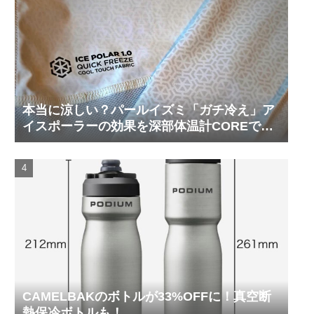
本当に涼しい？パールイズミ「ガチ冷え」ア
イスポーラーの効果を深部体温計COREで測
ってみた
CAMELBAKのボトルが33%OFFに！真空断
熱保冷ボトルも！