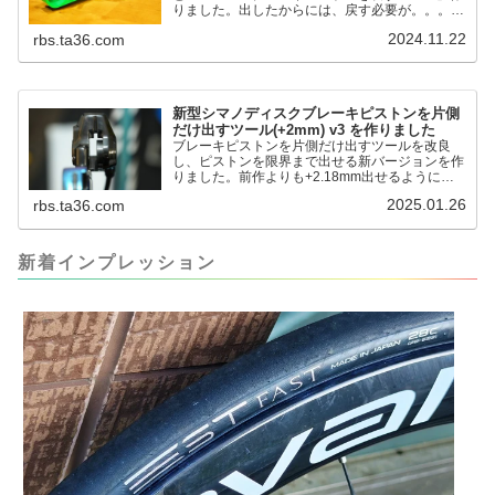
りました。出したからには、戻す必要が。。。で
も、タイヤレバーや六角レンチはつかってはダメ
2024.11.22
rbs.ta36.com
だと。。。▶「ブレーキピストンを戻すツール」
pic.twitter.com/jiwVmCb32N— IT技術者ロードバ
イク (@FJT_TKS) November 22, 2024何ができ
るのかというと、出ているピス...
新型シマノディスクブレーキピストンを片側
だけ出すツール(+2mm) v3 を作りました
ブレーキピストンを片側だけ出すツールを改良
し、ピストンを限界まで出せる新バージョンを作
りました。前作よりも+2.18mm出せるようにな
りました。寸法設計に関しては、数パターンを作
2025.01.26
rbs.ta36.com
って、オイル漏れするまで試しました。最も安全
な寸法設計に落ち着いています。ピストン出しチ
キンレースの末のツール幾度となくオイル漏れし
ましたが、ギリギリまで攻めてますのでピストン
新着インプレッション
内部の汚れをさらに掃除できると思います。前作
の...