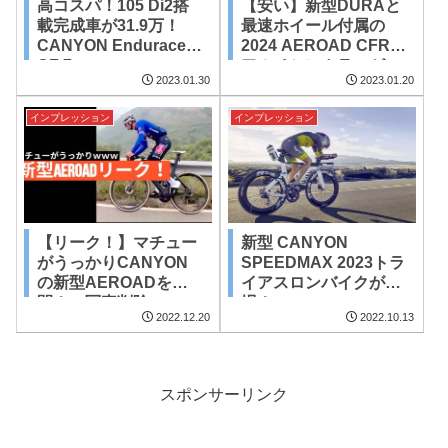
高コスパ！105 Di2搭
【安い】新型DURAと
載完成車が31.9万！
最速ホイール付属の
CANYON Endurace
2024 AEROAD CFR
CF 7
アルペシンカラーが
2023.01.30
2023.01.20
110万円で登場！ → 爆
速で完売。
インプレッション
インプレッション
【リーク！】マチュー
新型 CANYON
がうっかりCANYON
SPEEDMAX 2023トラ
の新型AEROADを公
イアスロンバイクが登
開！→写真削除ｗｗ
場！
2022.12.20
2022.10.13
スポンサーリンク